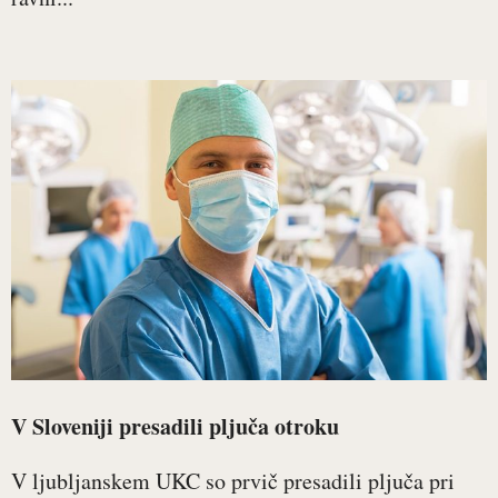
V Sloveniji presadili pljuča otroku
V ljubljanskem UKC so prvič presadili pljuča pri