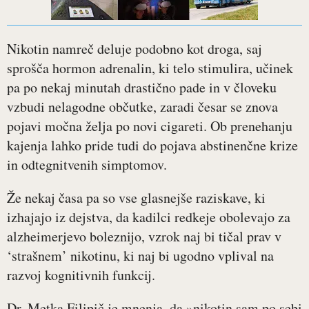
Nikotin namreč deluje podobno kot droga, saj
sprošča hormon adrenalin, ki telo stimulira, učinek
pa po nekaj minutah drastično pade in v človeku
vzbudi nelagodne občutke, zaradi česar se znova
pojavi močna želja po novi cigareti. Ob prenehanju
kajenja lahko pride tudi do pojava abstinenčne krize
in odtegnitvenih simptomov.
Že nekaj časa pa so vse glasnejše raziskave, ki
izhajajo iz dejstva, da kadilci redkeje obolevajo za
alzheimerjevo boleznijo, vzrok naj bi tičal prav v
‘strašnem’ nikotinu, ki naj bi ugodno vplival na
razvoj kognitivnih funkcij.
Dr. Metka Filipič je mnenja, da »nikotin sam po sebi