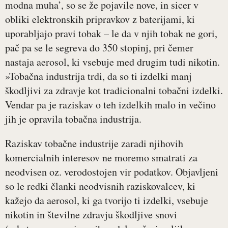
modna muha’, so se že pojavile nove, in sicer v
obliki elektronskih pripravkov z baterijami, ki
uporabljajo pravi tobak – le da v njih tobak ne gori,
pač pa se le segreva do 350 stopinj, pri čemer
nastaja aerosol, ki vsebuje med drugim tudi nikotin.
»Tobačna industrija trdi, da so ti izdelki manj
škodljivi za zdravje kot tradicionalni tobačni izdelki.
Vendar pa je raziskav o teh izdelkih malo in večino
jih je opravila tobačna industrija.
Raziskav tobačne industrije zaradi njihovih
komercialnih interesov ne moremo smatrati za
neodvisen oz. verodostojen vir podatkov. Objavljeni
so le redki članki neodvisnih raziskovalcev, ki
kažejo da aerosol, ki ga tvorijo ti izdelki, vsebuje
nikotin in številne zdravju škodljive snovi