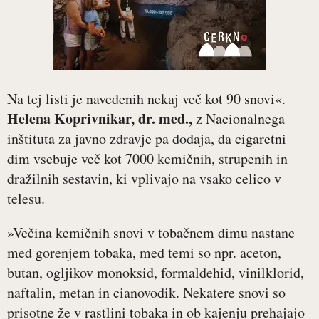
Na tej listi je navedenih nekaj več kot 90 snovi«.
Helena Koprivnikar, dr. med.,
z Nacionalnega
inštituta za javno zdravje pa dodaja, da cigaretni
dim vsebuje več kot 7000 kemičnih, strupenih in
dražilnih sestavin, ki vplivajo na vsako celico v
telesu.
»Večina kemičnih snovi v tobačnem dimu nastane
med gorenjem tobaka, med temi so npr. aceton,
butan, ogljikov monoksid, formaldehid, vinilklorid,
naftalin, metan in cianovodik. Nekatere snovi so
prisotne že v rastlini tobaka in ob kajenju prehajajo