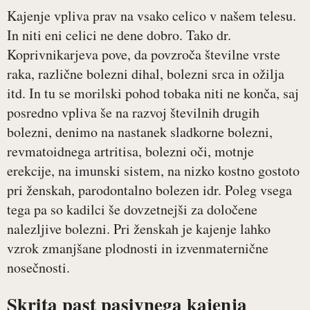
Kajenje vpliva prav na vsako celico v našem telesu.
In niti eni celici ne dene dobro. Tako dr.
Koprivnikarjeva pove, da povzroča številne vrste
raka, različne bolezni dihal, bolezni srca in ožilja
itd. In tu se morilski pohod tobaka niti ne konča, saj
posredno vpliva še na razvoj številnih drugih
bolezni, denimo na nastanek sladkorne bolezni,
revmatoidnega artritisa, bolezni oči, motnje
erekcije, na imunski sistem, na nizko kostno gostoto
pri ženskah, parodontalno bolezen idr. Poleg vsega
tega pa so kadilci še dovzetnejši za določene
nalezljive bolezni. Pri ženskah je kajenje lahko
vzrok zmanjšane plodnosti in izvenmaternične
nosečnosti.
Skrita past pasivnega kajenja