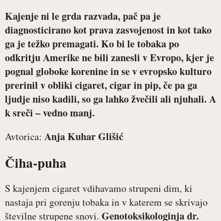
Kajenje ni le grda razvada, pač pa je
diagnosticirano kot prava zasvojenost in kot tako
ga je težko premagati. Ko bi le tobaka po
odkritju Amerike ne bili zanesli v Evropo, kjer je
pognal globoke korenine in se v evropsko kulturo
prerinil v obliki cigaret, cigar in pip, če pa ga
ljudje niso kadili, so ga lahko žvečili ali njuhali. A
k sreči – vedno manj.
Anja Kuhar Glišić
Avtorica:
Čiha-puha
S kajenjem cigaret vdihavamo strupeni dim, ki
nastaja pri gorenju tobaka in v katerem se skrivajo
Genotoksikologinja dr.
številne strupene snovi.