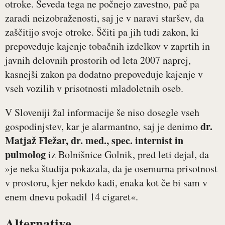
otroke. Seveda tega ne počnejo zavestno, pač pa
zaradi neizobraženosti, saj je v naravi staršev, da
zaščitijo svoje otroke. Ščiti pa jih tudi zakon, ki
prepoveduje kajenje tobačnih izdelkov v zaprtih in
javnih delovnih prostorih od leta 2007 naprej,
kasnejši zakon pa dodatno prepoveduje kajenje v
vseh vozilih v prisotnosti mladoletnih oseb.
V Sloveniji žal informacije še niso dosegle vseh
dr.
gospodinjstev, kar je alarmantno, saj je denimo
Matjaž Fležar, dr. med., spec. internist in
pulmolog
iz Bolnišnice Golnik, pred leti dejal, da
»je neka študija pokazala, da je osemurna prisotnost
v prostoru, kjer nekdo kadi, enaka kot če bi sam v
enem dnevu pokadil 14 cigaret«.
Alternative