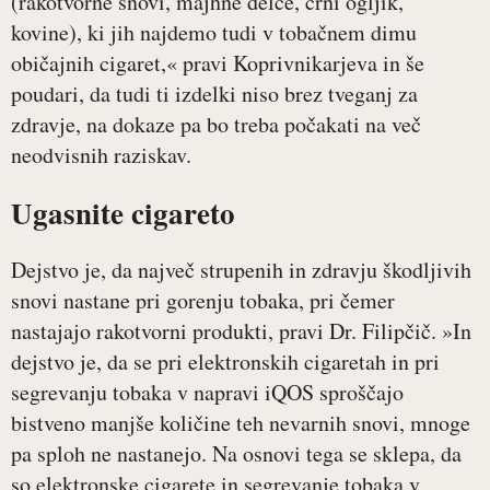
(rakotvorne snovi, majhne delce, črni ogljik,
kovine), ki jih najdemo tudi v tobačnem dimu
običajnih cigaret,« pravi Koprivnikarjeva in še
poudari, da tudi ti izdelki niso brez tveganj za
zdravje, na dokaze pa bo treba počakati na več
neodvisnih raziskav.
Ugasnite cigareto
Dejstvo je, da največ strupenih in zdravju škodljivih
snovi nastane pri gorenju tobaka, pri čemer
nastajajo rakotvorni produkti, pravi Dr. Filipčič. »In
dejstvo je, da se pri elektronskih cigaretah in pri
segrevanju tobaka v napravi iQOS sproščajo
bistveno manjše količine teh nevarnih snovi, mnoge
pa sploh ne nastanejo. Na osnovi tega se sklepa, da
so elektronske cigarete in segrevanje tobaka v