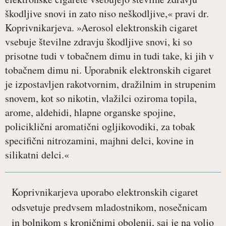
škodljive snovi in zato niso neškodljive,« pravi dr.
Koprivnikarjeva. »Aerosol elektronskih cigaret
vsebuje številne zdravju škodljive snovi, ki so
prisotne tudi v tobačnem dimu in tudi take, ki jih v
tobačnem dimu ni. Uporabnik elektronskih cigaret
je izpostavljen rakotvornim, dražilnim in strupenim
snovem, kot so nikotin, vlažilci oziroma topila,
arome, aldehidi, hlapne organske spojine,
policiklični aromatični ogljikovodiki, za tobak
specifični nitrozamini, majhni delci, kovine in
silikatni delci.«
Koprivnikarjeva uporabo elektronskih cigaret
odsvetuje predvsem mladostnikom, nosečnicam
in bolnikom s kroničnimi obolenji, saj je na voljo