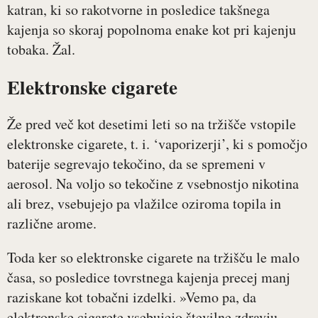
katran, ki so rakotvorne in posledice takšnega
kajenja so skoraj popolnoma enake kot pri kajenju
tobaka. Žal.
Elektronske cigarete
Že pred več kot desetimi leti so na tržišče vstopile
elektronske cigarete, t. i. ‘vaporizerji’, ki s pomočjo
baterije segrevajo tekočino, da se spremeni v
aerosol. Na voljo so tekočine z vsebnostjo nikotina
ali brez, vsebujejo pa vlažilce oziroma topila in
različne arome.
Toda ker so elektronske cigarete na tržišču le malo
časa, so posledice tovrstnega kajenja precej manj
raziskane kot tobačni izdelki. »Vemo pa, da
elektronske cigarete vsebujejo številne zdravju