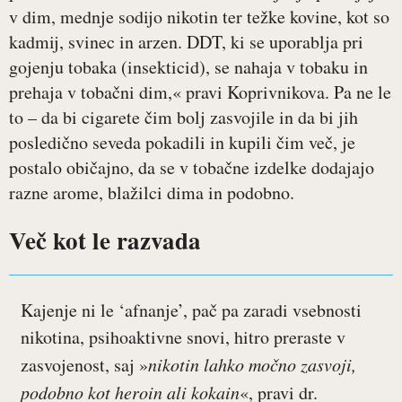
v dim, mednje sodijo nikotin ter težke kovine, kot so
kadmij, svinec in arzen. DDT, ki se uporablja pri
gojenju tobaka (insekticid), se nahaja v tobaku in
prehaja v tobačni dim,« pravi Koprivnikova. Pa ne le
to – da bi cigarete čim bolj zasvojile in da bi jih
posledično seveda pokadili in kupili čim več, je
postalo običajno, da se v tobačne izdelke dodajajo
razne arome, blažilci dima in podobno.
Več kot le razvada
Kajenje ni le ‘afnanje’, pač pa zaradi vsebnosti
nikotina, psihoaktivne snovi, hitro preraste v
zasvojenost, saj »
nikotin lahko močno zasvoji,
podobno kot heroin ali kokain
«, pravi dr.