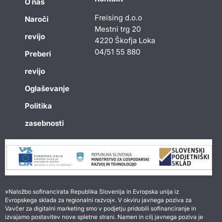
O nas
Freising d.o.o
Naroči
Mestni trg 20
revijo
4220 Škofja Loka
04/51 55 880
Preberi
revijo
Oglaševanje
Politika
zasebnosti
»Naložbo sofinancirata Republika Slovenija in Evropska unija iz
Evropskega sklada za regionalni razvoj«. V okviru javnega poziva za
Vavčer za digitalni marketing smo v podjetju pridobili sofinanciranje in
izvajamo postavitev nove spletne strani. Namen in cilj javnega poziva je