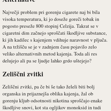
Največji problem pri gorenju cigarete naj bi bila
visoka temperatura, ki jo doseže goreči tobak in
pogosto preseže 800 stopinj Celzija. Takrat se v
cigaretni dim začnejo sproščati škodljive substance,
ki jih kadilec s kajenjem vdihuje naravnost v pljuča.
A na tržišču se je v zadnjem času pojavilo zelo
veliko alternativnih metod kajenja. Toda ali res
delujejo ali pa se ljudje lahko grdo uštejejo?
Zeliščni zvitki
Zeliščni zvitki, pa če bi še tako želeli biti bolj
organska in prijaznejša oblika kajenja, žal ob
gorenju kljub odsotnosti nikotina sproščajo enake
škodljive snovi, kot sta ogljikov monoksid in tudi