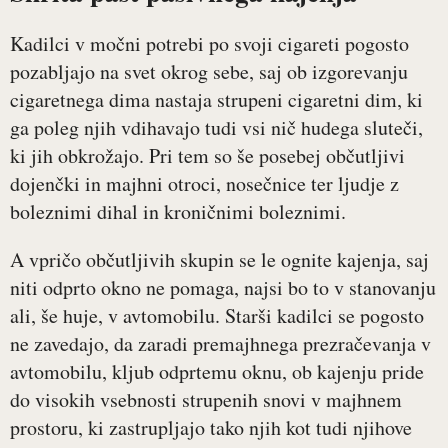
Kadilci v močni potrebi po svoji cigareti pogosto
pozabljajo na svet okrog sebe, saj ob izgorevanju
cigaretnega dima nastaja strupeni cigaretni dim, ki
ga poleg njih vdihavajo tudi vsi nič hudega sluteči,
ki jih obkrožajo. Pri tem so še posebej občutljivi
dojenčki in majhni otroci, nosečnice ter ljudje z
boleznimi dihal in kroničnimi boleznimi.
A vpričo občutljivih skupin se le ognite kajenja, saj
niti odprto okno ne pomaga, najsi bo to v stanovanju
ali, še huje, v avtomobilu. Starši kadilci se pogosto
ne zavedajo, da zaradi premajhnega prezračevanja v
avtomobilu, kljub odprtemu oknu, ob kajenju pride
do visokih vsebnosti strupenih snovi v majhnem
prostoru, ki zastrupljajo tako njih kot tudi njihove