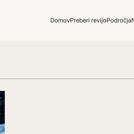
Domov
Preberi revijo
Področja
N