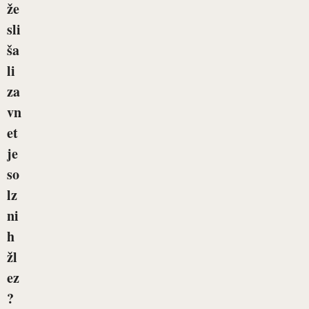
že
sli
ša
li
za
vn
et
je
so
lz
ni
h
žl
ez
?