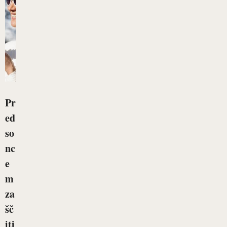
Pr
ed
so
nc
e
m
za
šč
iti