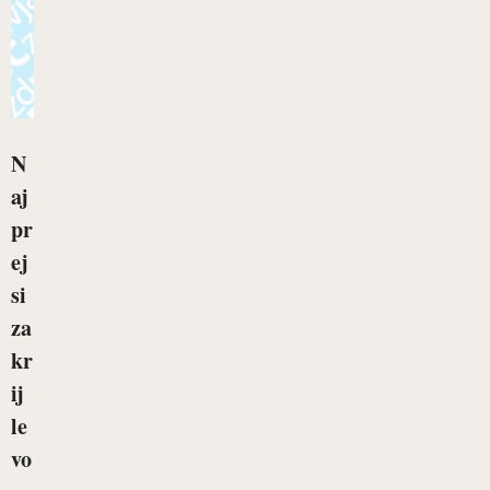
N
aj
pr
ej
si
za
kr
ij
le
vo