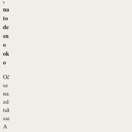
,
na
to
de
sn
o
ok
o
Oči
se
nam
zdijo
tako
samoumevne.
A