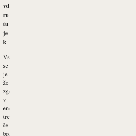
vd
re
tu
je
k
Vsakemu
se
je
že
zgodilo:
v
enem
trenutku
še
brezskrbno