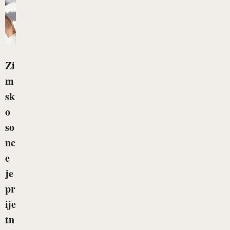
Zi
m
sk
o
so
nc
e
je
pr
ije
tn