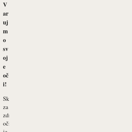
V
ar
uj
m
o
sv
oj
e
oč
i!
Skrb
za
zdrave
oči
je