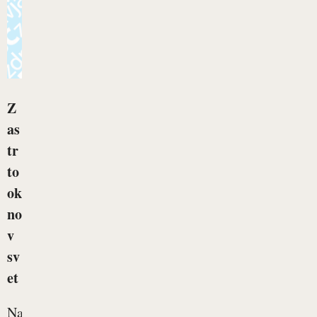
Z
as
tr
to
ok
no
v
sv
et
Naše