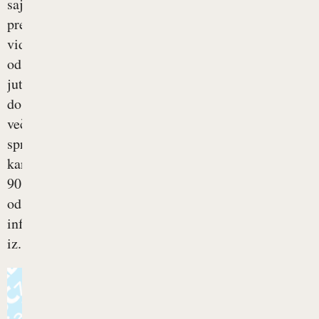
saj
preko
vida
od
jutra
do
večera
sprejmemo
kar
90
odstotkov
informacij
iz...