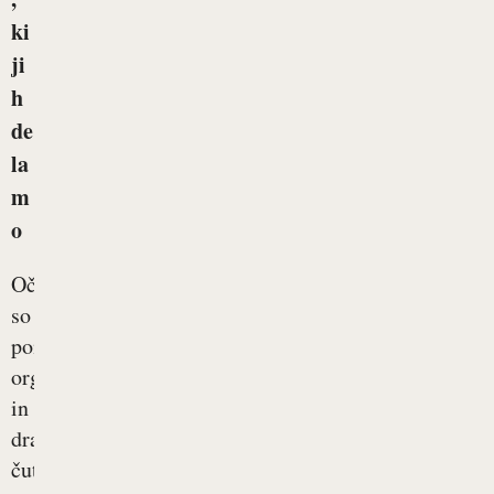
ki
ji
h
de
la
m
o
Oči
so
pomemben
organ
in
dragocen
čut,