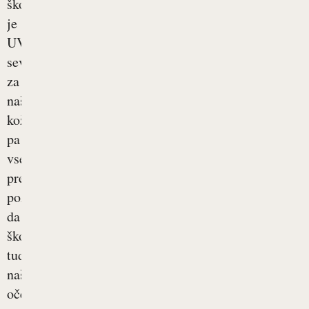
škodljivo
je
UV-
sevanje
za
našo
kožo,
pa
vse
prevečkrat
pozabljamo,
da
škoduje
tudi
našim
očem....