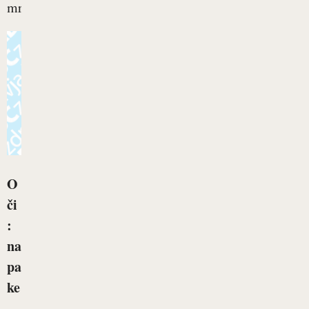
mrazom,...
O
či
:
na
pa
ke
,