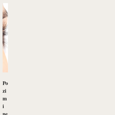
Po
zi
m
i
ne