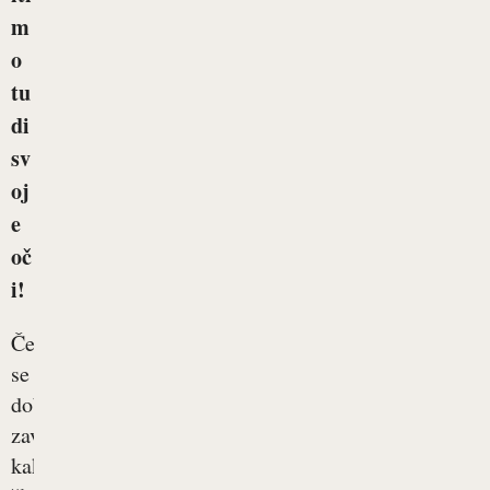
m
o
tu
di
sv
oj
e
oč
i!
Čeprav
se
dobro
zavedamo,
kako