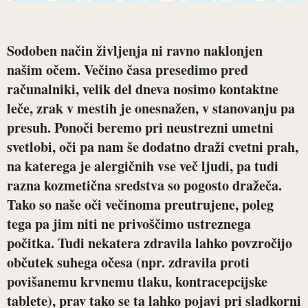
Sodoben način življenja ni ravno naklonjen
našim očem. Večino časa presedimo pred
računalniki, velik del dneva nosimo kontaktne
leče, zrak v mestih je onesnažen, v stanovanju pa
presuh. Ponoči beremo pri neustrezni umetni
svetlobi, oči pa nam še dodatno draži cvetni prah,
na katerega je alergičnih vse več ljudi, pa tudi
razna kozmetična sredstva so pogosto dražeča.
Tako so naše oči večinoma preutrujene, poleg
tega pa jim niti ne privoščimo ustreznega
počitka. Tudi nekatera zdravila lahko povzročijo
občutek suhega očesa (npr. zdravila proti
povišanemu krvnemu tlaku, kontracepcijske
tablete), prav tako se ta lahko pojavi pri sladkorni