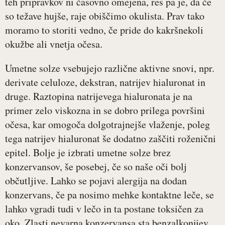
teh pripravkov ni časovno omejena, res pa je, da če
so težave hujše, raje obiščimo okulista. Prav tako
moramo to storiti vedno, če pride do kakršnekoli
okužbe ali vnetja očesa.
Umetne solze vsebujejo različne aktivne snovi, npr.
derivate celuloze, dekstran, natrijev hialuronat in
druge. Raztopina natrijevega hialuronata je na
primer zelo viskozna in se dobro prilega površini
očesa, kar omogoča dolgotrajnejše vlaženje, poleg
tega natrijev hialuronat še dodatno zaščiti roženični
epitel. Bolje je izbrati umetne solze brez
konzervansov, še posebej, če so naše oči bolj
občutljive. Lahko se pojavi alergija na dodan
konzervans, če pa nosimo mehke kontaktne leče, se
lahko vgradi tudi v lečo in ta postane toksičen za
oko. Zlasti nevarna konzervansa sta benzalkonijev