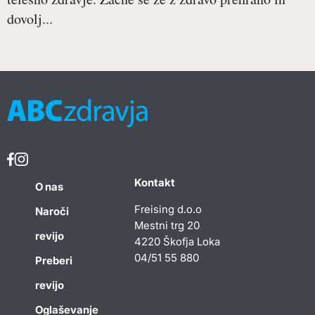
dovolj...
Kontakt
O nas
Freising d.o.o
Naroči
Mestni trg 20
revijo
4220 Škofja Loka
04/51 55 880
Preberi
revijo
Oglaševanje