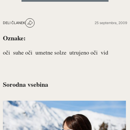
DELI ČLANEK
25 septembra, 2009
Oznake:
oči
suhe oči
umetne solze
utrujeno oči
vid
Sorodna vsebina