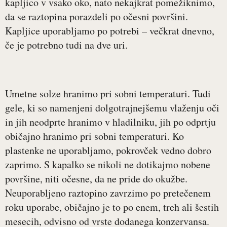
kapljico v vsako oko, nato nekajkrat pomežiknimo,
da se raztopina porazdeli po očesni površini.
Kapljice uporabljamo po potrebi – večkrat dnevno,
če je potrebno tudi na dve uri.
Umetne solze hranimo pri sobni temperaturi. Tudi
gele, ki so namenjeni dolgotrajnejšemu vlaženju oči
in jih neodprte hranimo v hladilniku, jih po odprtju
običajno hranimo pri sobni temperaturi. Ko
plastenke ne uporabljamo, pokrovček vedno dobro
zaprimo. S kapalko se nikoli ne dotikajmo nobene
površine, niti očesne, da ne pride do okužbe.
Neuporabljeno raztopino zavrzimo po pretečenem
roku uporabe, običajno je to po enem, treh ali šestih
mesecih, odvisno od vrste dodanega konzervansa.