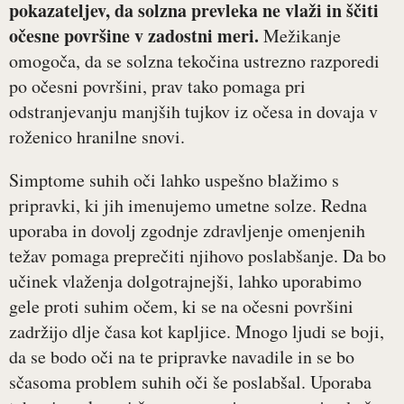
pokazateljev, da solzna prevleka ne vlaži in ščiti
očesne površine v zadostni meri.
Mežikanje
omogoča, da se solzna tekočina ustrezno razporedi
po očesni površini, prav tako pomaga pri
odstranjevanju manjših tujkov iz očesa in dovaja v
roženico hranilne snovi.
Simptome suhih oči lahko uspešno blažimo s
pripravki, ki jih imenujemo umetne solze. Redna
uporaba in dovolj zgodnje zdravljenje omenjenih
težav pomaga preprečiti njihovo poslabšanje. Da bo
učinek vlaženja dolgotrajnejši, lahko uporabimo
gele proti suhim očem, ki se na očesni površini
zadržijo dlje časa kot kapljice. Mnogo ljudi se boji,
da se bodo oči na te pripravke navadile in se bo
sčasoma problem suhih oči še poslabšal. Uporaba