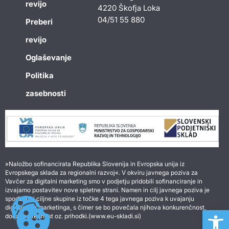
revijo
4220 Škofja Loka
04/51 55 880
Preberi
revijo
Oglaševanje
Politika
zasebnosti
»Naložbo sofinancirata Republika Slovenija in Evropska unija iz
Evropskega sklada za regionalni razvoj«. V okviru javnega poziva za
Vavčer za digitalni marketing smo v podjetju pridobili sofinanciranje in
izvajamo postavitev nove spletne strani. Namen in cilj javnega poziva je
spodbuditi ciljne skupine iz točke 4 tega javnega poziva k uvajanju
digitalnega marketinga, s čimer se bo povečala njihova konkurenčnost,
Open 
dodana vrednost oz. prihodki.(www.eu-skladi.si)