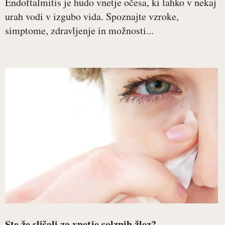
Endoftalmitis je hudo vnetje očesa, ki lahko v nekaj
urah vodi v izgubo vida. Spoznajte vzroke,
simptome, zdravljenje in možnosti...
Ste že slišali za vnetje solznih žlez?