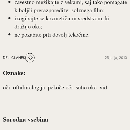
zavestno mežikajte z vekami, saj tako pomagate
k boljši prerazporeditvi solznega film;
izogibajte se kozmetičnim sredstvom, ki
dražijo oko;
ne pozabite piti dovolj tekočine.
DELI ČLANEK
25 julija, 2010
Oznake:
oči
oftalmologija
pekoče oči
suho oko
vid
Sorodna vsebina