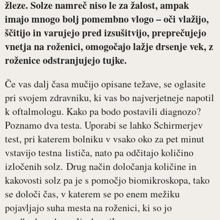
žleze. Solze namreč niso le za žalost, ampak
imajo mnogo bolj pomembno vlogo – oči vlažijo,
ščitijo in varujejo pred izsušitvijo, preprečujejo
vnetja na roženici, omogočajo lažje drsenje vek, z
roženice odstranjujejo tujke.
Če vas dalj časa mučijo opisane težave, se oglasite
pri svojem zdravniku, ki vas bo najverjetneje napotil
k oftalmologu. Kako pa bodo postavili diagnozo?
Poznamo dva testa. Uporabi se lahko Schirmerjev
test, pri katerem bolniku v vsako oko za pet minut
vstavijo testna lističa, nato pa odčitajo količino
izločenih solz. Drug način določanja količine in
kakovosti solz pa je s pomočjo biomikroskopa, tako
se določi čas, v katerem se po enem mežiku
pojavljajo suha mesta na roženici, ki so jo