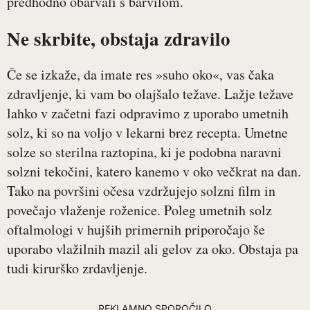
predhodno obarvali s barvilom.
Ne skrbite, obstaja zdravilo
Če se izkaže, da imate res »suho oko«, vas čaka
zdravljenje, ki vam bo olajšalo težave. Lažje težave
lahko v začetni fazi odpravimo z uporabo umetnih
solz, ki so na voljo v lekarni brez recepta. Umetne
solze so sterilna raztopina, ki je podobna naravni
solzni tekočini, katero kanemo v oko večkrat na dan.
Tako na površini očesa vzdržujejo solzni film in
povečajo vlaženje roženice. Poleg umetnih solz
oftalmologi v hujših primernih priporočajo še
uporabo vlažilnih mazil ali gelov za oko. Obstaja pa
tudi kirurško zrdavljenje.
REKLAMNO SPOROČILO