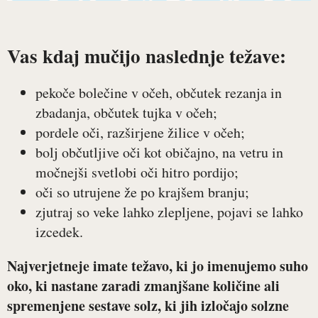
Vas kdaj mučijo naslednje težave:
pekoče bolečine v očeh, občutek rezanja in
zbadanja, občutek tujka v očeh;
pordele oči, razširjene žilice v očeh;
bolj občutljive oči kot običajno, na vetru in
močnejši svetlobi oči hitro pordijo;
oči so utrujene že po krajšem branju;
zjutraj so veke lahko zlepljene, pojavi se lahko
izcedek.
Najverjetneje imate težavo, ki jo imenujemo suho
oko, ki nastane zaradi zmanjšane količine ali
spremenjene sestave solz, ki jih izločajo solzne