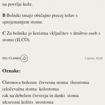
na površje kože.
B
Bolniki imajo običajno precej težav s
sprejemanjem stome.
C
Za bolnike je koristna vključitev v društvo oseb s
stomo (ILCO).
DELI ČLANEK
2 aprila, 2024
Oznake:
Chronova bolezen
črevesna stoma
ileostoma
izločevalna stoma
kolostoma
rak na debelem črevesju in danki
stoma
ulcerozni kolitis
urostoma