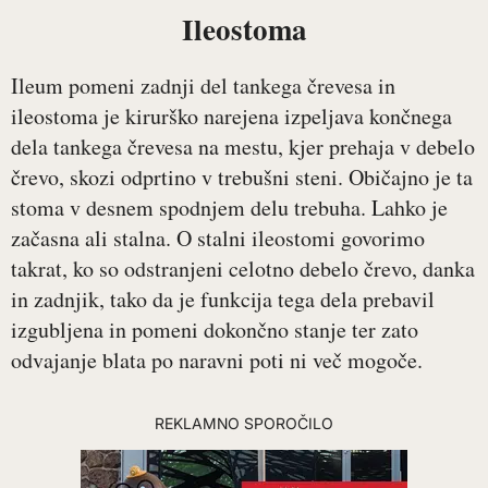
Ileostoma
Ileum pomeni zadnji del tankega črevesa in
ileostoma je kirurško narejena izpeljava končnega
dela tankega črevesa na mestu, kjer prehaja v debelo
črevo, skozi odprtino v trebušni steni. Običajno je ta
stoma v desnem spodnjem delu trebuha. Lahko je
začasna ali stalna. O stalni ileostomi govorimo
takrat, ko so odstranjeni celotno debelo črevo, danka
in zadnjik, tako da je funkcija tega dela prebavil
izgubljena in pomeni dokončno stanje ter zato
odvajanje blata po naravni poti ni več mogoče.
REKLAMNO SPOROČILO