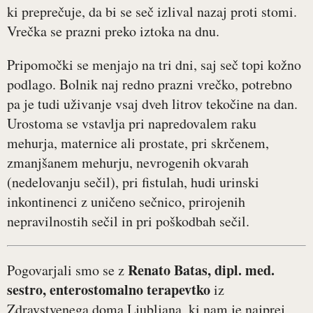
ki preprečuje, da bi se seč izlival nazaj proti stomi.
Vrečka se prazni preko iztoka na dnu.
Pripomočki se menjajo na tri dni, saj seč topi kožno
podlago. Bolnik naj redno prazni vrečko, potrebno
pa je tudi uživanje vsaj dveh litrov tekočine na dan.
Urostoma se vstavlja pri napredovalem raku
mehurja, maternice ali prostate, pri skrčenem,
zmanjšanem mehurju, nevrogenih okvarah
(nedelovanju sečil), pri fistulah, hudi urinski
inkontinenci z uničeno sečnico, prirojenih
nepravilnostih sečil in pri poškodbah sečil.
Renato Batas, dipl. med.
Pogovarjali smo se z
sestro, enterostomalno terapevtko
iz
Zdravstvenega doma Ljubljana, ki nam je najprej