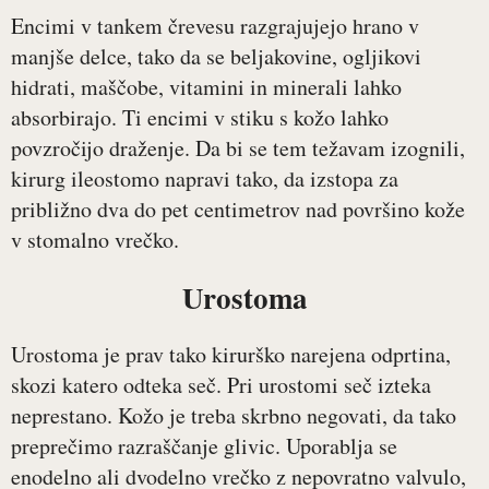
Encimi v tankem črevesu razgrajujejo hrano v
manjše delce, tako da se beljakovine, ogljikovi
hidrati, maščobe, vitamini in minerali lahko
absorbirajo. Ti encimi v stiku s kožo lahko
povzročijo draženje. Da bi se tem težavam izognili,
kirurg ileostomo napravi tako, da izstopa za
približno dva do pet centimetrov nad površino kože
v stomalno vrečko.
Urostoma
Urostoma je prav tako kirurško narejena odprtina,
skozi katero odteka seč. Pri urostomi seč izteka
neprestano. Kožo je treba skrbno negovati, da tako
preprečimo razraščanje glivic. Uporablja se
enodelno ali dvodelno vrečko z nepovratno valvulo,