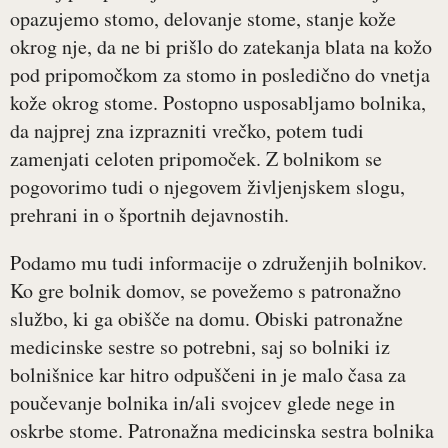
opazujemo stomo, delovanje stome, stanje kože
okrog nje, da ne bi prišlo do zatekanja blata na kožo
pod pripomočkom za stomo in posledično do vnetja
kože okrog stome. Postopno usposabljamo bolnika,
da najprej zna izprazniti vrečko, potem tudi
zamenjati celoten pripomoček. Z bolnikom se
pogovorimo tudi o njegovem življenjskem slogu,
prehrani in o športnih dejavnostih.
Podamo mu tudi informacije o združenjih bolnikov.
Ko gre bolnik domov, se povežemo s patronažno
službo, ki ga obišče na domu. Obiski patronažne
medicinske sestre so potrebni, saj so bolniki iz
bolnišnice kar hitro odpuščeni in je malo časa za
poučevanje bolnika in/ali svojcev glede nege in
oskrbe stome. Patronažna medicinska sestra bolnika