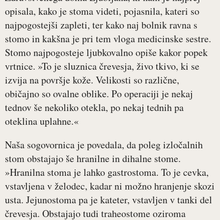
opisala, kako je stoma videti, pojasnila, kateri so
najpogostejši zapleti, ter kako naj bolnik ravna s
stomo in kakšna je pri tem vloga medicinske sestre.
Stomo najpogosteje ljubkovalno opiše kakor popek
vrtnice. »To je sluznica črevesja, živo tkivo, ki se
izvija na površje kože. Velikosti so različne,
običajno so ovalne oblike. Po operaciji je nekaj
tednov še nekoliko otekla, po nekaj tednih pa
oteklina uplahne.«
Naša sogovornica je povedala, da poleg izločalnih
stom obstajajo še hranilne in dihalne stome.
»Hranilna stoma je lahko gastrostoma. To je cevka,
vstavljena v želodec, kadar ni možno hranjenje skozi
usta. Jejunostoma pa je kateter, vstavljen v tanki del
črevesja. Obstajajo tudi traheostome oziroma