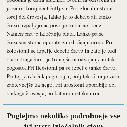
je zato skoraj neobčutljiva. Pri izločalni stomi
torej del črevesja, lahko je to debelo ali tanko
črevo, izpeljejo na površje trebušne stene.
Namenjena je izločanju blata. Lahko pa se
črevesna stoma uporabi za izločanje urina. Pri
kolostomi se izpelje debelo črevo in zato je tudi
blato drugačno – je trdnejše in odvajanje ni tako
pogosto. Pri ileostomi pa se izpelje tanko črevo.
Pri tej je izloček pogostejši, bolj tekoč, in je zato
zahtevnejša za nego. Pri urostomi uporabijo del
tankega črevesja, po katerem izteka urin.
Poglejmo nekoliko podrobneje vse
tri vrste izločalnih stom