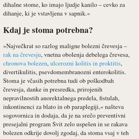
dihalne stome, ko imajo ljudje kanilo – cevko za
dihanje, ki je vstavljena v sapnik.«
Kdaj je stoma potrebna?
»Največkrat so razlog maligne bolezni črevesja –
rak na črevesju
, vnetna obolenja debelega črevesa,
chronova bolezen
,
ulcerozni kolitis in proktitis
,
divertikulitis, psevdomembranozni enterokolitis.
Stoma je včasih potrebna tudi ob poškodbah
črevesja, danke in presredka, prirojenih
nepravilnostih anorektalnega predela, fistulah,
inkontinenci za blato in ob paraplegiji,« našteva
sogovornica in dodaja, da je na srečo preventivni
presejalni program Svit zelo uspešen in se rakava
bolezen odkrije dovolj zgodaj, da stoma vsaj v teh