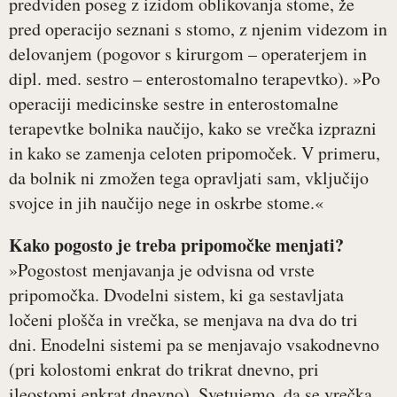
predviden poseg z izidom oblikovanja stome, že
pred operacijo seznani s stomo, z njenim videzom in
delovanjem (pogovor s kirurgom – operaterjem in
dipl. med. sestro – enterostomalno terapevtko). »Po
operaciji medicinske sestre in enterostomalne
terapevtke bolnika naučijo, kako se vrečka izprazni
in kako se zamenja celoten pripomoček. V primeru,
da bolnik ni zmožen tega opravljati sam, vključijo
svojce in jih naučijo nege in oskrbe stome.«
Kako pogosto je treba pripomočke menjati?
»Pogostost menjavanja je odvisna od vrste
pripomočka. Dvodelni sistem, ki ga sestavljata
ločeni plošča in vrečka, se menjava na dva do tri
dni. Enodelni sistemi pa se menjavajo vsakodnevno
(pri kolostomi enkrat do trikrat dnevno, pri
ileostomi enkrat dnevno). Svetujemo, da se vrečka