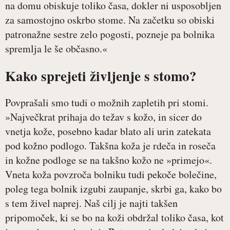
na domu obiskuje toliko časa, dokler ni usposobljen
za samostojno oskrbo stome. Na začetku so obiski
patronažne sestre zelo pogosti, pozneje pa bolnika
spremlja le še občasno.«
Kako sprejeti življenje s stomo?
Povprašali smo tudi o možnih zapletih pri stomi.
»Največkrat prihaja do težav s kožo, in sicer do
vnetja kože, posebno kadar blato ali urin zatekata
pod kožno podlogo. Takšna koža je rdeča in roseča
in kožne podloge se na takšno kožo ne »primejo«.
Vneta koža povzroča bolniku tudi pekoče bolečine,
poleg tega bolnik izgubi zaupanje, skrbi ga, kako bo
s tem živel naprej. Naš cilj je najti takšen
pripomoček, ki se bo na koži obdržal toliko časa, kot