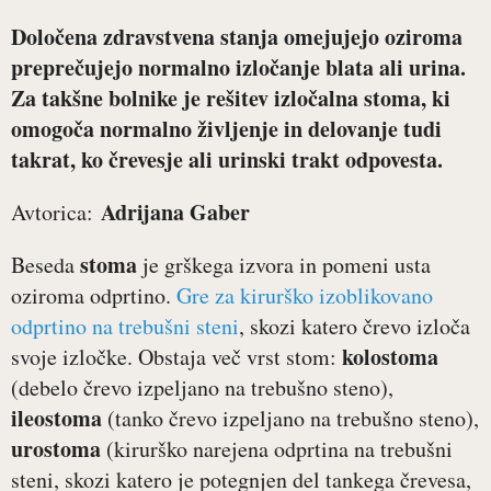
Določena zdravstvena stanja omejujejo oziroma
preprečujejo normalno izločanje blata ali urina.
Za takšne bolnike je rešitev izločalna stoma, ki
omogoča normalno življenje in delovanje tudi
takrat, ko črevesje ali urinski trakt odpovesta.
Adrijana Gaber
Avtorica:
stoma
Beseda
je grškega izvora in pomeni usta
oziroma odprtino.
Gre za kirurško izoblikovano
odprtino na trebušni steni
, skozi katero črevo izloča
kolostoma
svoje izločke. Obstaja več vrst stom:
(debelo črevo izpeljano na trebušno steno),
ileostoma
(tanko črevo izpeljano na trebušno steno),
urostoma
(kirurško narejena odprtina na trebušni
steni, skozi katero je potegnjen del tankega črevesa,