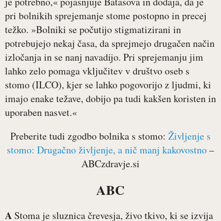
je potrebno,« pojasnjuje Batasova in dodaja, da je
pri bolnikih sprejemanje stome postopno in precej
težko. »Bolniki se počutijo stigmatizirani in
potrebujejo nekaj časa, da sprejmejo drugačen način
izločanja in se nanj navadijo. Pri sprejemanju jim
lahko zelo pomaga vključitev v društvo oseb s
stomo (ILCO), kjer se lahko pogovorijo z ljudmi, ki
imajo enake težave, dobijo pa tudi kakšen koristen in
uporaben nasvet.«
Preberite tudi zgodbo bolnika s stomo:
Življenje s
stomo: Drugačno življenje, a nič manj kakovostno
–
ABCzdravje.si
ABC
A
Stoma je sluznica črevesja, živo tkivo, ki se izvija