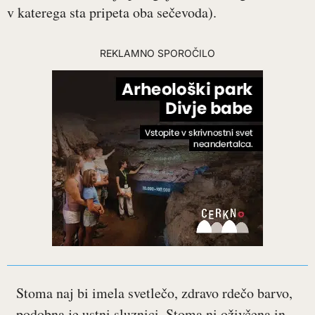
v katerega sta pripeta oba sečevoda).
REKLAMNO SPOROČILO
Stoma naj bi imela svetlečo, zdravo rdečo barvo,
podobna je ustni sluznici. Stoma ni oživčena in