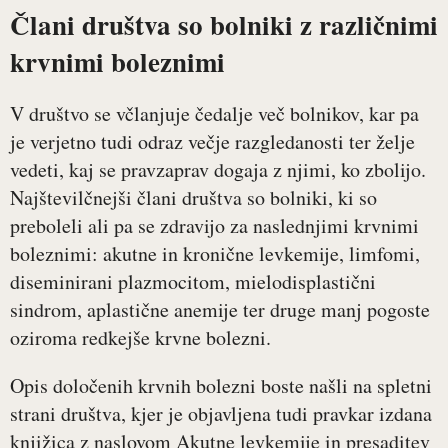
Člani društva so bolniki z različnimi
krvnimi boleznimi
V društvo se včlanjuje čedalje več bolnikov, kar pa
je verjetno tudi odraz večje razgledanosti ter želje
vedeti, kaj se pravzaprav dogaja z njimi, ko zbolijo.
Najštevilčnejši člani društva so bolniki, ki so
preboleli ali pa se zdravijo za naslednjimi krvnimi
boleznimi: akutne in kronične levkemije, limfomi,
diseminirani plazmocitom, mielodisplastični
sindrom, aplastične anemije ter druge manj pogoste
oziroma redkejše krvne bolezni.
Opis določenih krvnih bolezni boste našli na spletni
strani društva, kjer je objavljena tudi pravkar izdana
knjižica z naslovom Akutne levkemije in presaditev