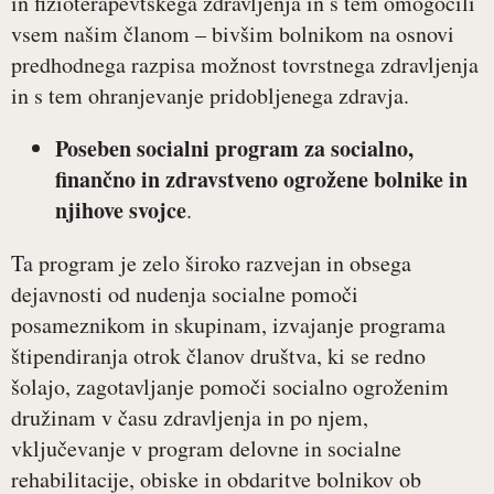
in fizioterapevtskega zdravljenja in s tem omogočili
vsem našim članom – bivšim bolnikom na osnovi
predhodnega razpisa možnost tovrstnega zdravljenja
in s tem ohranjevanje pridobljenega zdravja.
Poseben socialni program za socialno,
finančno in zdravstveno ogrožene bolnike in
njihove svojce
.
Ta program je zelo široko razvejan in obsega
dejavnosti od nudenja socialne pomoči
posameznikom in skupinam, izvajanje programa
štipendiranja otrok članov društva, ki se redno
šolajo, zagotavljanje pomoči socialno ogroženim
družinam v času zdravljenja in po njem,
vključevanje v program delovne in socialne
rehabilitacije, obiske in obdaritve bolnikov ob