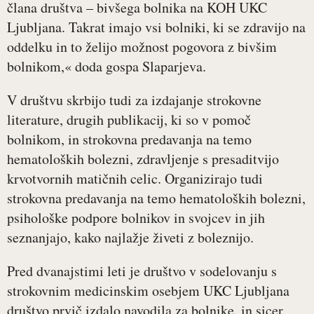
člana društva – bivšega bolnika na KOH UKC
Ljubljana. Takrat imajo vsi bolniki, ki se zdravijo na
oddelku in to želijo možnost pogovora z bivšim
bolnikom,« doda gospa Slaparjeva.
V društvu skrbijo tudi za izdajanje strokovne
literature, drugih publikacij, ki so v pomoč
bolnikom, in strokovna predavanja na temo
hematoloških bolezni, zdravljenje s presaditvijo
krvotvornih matičnih celic. Organizirajo tudi
strokovna predavanja na temo hematoloških bolezni,
psihološke podpore bolnikov in svojcev in jih
seznanjajo, kako najlažje živeti z boleznijo.
Pred dvanajstimi leti je društvo v sodelovanju s
strokovnim medicinskim osebjem UKC Ljubljana
društvo prvič izdalo navodila za bolnike, in sicer