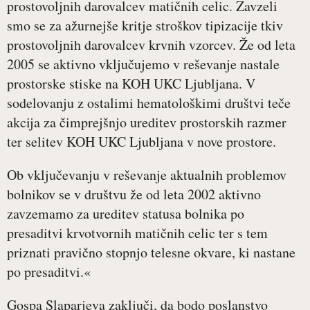
prostovoljnih darovalcev matičnih celic. Zavzeli
smo se za ažurnejše kritje stroškov tipizacije tkiv
prostovoljnih darovalcev krvnih vzorcev. Že od leta
2005 se aktivno vključujemo v reševanje nastale
prostorske stiske na KOH UKC Ljubljana. V
sodelovanju z ostalimi hematološkimi društvi teče
akcija za čimprejšnjo ureditev prostorskih razmer
ter selitev KOH UKC Ljubljana v nove prostore.
Ob vključevanju v reševanje aktualnih problemov
bolnikov se v društvu že od leta 2002 aktivno
zavzemamo za ureditev statusa bolnika po
presaditvi krvotvornih matičnih celic ter s tem
priznati pravično stopnjo telesne okvare, ki nastane
po presaditvi.«
Gospa Slaparjeva zaključi, da bodo poslanstvo