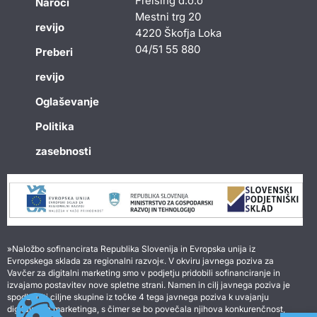
Freising d.o.o
Naroči
Mestni trg 20
revijo
4220 Škofja Loka
04/51 55 880
Preberi
revijo
Oglaševanje
Politika
zasebnosti
»Naložbo sofinancirata Republika Slovenija in Evropska unija iz
Evropskega sklada za regionalni razvoj«. V okviru javnega poziva za
Vavčer za digitalni marketing smo v podjetju pridobili sofinanciranje in
izvajamo postavitev nove spletne strani. Namen in cilj javnega poziva je
spodbuditi ciljne skupine iz točke 4 tega javnega poziva k uvajanju
digitalnega marketinga, s čimer se bo povečala njihova konkurenčnost,