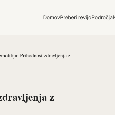
Domov
Preberi revijo
Področja
N
mofilija: Prihodnost zdravljenja z
zdravljenja z