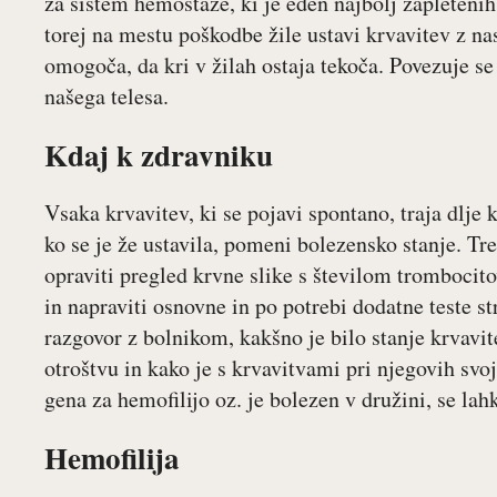
za sistem hemostaze, ki je eden najbolj zapleteni
torej na mestu poškodbe žile ustavi krvavitev z 
omogoča, da kri v žilah ostaja tekoča. Povezuje 
našega telesa.
Kdaj k zdravniku
Vsaka krvavitev, ki se pojavi spontano, traja dlje
ko se je že ustavila, pomeni bolezensko stanje. Tr
opraviti pregled krvne slike s številom trombocito
in napraviti osnovne in po potrebi dodatne teste st
razgovor z bolnikom, kakšno je bilo stanje krvavi
otroštvu in kako je s krvavitvami pri njegovih svo
gena za hemofilijo oz. je bolezen v družini, se lah
Hemofilija