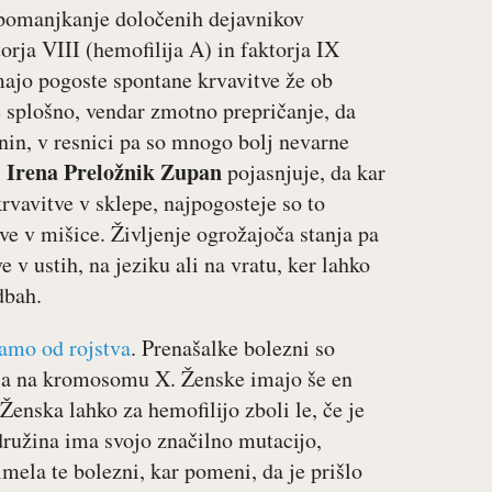
a pomanjkanje določenih dejavnikov
orja VIII (hemofilija A) in faktorja IX
imajo pogoste spontane krvavitve že ob
 splošno, vendar zmotno prepričanje, da
znin, v resnici pa so mnogo bolj nevarne
Irena Preložnik Zupan
.
pojasnjuje, da kar
rvavitve v sklepe, najpogosteje so to
tve v mišice. Življenje ogrožajoča stanja pa
e v ustih, na jeziku ali na vratu, ker lahko
dbah.
mamo od rojstva
. Prenašalke bolezni so
aša na kromosomu X. Ženske imajo še en
nska lahko za hemofilijo zboli le, če je
ružina ima svojo značilno mutacijo,
 imela te bolezni, kar pomeni, da je prišlo