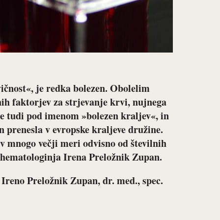
vičnost«, je redka bolezen.
Obolelim
ih faktorjev za strjevanje krvi, nujnega
 je tudi pod imenom
»bolezen kraljev«, in
en prenesla v evropske kraljeve družine.
 v mnogo večji meri odvisno od številnih
e hematologinja Irena Preložnik Zupan.
 Ireno Preložnik Zupan, dr. med., spec.