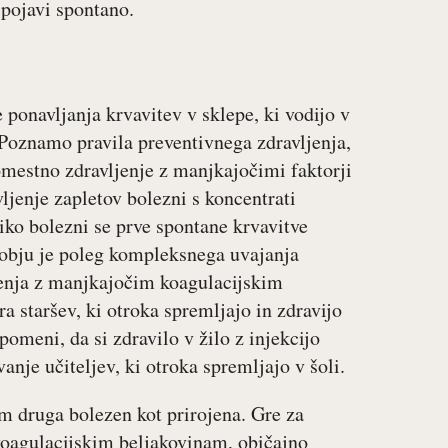
 pojavi spontano.
 ponavljanja krvavitev v sklepe, ki vodijo v
 Poznamo pravila preventivnega zdravljenja,
mestno zdravljenje z manjkajočimi faktorji
ljenje zapletov bolezni s koncentrati
liko bolezni se prve spontane krvavitve
bdobju je poleg kompleksnega uvajanja
jenja z manjkajočim koagulacijskim
 staršev, ki otroka spremljajo in zdravijo
omeni, da si zdravilo v žilo z injekcijo
anje učiteljev, ki otroka spremljajo v šoli.
em druga bolezen kot prirojena. Gre za
koagulacijskim beljakovinam, običajno