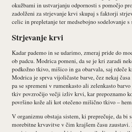
okužbami in ustvarjanju odpornosti s pomočjo prot
zadolženi za strjevanje krvi skupaj s faktorji strj
celic in prepletanje ter medsebojno sodelovanje s
Strjevanje krvi
Kadar pademo in se udarimo, zmeraj pride do modri
ob padcu. Modrica pomeni, da se je kri zaradi nek
podkožno tkivo, mišico in ga obarvala, saj rdeče 
Modrica je sprva vijoličaste barve, čez nekaj časa 
pa se spremeni v rumenkasto ali zelenkasto barvo 
tkiv povzročijo večji izliv krvi, kar prepoznamo 
površino kože ali kot otečeno mišično tkivo – he
V organizmu obstaja sistem, ki preprečuje, da bi se 
morebitne krvavitve v čim krajšem času zaustavi.