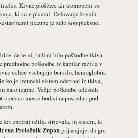
iteles. Krvne ploščice ali trombociti so
evanja, ki so v plazmi. Delovanje krvnih
 sestavinami plazme je zelo kompleksno.
ce, če te ni, tudi ni bilo poškodbe tkiva
e predhodne poškodbe iz kapilar razlila v
krvne celice vsebujejo barvilo, hemoglobin.
in ko jo imunski sistem odstrani iz tkiva,
in nato izgine. Večje poškodbe telesnih
kot otečeno mesto bodisi neposredno pod
matom.
kri znotraj ožilja strjevala, in sistem, ki
Irena Preložnik Zupan
pojasnjuje, da gre