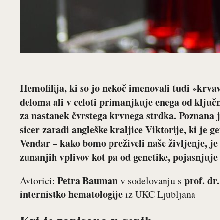
Hemofilija, ki so jo nekoč imenovali tudi »krva
deloma ali v celoti primanjkuje enega od ključn
za nastanek čvrstega krvnega strdka. Poznana
sicer zaradi angleške kraljice Viktorije, ki je g
Vendar – kako bomo preživeli naše življenje, je
zunanjih vplivov kot pa od genetike, pojasnjuj
Petra Bauman
prof. dr.
Avtorici:
v sodelovanju s
internistko hematologije
iz UKC Ljubljana