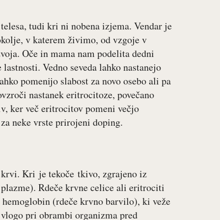
telesa, tudi kri ni nobena izjema. Vendar je
kolje, v katerem živimo, od vzgoje v
azvoja. Oče in mama nam podelita dedni
e lastnosti. Vedno seveda lahko nastanejo
ahko pomenijo slabost za novo osebo ali pa
ovzroči nastanek eritrocitoze, povečano
iv, ker več eritrocitov pomeni večjo
za neke vrste prirojeni doping.
 krvi. Kri je tekoče tkivo, zgrajeno iz
plazme). Rdeče krvne celice ali eritrociti
o hemoglobin (rdeče krvno barvilo), ki veže
no vlogo pri obrambi organizma pred