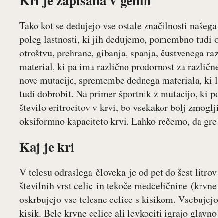
Kri je zapisana v genih
Tako kot se dedujejo vse ostale značilnosti našega 
poleg lastnosti, ki jih dedujemo, pomembno tudi o
otroštvu, prehrane, gibanja, spanja, čustvenega r
material, ki pa ima različno prodornost za različn
nove mutacije, spremembe dednega materiala, ki l
tudi dobrobit. Na primer športnik z mutacijo, ki p
število eritrocitov v krvi, bo vsekakor bolj zmoglj
oksiformno kapaciteto krvi. Lahko rečemo, da gre 
Kaj je kri
V telesu odraslega človeka je od pet do šest litrov
številnih vrst celic in tekoče medceličnine (krvne 
oskrbujejo vse telesne celice s kisikom. Vsebujej
kisik. Bele krvne celice ali levkociti igrajo glav