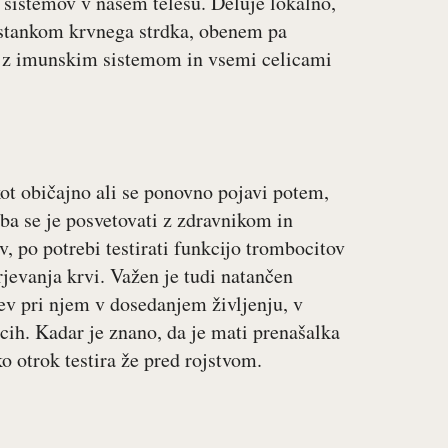
h sistemov v našem telesu. Deluje lokalno,
nastankom krvnega strdka, obenem pa
se z imunskim sistemom in vsemi celicami
 kot običajno ali se ponovno pojavi potem,
eba se je posvetovati z zdravnikom in
v, po potrebi testirati funkcijo trombocitov
rjevanja krvi. Važen je tudi natančen
tev pri njem v dosedanjem življenju, v
jcih. Kadar je znano, da je mati prenašalka
ko otrok testira že pred rojstvom.