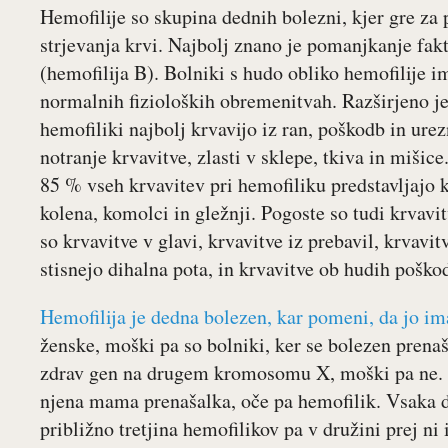
Hemofilije so skupina dednih bolezni, kjer gre z
strjevanja krvi. Najbolj znano je pomanjkanje fakt
(hemofilija B). Bolniki s hudo obliko hemofilije 
normalnih fizioloških obremenitvah. Razširjeno je
hemofiliki najbolj krvavijo iz ran, poškodb in ure
notranje krvavitve, zlasti v sklepe, tkiva in mišice
85 % vseh krvavitev pri hemofiliku predstavljajo k
kolena, komolci in gležnji. Pogoste so tudi krvavi
so krvavitve v glavi, krvavitve iz prebavil, krvavitv
stisnejo dihalna pota, in krvavitve ob hudih poško
Hemofilija je dedna bolezen, kar pomeni, da jo i
ženske, moški pa so bolniki, ker se bolezen pren
zdrav gen na drugem kromosomu X, moški pa ne. Že
njena mama prenašalka, oče pa hemofilik. Vsaka d
približno tretjina hemofilikov pa v družini prej ni