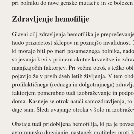
pri bolniku do nove genske mutacije in se bolezen
Zdravljenje hemofilije
Glavni cilj zdravljenja hemofilika je preprečevanje
hudo prizadetost sklepov in poznejšo invalidnost.
ki morajo biti po meri posameznega bolnika, nado
strjevanja krvi v primeru akutne krvavitve in zdrav
manjkajočih faktorjev. Pri večini otrok s težko ob
pojavijo že v prvih dveh letih življenja. V tem o
profilaktičnega (rednega in dolgotrajnega) zdravl
faktorjem pomembno tudi izobraževanje in podpora
doma. Kasneje se otrok nauči samozdravljenja, to p
daje sam. Sledi uvajanje otroka v šolo in izobražev
Obstaja tudi pridobljena hemofilija, ki pa je povs
avtoimunsko dogajanje, nastanek protiteles proti 