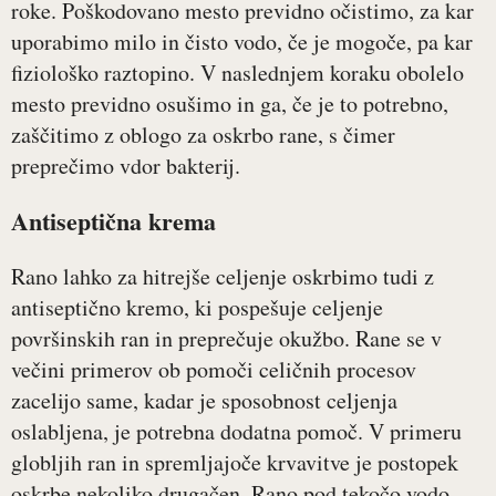
roke. Poškodovano mesto previdno očistimo, za kar
uporabimo milo in čisto vodo, če je mogoče, pa kar
fiziološko raztopino. V naslednjem koraku obolelo
mesto previdno osušimo in ga, če je to potrebno,
zaščitimo z oblogo za oskrbo rane, s čimer
preprečimo vdor bakterij.
Antiseptična krema
Rano lahko za hitrejše celjenje oskrbimo tudi z
antiseptično kremo, ki pospešuje celjenje
površinskih ran in preprečuje okužbo. Rane se v
večini primerov ob pomoči celičnih procesov
zacelijo same, kadar je sposobnost celjenja
oslabljena, je potrebna dodatna pomoč. V primeru
globljih ran in spremljajoče krvavitve je postopek
oskrbe nekoliko drugačen. Rano pod tekočo vodo