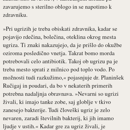
zavarujemo s sterilno oblogo in se napotimo k
zdravniku.
»Pri ugrizih je treba obiskati zdravnika, kadar se
pojavijo rdečina, bolečina, oteklina okrog mesta
ugriza. Ti znaki nakazujejo, da je prišlo do okužbe
oziroma posledično vnetja. Takrat bomo morda
potrebovali celo antibiotik. Takoj ob ugrizu pa je
treba mesto sprati z milnico pod toplo vodo. Po
možnosti tudi razkužimo,« pojasnjuje dr. Planinšek
Ručigaj in poudari, da bo v nekaterih primerih
potrebna nadaljnja obravnava. »Nevarni so ugrizi
živali, ki imajo tanke zobe, saj globlje v tkivo
zanesejo bakterije. Tudi človeški ugriz je zelo
nevaren, zaradi številnih bakterij, ki jih imamo
ljudje v ustih.« Kadar gre za ugriz živali, je