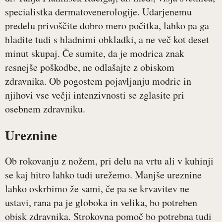
specialistka dermatovenerologije. Udarjenemu
predelu privoščite dobro mero počitka, lahko pa ga
hladite tudi s hladnimi obkladki, a ne več kot deset
minut skupaj. Če sumite, da je modrica znak
resnejše poškodbe, ne odlašajte z obiskom
zdravnika. Ob pogostem pojavljanju modric in
njihovi vse večji intenzivnosti se zglasite pri
osebnem zdravniku.
Ureznine
Ob rokovanju z nožem, pri delu na vrtu ali v kuhinji
se kaj hitro lahko tudi urežemo. Manjše ureznine
lahko oskrbimo že sami, če pa se krvavitev ne
ustavi, rana pa je globoka in velika, bo potreben
obisk zdravnika. Strokovna pomoč bo potrebna tudi