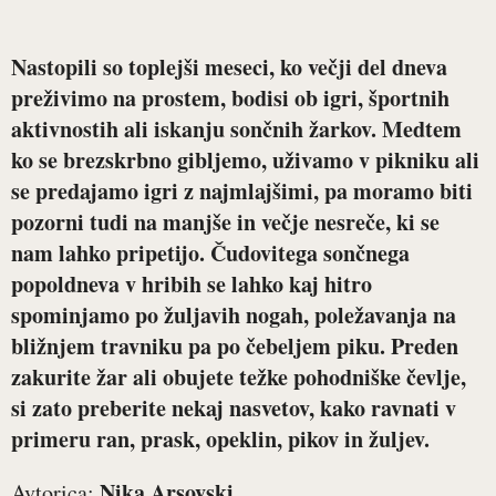
Nastopili so toplejši meseci, ko večji del dneva
preživimo na prostem, bodisi ob igri, športnih
aktivnostih ali iskanju sončnih žarkov. Medtem
ko se brezskrbno gibljemo, uživamo v pikniku ali
se predajamo igri z najmlajšimi, pa moramo biti
pozorni tudi na manjše in večje nesreče, ki se
nam lahko pripetijo. Čudovitega sončnega
popoldneva v hribih se lahko kaj hitro
spominjamo po žuljavih nogah, poležavanja na
bližnjem travniku pa po čebeljem piku. Preden
zakurite žar ali obujete težke pohodniške čevlje,
si zato preberite nekaj nasvetov, kako ravnati v
primeru ran, prask, opeklin, pikov in žuljev.
Nika Arsovski
Avtorica: