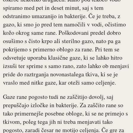
spiramo med pet in deset minut, saj s tem
odstranimo umazanijo in bakterije. Če je treba, z
gazo, ki smo jo pred tem namočili v vodi, očistimo
kožo okrog same rane. Poškodovani predel dobro
osušimo s čisto krpo ali sterilno gazo, nato pa ga
pokrijemo s primerno oblogo za rane. Pri tem se
odsvetuje uporaba klasične gaze, ki se lahko hitro
izsuši ter sprime s samo rano, zato lahko ob menjavi
pride do raztrganja novonastalega tkiva, ki se je
vraslo med nitke gaze, kar oteži samo celjenje.
Gaze rane pogosto tudi ne zaščitijo dovolj, saj
prepuščajo izločke in bakterije. Za zaščito rane so
tako primernejše posebne obloge, ki se ne primejo s
tkivom, poleg tega jih ni treba menjavati tako
pogosto, zaradi česar ne motijo celjenja. Če gre za