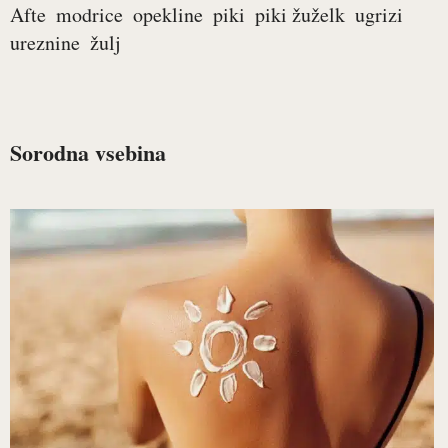
Afte
modrice
opekline
piki
piki žuželk
ugrizi
ureznine
žulj
Sorodna vsebina