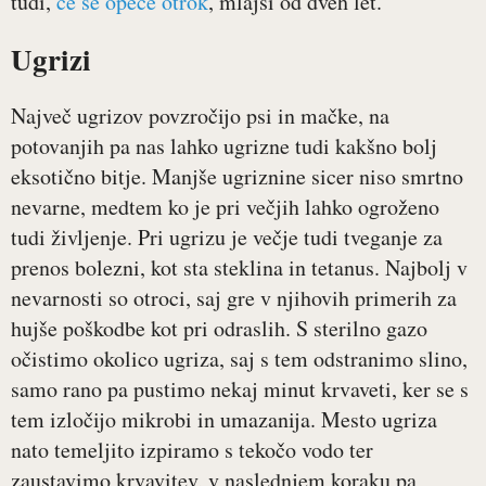
tudi,
če se opeče otrok
, mlajši od dveh let.
Ugrizi
Največ ugrizov povzročijo psi in mačke, na
potovanjih pa nas lahko ugrizne tudi kakšno bolj
eksotično bitje. Manjše ugriznine sicer niso smrtno
nevarne, medtem ko je pri večjih lahko ogroženo
tudi življenje. Pri ugrizu je večje tudi tveganje za
prenos bolezni, kot sta steklina in tetanus. Najbolj v
nevarnosti so otroci, saj gre v njihovih primerih za
hujše poškodbe kot pri odraslih. S sterilno gazo
očistimo okolico ugriza, saj s tem odstranimo slino,
samo rano pa pustimo nekaj minut krvaveti, ker se s
tem izločijo mikrobi in umazanija. Mesto ugriza
nato temeljito izpiramo s tekočo vodo ter
zaustavimo krvavitev, v naslednjem koraku pa