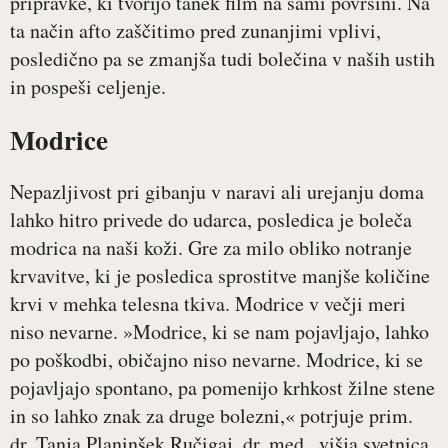
pripravke, ki tvorijo tanek film na sami površini. Na
ta način afto zaščitimo pred zunanjimi vplivi,
posledično pa se zmanjša tudi bolečina v naših ustih
in pospeši celjenje.
Modrice
Nepazljivost pri gibanju v naravi ali urejanju doma
lahko hitro privede do udarca, posledica je boleča
modrica na naši koži. Gre za milo obliko notranje
krvavitve, ki je posledica sprostitve manjše količine
krvi v mehka telesna tkiva. Modrice v večji meri
niso nevarne. »Modrice, ki se nam pojavljajo, lahko
po poškodbi, običajno niso nevarne. Modrice, ki se
pojavljajo spontano, pa pomenijo krhkost žilne stene
in so lahko znak za druge bolezni,« potrjuje prim.
dr. Tanja Planinšek Ručigaj, dr. med., višja svetnica,