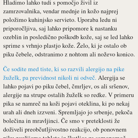
Hladimo lahko tudi s pomočjo živil iz
zamrzovalnika, vendar mednje in kožo najprej
položimo kuhinjsko servieto. Uporaba ledu ni
priporočljiva, saj lahko pripomore k nastanku
ozeblin in posledično poškodb kože, saj se led lahko
sprime s vrhnjo plastjo kože. Želo, ki je ostalo ob
piku čebele, odstranimo z nohtom ali noževo konico.
Če sodite med tiste, ki so razvili alergijo na pike
žuželk, pa previdnost nikoli ni odveč.
Alergija se
lahko pojavi po piku čebel, čmrljev, os ali sršenov,
alergije na strupe ostalih žuželk so redke. V primeru
pika se namreč na koži pojavi oteklina, ki po nekaj
urah ali dneh izzveni. Spremljajo jo srbenje, pekoča
bolečina in mravljinci. Če smo v preteklosti že
doživeli preobčutljivostno reakcijo, ob ponovnem
piku zaužijemo tablete iz škatlice za samopomoč.