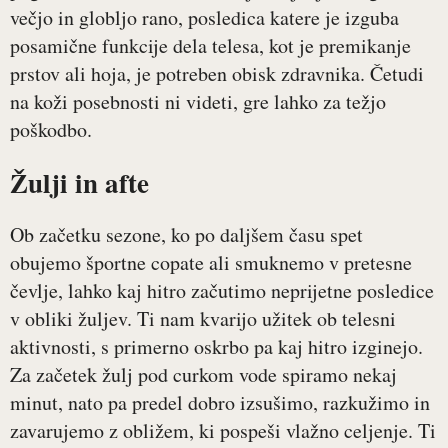
večjo in globljo rano, posledica katere je izguba
posamične funkcije dela telesa, kot je premikanje
prstov ali hoja, je potreben obisk zdravnika. Četudi
na koži posebnosti ni videti, gre lahko za težjo
poškodbo.
Žulji in afte
Ob začetku sezone, ko po daljšem času spet
obujemo športne copate ali smuknemo v pretesne
čevlje, lahko kaj hitro začutimo neprijetne posledice
v obliki žuljev. Ti nam kvarijo užitek ob telesni
aktivnosti, s primerno oskrbo pa kaj hitro izginejo.
Za začetek žulj pod curkom vode spiramo nekaj
minut, nato pa predel dobro izsušimo, razkužimo in
zavarujemo z obližem, ki pospeši vlažno celjenje. Ti