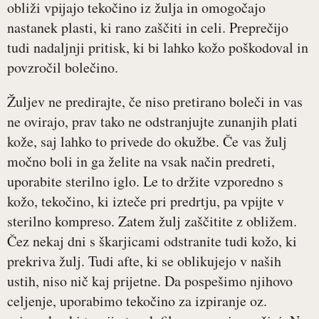
obliži vpijajo tekočino iz žulja in omogočajo
nastanek plasti, ki rano zaščiti in celi. Preprečijo
tudi nadaljnji pritisk, ki bi lahko kožo poškodoval in
povzročil bolečino.
Žuljev ne predirajte, če niso pretirano boleči in vas
ne ovirajo, prav tako ne odstranjujte zunanjih plati
kože, saj lahko to privede do okužbe. Če vas žulj
močno boli in ga želite na vsak način predreti,
uporabite sterilno iglo. Le to držite vzporedno s
kožo, tekočino, ki izteče pri predrtju, pa vpijte v
sterilno kompreso. Zatem žulj zaščitite z obližem.
Čez nekaj dni s škarjicami odstranite tudi kožo, ki
prekriva žulj. Tudi afte, ki se oblikujejo v naših
ustih, niso nič kaj prijetne. Da pospešimo njihovo
celjenje, uporabimo tekočino za izpiranje oz.