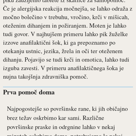
Če je alergijska reakcija močnejša, se lahko odraža z
močno bolečino v trebuhu, vročino, krči v mišicah,
oteženim dihanjem in požiranjem. Moten je lahko
tudi govor. V najhujšem primeru lahko pik žuželke
izzove anafilaktični šok, ki ga prepoznamo po
otekanju ustnic, jezika, žrela in oči ter oteženem
dihanju. Pojavijo se tudi krči in omotica, lahko tudi
izguba zavesti. V primeru anafilaktičnega šoka je
nujna takojšnja zdravniška pomoč.
Prva pomoč doma
Najpogostejše so površinske rane, ki jih običajno
brez težav oskrbimo kar sami. Različne
površinske praske in odrgnine lahko v nekaj
minutah oskrbimo doma, potrebujemo le nekaj