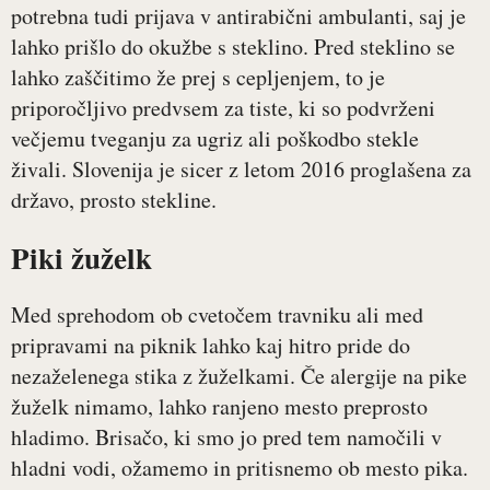
potrebna tudi prijava v antirabični ambulanti, saj je
lahko prišlo do okužbe s steklino. Pred steklino se
lahko zaščitimo že prej s cepljenjem, to je
priporočljivo predvsem za tiste, ki so podvrženi
večjemu tveganju za ugriz ali poškodbo stekle
živali. Slovenija je sicer z letom 2016 proglašena za
državo, prosto stekline.
Piki žuželk
Med sprehodom ob cvetočem travniku ali med
pripravami na piknik lahko kaj hitro pride do
nezaželenega stika z žuželkami. Če alergije na pike
žuželk nimamo, lahko ranjeno mesto preprosto
hladimo. Brisačo, ki smo jo pred tem namočili v
hladni vodi, ožamemo in pritisnemo ob mesto pika.