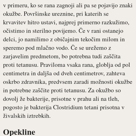
v primeru, ko se rana zagnoji ali pa se pojavijo znaki
okužbe. Površinske ureznine, pri katerih se
krvavitev hitro ustavi, najprej primerno razkužimo,
očistimo in sterilno povijemo. Če v rani ostanejo
delci, jo namilimo z običajnim tekočim milom in
speremo pod mlačno vodo. Če se urežemo z
zarjavelim predmetom, bo potrebna tudi zaščita
proti tetanusu. Praviloma vsaka rana, globlja od pol
centimetra in daljša od dveh centimetrov, zahteva
oskrbo zdravnika, predvsem zaradi možnosti okužbe
in potrebne zaščite proti tetanusu. Za okužbo so
dovolj že bakterije, prisotne v prahu ali na tleh,
pogosto je bakterija Clostridium tetani prisotna v
živalskih iztrebkih.
Opekline