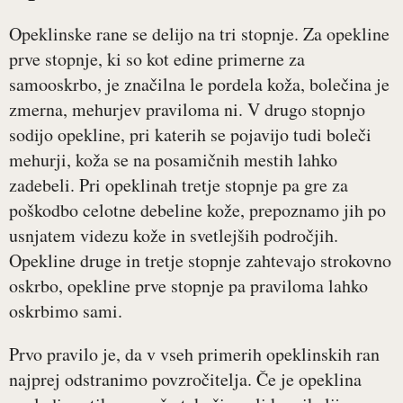
Opeklinske rane se delijo na tri stopnje. Za opekline
prve stopnje, ki so kot edine primerne za
samooskrbo, je značilna le pordela koža, bolečina je
zmerna, mehurjev praviloma ni. V drugo stopnjo
sodijo opekline, pri katerih se pojavijo tudi boleči
mehurji, koža se na posamičnih mestih lahko
zadebeli. Pri opeklinah tretje stopnje pa gre za
poškodbo celotne debeline kože, prepoznamo jih po
usnjatem videzu kože in svetlejših področjih.
Opekline druge in tretje stopnje zahtevajo strokovno
oskrbo, opekline prve stopnje pa praviloma lahko
oskrbimo sami.
Prvo pravilo je, da v vseh primerih opeklinskih ran
najprej odstranimo povzročitelja. Če je opeklina