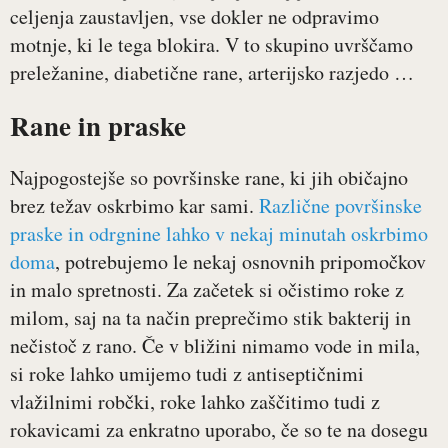
celjenja zaustavljen, vse dokler ne odpravimo
motnje, ki le tega blokira. V to skupino uvrščamo
preležanine, diabetične rane, arterijsko razjedo …
Rane in praske
Najpogostejše so površinske rane, ki jih običajno
brez težav oskrbimo kar sami.
Različne površinske
praske in odrgnine lahko v nekaj minutah oskrbimo
doma
, potrebujemo le nekaj osnovnih pripomočkov
in malo spretnosti. Za začetek si očistimo roke z
milom, saj na ta način preprečimo stik bakterij in
nečistoč z rano. Če v bližini nimamo vode in mila,
si roke lahko umijemo tudi z antiseptičnimi
vlažilnimi robčki, roke lahko zaščitimo tudi z
rokavicami za enkratno uporabo, če so te na dosegu