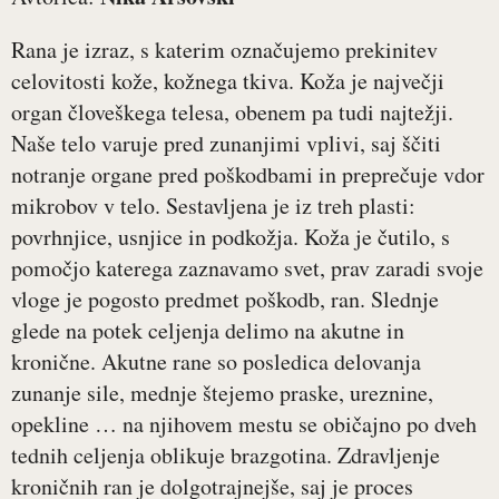
Rana je izraz, s katerim označujemo prekinitev
celovitosti kože, kožnega tkiva. Koža je največji
organ človeškega telesa, obenem pa tudi najtežji.
Naše telo varuje pred zunanjimi vplivi, saj ščiti
notranje organe pred poškodbami in preprečuje vdor
mikrobov v telo. Sestavljena je iz treh plasti:
povrhnjice, usnjice in podkožja. Koža je čutilo, s
pomočjo katerega zaznavamo svet, prav zaradi svoje
vloge je pogosto predmet poškodb, ran. Slednje
glede na potek celjenja delimo na akutne in
kronične. Akutne rane so posledica delovanja
zunanje sile, mednje štejemo praske, ureznine,
opekline … na njihovem mestu se običajno po dveh
tednih celjenja oblikuje brazgotina. Zdravljenje
kroničnih ran je dolgotrajnejše, saj je proces