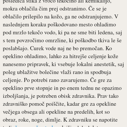
posledica stika z vročo tekočino ali kemikalijo,
mokra oblačila čim prej odstranimo. Če se je
oblačilo prilepilo na kožo, ga ne odstranjujemo. V
naslednjem koraku poškodovano mesto ohladimo
pod mrzlo tekočo vodo, ki pa ne sme biti ledena, saj
s tem povzročimo omrzline, ki poškodbo tkiva le še
poslabšajo. Curek vode naj ne bo premočan. Ko
opeklino ohladimo, lahko za hitrejše celjenje kože
nanesemo pripravek, ki vsebuje lokalni anestetik, saj
poleg ublažitve bolečine vlaži rano in spodbuja
celjenje. Po potrebi rano zavarujemo. Če gre za
opeklino prve stopnje in po enem tednu ne opazimo
izboljšanja, je potreben obisk zdravnika. Prav tako
zdravniško pomoč poiščite, kadar gre za opekline
večjega obsega ali opekline na predelih, kot so
obraz, roke, noge, dimlje. K zdravniku se napotite