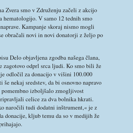
ma Zvera smo v Združenju začeli z akcijo
a hematologijo. V samo 12 tednih smo
e naprave. Kampanje skoraj nismo mogli
 se obračali novi in novi donatorji z željo po
opisu Delo objavljena zgodba našega člana,
 zagotovo odprl srca ljudi. Ko smo bili že
 je odločil za donacijo v višini 100.000
ti še nekaj sredstev, da bi osnovno napravo
o pomembno izboljšalo zmogljivost
ripravljali celice za dva bolnika hkrati.
 naročili tudi dodatni inštrument,« je z
a donacije, kljub temu da so v medijih že
prihajajo.