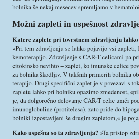
bolnika še nekaj mesecev spremljamo v hematolo
Možni zapleti in uspešnost zdravlj
Katere zaplete pri tovrstnem zdravljenju lahko 
»Pri tem zdravljenju se lahko pojavijo vsi zapleti, 
kemoterapijo. Zdravljenje s CAR-T celicami pa prin
citokinsko nevihto – zaplet, ko imunske celice po
za bolnika škodljiv. V takšnih primerih bolnika 
terapijo. Drugi specifični zaplet je v povezavi s t
zapletu lahko pri bolniku opazimo zmedenost, epile
je, da dolgoročno delovanje CAR-T celic uniči pod
imunoglobuline (protitelesa), zato pride do hipog
bolniki izpostavljeni še drugim zapletom,« je pojas
Kako uspešna so ta zdravljenja?
»Ta pristop zdra