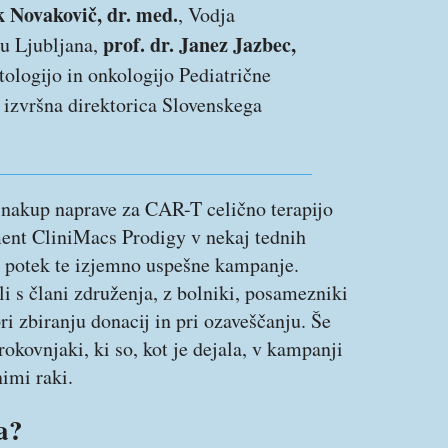
k Novakovič, dr. med.
, Vodja
prof. dr. Janez Jazbec,
u Ljubljana,
tologijo in onkologijo Pediatrične
, izvršna direktorica Slovenskega
 nakup naprave za CAR-T celično terapijo
ment CliniMacs Prodigy v nekaj tednih
la potek te izjemno uspešne kampanje.
li s člani združenja, z bolniki, posamezniki
pri zbiranju donacij in pri ozaveščanju. Še
rokovnjaki, ki so, kot je dejala, v kampanji
nimi raki.
a?