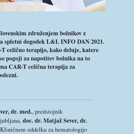
 Slovenskim združenjem bolnikov z
la spletni dogodek L&L INFO DAN 2021.
T celično terapijo, kako deluje, katere
 so pogoji za napotitev bolnika na to
ima CAR-T celična terapija za
olezni.
ver, dr. med.
, predstojnik
doc. dr. Matjaž Sever, dr.
jubljana,
na Kliničnem oddelku za hematologijo