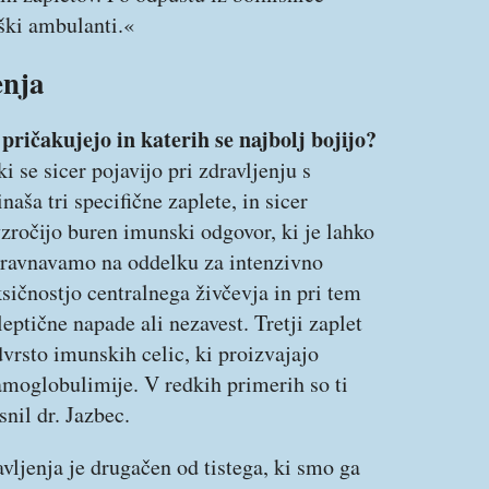
ški ambulanti.«
enja
pričakujejo in katerih se najbolj bojijo?
ki se sicer pojavijo pri zdravljenju s
aša tri specifične zaplete, in sicer
vzročijo buren imunski odgovor, ki je lahko
obravnavamo na oddelku za intenzivno
oksičnostjo centralnega živčevja in pri tem
ptične napade ali nezavest. Tretji zaplet
vrsto imunskih celic, ki proizvajajo
amoglobulimije. V redkih primerih so ti
nil dr. Jazbec.
vljenja je drugačen od tistega, ki smo ga