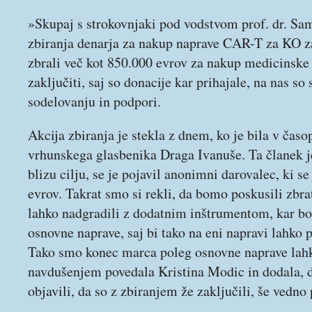
»Skupaj s strokovnjaki pod vodstvom prof. dr. Sa
zbiranja denarja za nakup naprave CAR-T za KO z
zbrali več kot 850.000 evrov za nakup medicinsk
zaključiti, saj so donacije kar prihajale, na nas so
sodelovanju in podpori.
Akcija zbiranja je stekla z dnem, ko je bila v čas
vrhunskega glasbenika Draga Ivanuše. Ta članek je
blizu cilju, se je pojavil anonimni darovalec, ki se
evrov. Takrat smo si rekli, da bomo poskusili zbra
lahko nadgradili z dodatnim inštrumentom, kar b
osnovne naprave, saj bi tako na eni napravi lahko p
Tako smo konec marca poleg osnovne naprave lahko
navdušenjem povedala Kristina Modic in dodala, d
objavili, da so z zbiranjem že zaključili, še vedno 