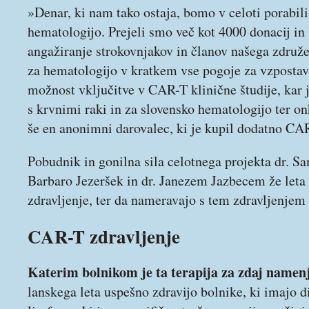
»Denar, ki nam tako ostaja, bomo v celoti porabi
hematologijo. Prejeli smo več kot 4000 donacij i
angažiranje strokovnjakov in članov našega združ
za hematologijo v kratkem vse pogoje za vzpostavi
možnost vključitve v CAR-T klinične študije, kar
s krvnimi raki in za slovensko hematologijo ter on
še en anonimni darovalec, ki je kupil dodatno CA
Pobudnik in gonilna sila celotnega projekta dr. Sam
Barbaro Jezeršek in dr. Janezem Jazbecem že let
zdravljenje, ter da nameravajo s tem zdravljenjem z
CAR-T zdravljenje
Katerim bolnikom je ta terapija za zdaj namen
lanskega leta uspešno zdravijo bolnike, ki imajo d