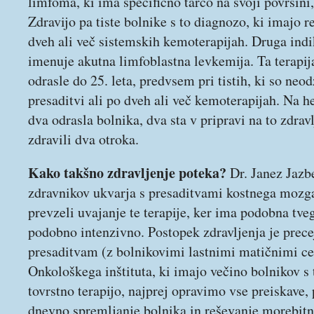
limfoma, ki ima specifično tarčo na svoji površini
Zdravijo pa tiste bolnike s to diagnozo, ki imajo 
dveh ali več sistemskih kemoterapijah. Druga indik
imenuje akutna limfoblastna levkemija. Ta terapija
odrasle do 25. leta, predvsem pri tistih, ki so neo
presaditvi ali po dveh ali več kemoterapijah. Na 
dva odrasla bolnika, dva sta v pripravi na to zdravl
zdravili dva otroka.
Kako takšno zdravljenje poteka?
Dr. Janez Jazb
zdravnikov ukvarja s presaditvami kostnega mozga
prevzeli uvajanje te terapije, ker ima podobna tveg
podobno intenzivno. Postopek zdravljenja je prec
presaditvam (z bolnikovimi lastnimi matičnimi ce
Onkološkega inštituta, ki imajo večino bolnikov s t
tovrstno terapijo, najprej opravimo vse preiskave,
dnevno spremljanje bolnika in reševanje morebitni