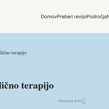
Domov
Preberi revijo
Področja
N
lično terapijo
ično terapijo
Čas branja: 8 min