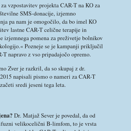
li za vzpostavitev projekta CAR-T na KO za
n številne SMS-donacije, izjemno
enja pa nam je omogočilo, da bo imel KO
tev lastne CAR-T celične terapije in
 je izjemnega pomena za preživetje bolnikov
kologijo.« Pozneje se je kampanji priključil
R-T napravo z vso pripadajočo opremo.
o Zver je razkril, da so skupaj z dr.
a 2015 napisali pismo o nameri za CAR-T
ačeti sredi jeseni tega leta.
jena?
Dr. Matjaž Sever je povedal, da od
ifuzni velikocelični B-limfom, to je vrsta