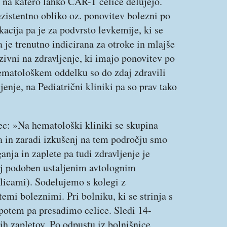
, na katero lahko CAR-T celice delujejo.
rezistentno obliko oz. ponovitev bolezni po
acija pa je za podvrsto levkemije, ki se
 je trenutno indicirana za otroke in mlajše
dzivni na zdravljenje, ki imajo ponovitev po
hematološkem oddelku so do zdaj zdravili
jenje, na Pediatrični kliniki pa so prav tako
ec: »Na hematološki kliniki se skupina
 in zaradi izkušenj na tem področju smo
anja in zaplete pa tudi zdravljenje je
ej podoben ustaljenim avtolognim
licami). Sodelujemo s kolegi z
emi boleznimi. Pri bolniku, ki se strinja s
 potem pa presadimo celice. Sledi 14-
h zapletov. Po odpustu iz bolnišnice