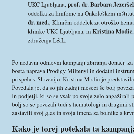
prof. dr. Barbara Jezerše
UKC Ljubljana,
oddelka za limfome na Onkološkem inštitut
dr. med.
, Klinični oddelek za otroško hema
Kristina Modic
klinike UKC Ljubljana, in
združenja L&L.
Po nedavni odmevni kampanji zbiranja donacij za
bosta naprava Prodigy Miltenyi in dodatni instru
prispela v Slovenijo. Kristina Modic je predstavi
Povedala je, da so jih zadnji meseci še bolj poveza
in podjetji, ki so se vsak po svoje zelo angažirali 
bolj so se povezali tudi s hematologi in drugimi st
zastavili svoj glas in svoja imena za bolnike s krv
Kako je torej potekala ta kampanj