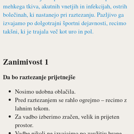
mehkega tkiva, akutnih vnetjih in infekcijah, ostrih
bolečinah, ki nastanejo pri raztezanju. Pazljivo ga
izvajamo po dolgotrajni športni dejavnosti, recimo
takšni, ki je trajala več kot uro in pol.
Zanimivost 1
Da bo raztezanje prijetnejše
Nosimo udobna oblačila.
Pred raztezanjem se rahlo ogrejmo – recimo z
lahnim tekom.
Za vadbo izberimo zračen, velik in prijeten
prostor.
Vadbe nikoli ne izvajajmo po zaužitju hrane.