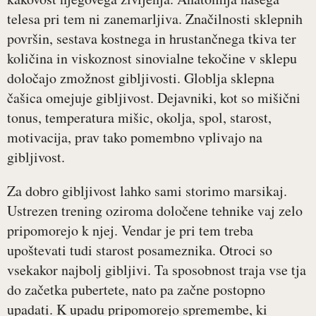
telesa pri tem ni zanemarljiva. Značilnosti sklepnih
površin, sestava kostnega in hrustančnega tkiva ter
količina in viskoznost sinovialne tekočine v sklepu
določajo zmožnost gibljivosti. Globlja sklepna
čašica omejuje gibljivost. Dejavniki, kot so mišični
tonus, temperatura mišic, okolja, spol, starost,
motivacija, prav tako pomembno vplivajo na
gibljivost.
Za dobro gibljivost lahko sami storimo marsikaj.
Ustrezen trening oziroma določene tehnike vaj zelo
pripomorejo k njej. Vendar je pri tem treba
upoštevati tudi starost posameznika. Otroci so
vsekakor najbolj gibljivi. Ta sposobnost traja vse tja
do začetka pubertete, nato pa začne postopno
upadati. K upadu pripomorejo spremembe, ki