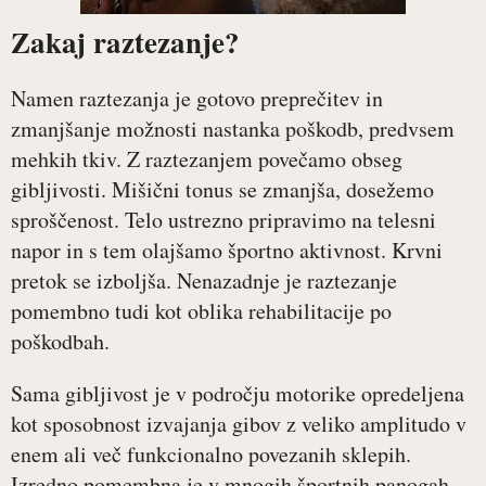
Zakaj raztezanje?
Namen raztezanja je gotovo preprečitev in
zmanjšanje možnosti nastanka poškodb, predvsem
mehkih tkiv. Z raztezanjem povečamo obseg
gibljivosti. Mišični tonus se zmanjša, dosežemo
sproščenost. Telo ustrezno pripravimo na telesni
napor in s tem olajšamo športno aktivnost. Krvni
pretok se izboljša. Nenazadnje je raztezanje
pomembno tudi kot oblika rehabilitacije po
poškodbah.
Sama gibljivost je v področju motorike opredeljena
kot sposobnost izvajanja gibov z veliko amplitudo v
enem ali več funkcionalno povezanih sklepih.
Izredno pomembna je v mnogih športnih panogah,