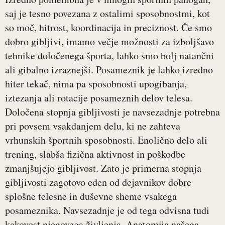
saj je tesno povezana z ostalimi sposobnostmi, kot
so moč, hitrost, koordinacija in preciznost. Če smo
dobro gibljivi, imamo večje možnosti za izboljšavo
tehnike določenega športa, lahko smo bolj natančni
ali gibalno izraznejši. Posameznik je lahko izredno
hiter tekač, nima pa sposobnosti upogibanja,
iztezanja ali rotacije posameznih delov telesa.
Določena stopnja gibljivosti je navsezadnje potrebna
pri povsem vsakdanjem delu, ki ne zahteva
vrhunskih športnih sposobnosti. Enolično delo ali
trening, slabša fizična aktivnost in poškodbe
zmanjšujejo gibljivost. Zato je primerna stopnja
gibljivosti zagotovo eden od dejavnikov dobre
splošne telesne in duševne sheme vsakega
posameznika. Navsezadnje je od tega odvisna tudi
kakovost njegovega življenja. Anatomija našega