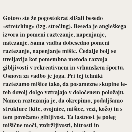
Gotovo ste že pogostokrat slišali besedo
«stretching« (izg. strečing). Beseda je angleškega
izvora in pomeni raztezanje, napenjanje,
natezanje. Sama vadba dobesedno pomeni
raztezanje, napenjanje mišic. Čedalje bolj se
uveljavlja kot pomembna metoda razvoja
gibljivosti v rekreativnem in vrhunskem športu.
Osnova za vadbo je joga. Pri tej tehniki
raztezamo mišice tako, da posamezne skupine le-
teh dovolj dolgo vztrajajo v določenem položaju.
Namen raztezanja je, da okrepimo, podaljšamo
strukture (kite, ovojnice, mišice, vezi, kožo) in s
tem povečamo gibljivost. Ta lastnost je poleg
mišične moči, vzdržljivosti, hitrosti in