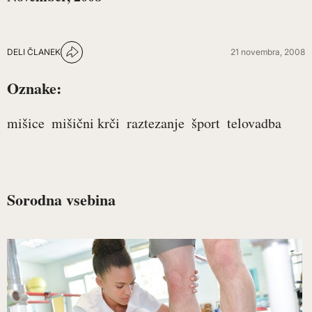
DELI ČLANEK
21 novembra, 2008
Oznake:
mišice
mišični krči
raztezanje
šport
telovadba
Sorodna vsebina