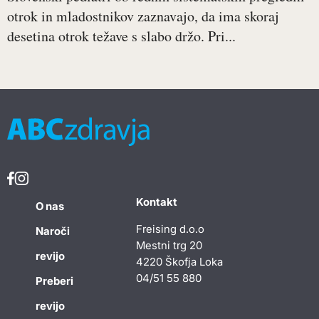
otrok in mladostnikov zaznavajo, da ima skoraj
desetina otrok težave s slabo držo. Pri...
Kontakt
O nas
Freising d.o.o
Naroči
Mestni trg 20
revijo
4220 Škofja Loka
04/51 55 880
Preberi
revijo