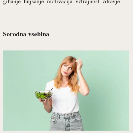
gibanje
hujšanje
motivacija
vztrajnost
zdravje
Sorodna vsebina