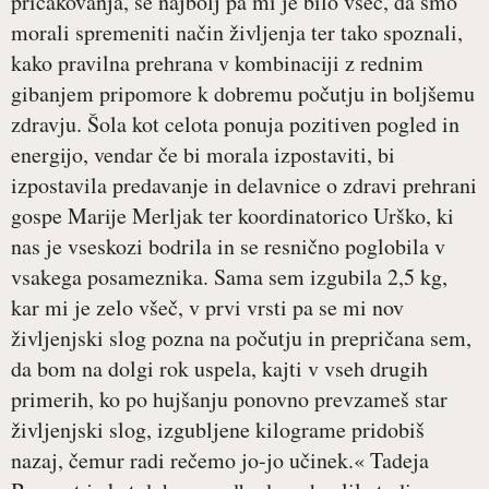
pričakovanja, še najbolj pa mi je bilo všeč, da smo
morali spremeniti način življenja ter tako spoznali,
kako pravilna prehrana v kombinaciji z rednim
gibanjem pripomore k dobremu počutju in boljšemu
zdravju. Šola kot celota ponuja pozitiven pogled in
energijo, vendar če bi morala izpostaviti, bi
izpostavila predavanje in delavnice o zdravi prehrani
gospe Marije Merljak ter koordinatorico Urško, ki
nas je vseskozi bodrila in se resnično poglobila v
vsakega posameznika. Sama sem izgubila 2,5 kg,
kar mi je zelo všeč, v prvi vrsti pa se mi nov
življenjski slog pozna na počutju in prepričana sem,
da bom na dolgi rok uspela, kajti v vseh drugih
primerih, ko po hujšanju ponovno prevzameš star
življenjski slog, izgubljene kilograme pridobiš
nazaj, čemur radi rečemo jo-jo učinek.« Tadeja