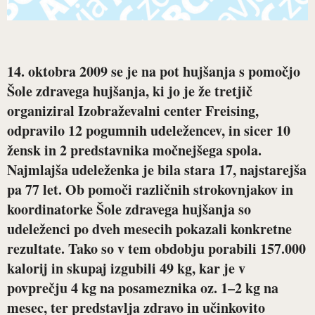
14. oktobra 2009 se je na pot hujšanja s pomočjo
Šole zdravega hujšanja, ki jo je že tretjič
organiziral Izobraževalni center Freising,
odpravilo 12 pogumnih udeležencev, in sicer 10
žensk in 2 predstavnika močnejšega spola.
Najmlajša udeleženka je bila stara 17, najstarejša
pa 77 let. Ob pomoči različnih strokovnjakov in
koordinatorke Šole zdravega hujšanja so
udeleženci po dveh mesecih pokazali konkretne
rezultate. Tako so v tem obdobju porabili 157.000
kalorij in skupaj izgubili 49 kg, kar je v
povprečju 4 kg na posameznika oz. 1–2 kg na
mesec, ter predstavlja zdravo in učinkovito