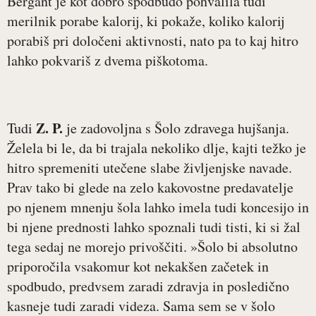
Bergant je kot dobro spodbudo pohvalila tudi
merilnik porabe kalorij, ki pokaže, koliko kalorij
porabiš pri določeni aktivnosti, nato pa to kaj hitro
lahko pokvariš z dvema piškotoma.
Z. P.
Tudi
je zadovoljna s Šolo zdravega hujšanja.
Želela bi le, da bi trajala nekoliko dlje, kajti težko je
hitro spremeniti utečene slabe življenjske navade.
Prav tako bi glede na zelo kakovostne predavatelje
po njenem mnenju šola lahko imela tudi koncesijo in
bi njene prednosti lahko spoznali tudi tisti, ki si žal
tega sedaj ne morejo privoščiti. »Šolo bi absolutno
priporočila vsakomur kot nekakšen začetek in
spodbudo, predvsem zaradi zdravja in posledično
kasneje tudi zaradi videza. Sama sem se v šolo