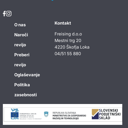
Kontakt
O nas
Freising d.o.o
Naroči
Mestni trg 20
revijo
4220 Škofja Loka
04/51 55 880
Preberi
revijo
Oglaševanje
Politika
zasebnosti