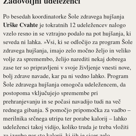
Zadovoljni udeleženci
Po besedah koordinatorke Šole zdravega hujšanja
Urške Cvahte
je tokratnih 12 udeležencev nalogo
vzelo resno in se vztrajno podalo na pot hujšanja, ki
seveda ni lahka. »Vsi, ki se odločijo za program Šole
zdravega hujšanja, imajo zelo močno željo in veliko
volje za spremembo, želijo narediti nekaj dobrega
zase ter so pripravljeni v svoje življenje vnesti nove,
bolj zdrave navade, kar pa ni vedno lahko. Program
Šole zdravega hujšanja omogoča udeležencem, da
postopoma vključujejo spremembe pri
prehranjevanju in se počasi navadijo tudi na več
rednega gibanja. S pomočjo pripomočka za vadbo –
merilnika srčnega utripa ter porabe kalorij – lahko
udeleženci takoj vidijo, koliko truda je treba vložiti
za izgubo par sto kalorij, ki jih je sicer zelo