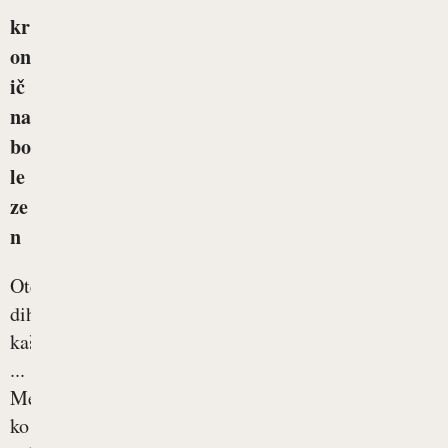
kr
on
ič
na
bo
le
ze
n
Oteženo
dihanje,
kašljanje
...
Medtem
ko