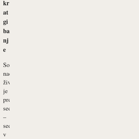
kr
at
gi
ba
nj
e
Sodobni
način
življenja
je
pretežno
sedeč
–
sedimo
v