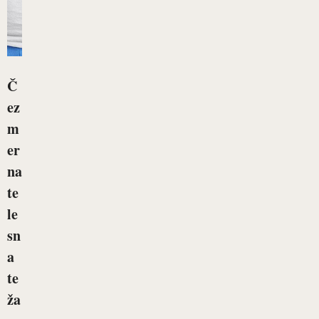
Č
ez
m
er
na
te
le
sn
a
te
ža