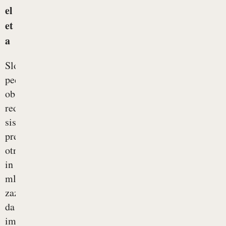
el
et
a
Slovenski
pediatri
ob
rednih
sistematskih
pregledih
otrok
in
mladostnikov
zaznavajo,
da
ima