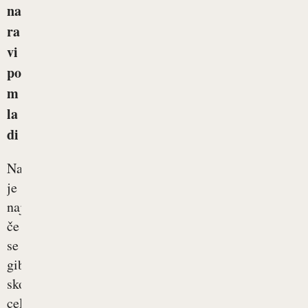
na
ra
vi
po
m
la
di
Najbrž
je
najbolje,
če
se
gibamo
skozi
celo