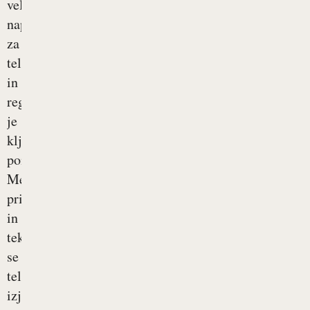
velik
napor
za
telo
in
regeneracija
je
ključnega
pomena.
Med
pripravami
in
tekmovanjem
se
telo
izjemno...