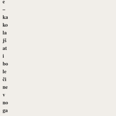
e
–
ka
ko
la
jš
at
i
bo
le
či
ne
v
no
ga