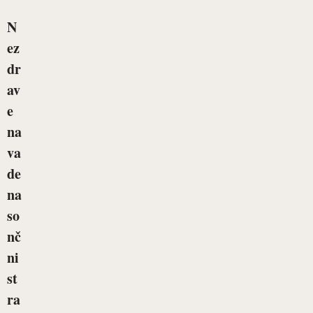
N
ez
dr
av
e
na
va
de
na
so
nč
ni
st
ra