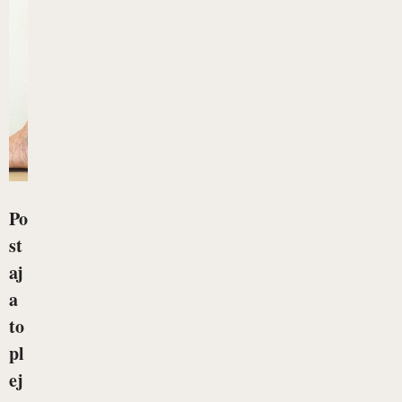
Po
st
aj
a
to
pl
ej