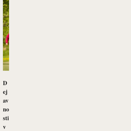
D
ej
av
no
sti
v