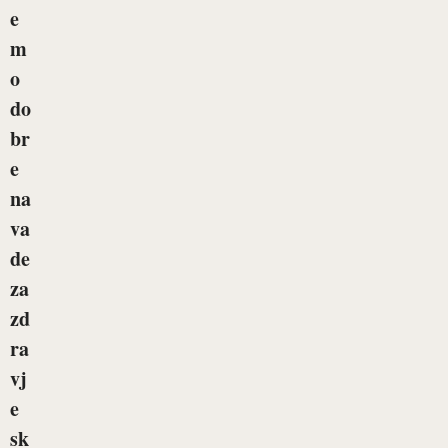
e
m
o
do
br
e
na
va
de
za
zd
ra
vj
e
sk