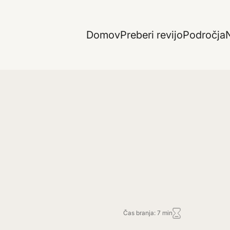
Domov
Preberi revijo
Področja
N
Čas branja: 7 min