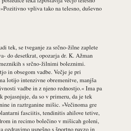
posledice teka izpostavlja večjo telesno
 »Pozitivno vpliva tako na telesno, duševno
i tek, se tveganje za srčno-žilne zaplete
va- do desetkrat, opozarja dr. K. Ažman
ameznikih s srčno-žilnimi boleznimi.
tjo in obsegom vadbe. Večje je pri
ma lotijo intenzivne obremenitve, manjša
vnosti vadbe in z njeno rednostjo.« Ima pa
k pojasnjuje, da so v primeru, da je tek
nine in raztrganine mišic. »Večinoma gre
arni fasciitis, tendinitis ahilove tetive,
ndrom in recimo bolečino v mišicah goleni,
ga ozdravimo uspešno s športno pavzo in