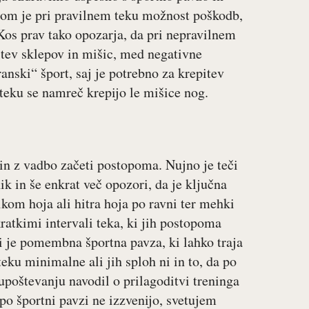
etom je pri pravilnem teku možnost poškodb,
 Kos prav tako opozarja, da pri nepravilnem
itev sklepov in mišic, med negativne
ranski“ šport, saj je potrebno za krepitev
 teku se namreč krepijo le mišice nog.
 in z vadbo začeti postopoma. Nujno je teči
ik in še enkrat več opozori, da je ključna
ikom hoja ali hitra hoja po ravni ter mehki
kratkimi intervali teka, ki jih postopoma
bi je pomembna športna pavza, ki lahko traja
eku minimalne ali jih sploh ni in to, da po
upoštevanju navodil o prilagoditvi treninga
po športni pavzi ne izzvenijo, svetujem