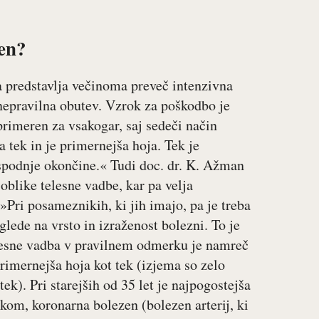
en?
 predstavlja večinoma preveč intenzivna
 nepravilna obutev. Vzrok za poškodbo je
primeren za vsakogar, saj sedeči način
a tek in je primernejša hoja. Tek je
spodnje okončine.« Tudi doc. dr. K. Ažman
oblike telesne vadbe, kar pa velja
»Pri posameznikih, ki jih imajo, pa je treba
glede na vrsto in izraženost bolezni. To je
elesne vadba v pravilnem odmerku je namreč
primernejša hoja kot tek (izjema so zelo
ek). Pri starejših od 35 let je najpogostejša
kom, koronarna bolezen (bolezen arterij, ki