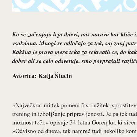
Ko se začenjajo lepi dnevi, nas narava kar kliče 
vsakdana. Mnogi se odločajo za tek, saj zanj potr
Kakšna je prava mera teka za rekreativce, do kak
dober ali se celo odsvetuje, smo povprašali razli
Avtorica: Katja Štucin
»Največkrat mi tek pomeni čisti užitek, sprostitev
trening in izboljšanje pripravljenosti. Je pa tek tu
možnost teči,« opisuje 34-letna Gorenjka, ki sice
»Odvisno od dneva, tek namreč tudi nekoliko kom