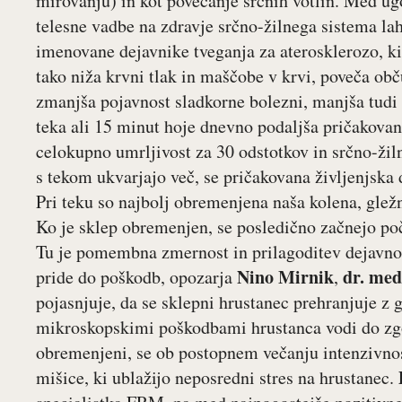
mirovanju) in kot povečanje srčnih votlin. Med ug
telesne vadbe na zdravje srčno-žilnega sistema la
imenovane dejavnike tveganja za aterosklerozo, ki
tako niža krvni tlak in maščobe v krvi, poveča obču
zmanjša pojavnost sladkorne bolezni, manjša tudi 
teka ali 15 minut hoje dnevno podaljša pričakovano
celokupno umrljivost za 30 odstotkov in srčno-žiln
s tekom ukvarjajo več, se pričakovana življenjska
Pri teku so najbolj obremenjena naša kolena, gležnj
Ko je sklep obremenjen, se posledično začnejo poča
Tu je pomembna zmernost in prilagoditev dejavnost
Nino Mirnik
dr. med
pride do poškodb, opozarja
,
pojasnjuje, da se sklepni hrustanec prehranjuje z
mikroskopskimi poškodbami hrustanca vodi do zgo
obremenjeni, se ob postopnem večanju intenzivnos
mišice, ki ublažijo neposredni stres na hrustanec.