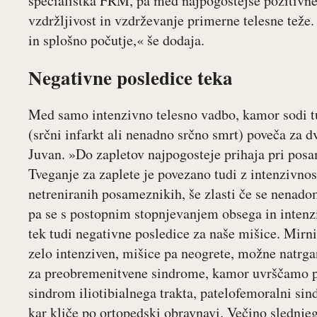
specialistka FRM, pa med najpogostejše pozitivne 
vzdržljivost in vzdrževanje primerne telesne teže.
in splošno počutje,« še dodaja.
Negativne posledice teka
Med samo intenzivno telesno vadbo, kamor sodi tud
(srčni infarkt ali nenadno srčno smrt) poveča za d
Juvan. »Do zapletov najpogosteje prihaja pri pos
Tveganje za zaplete je povezano tudi z intenzivnos
netreniranih posameznikih, še zlasti če se nenado
pa se s postopnim stopnjevanjem obsega in intenzi
tek tudi negativne posledice za naše mišice. Mirni
zelo intenziven, mišice pa neogrete, možne natrga
za preobremenitvene sindrome, kamor uvrščamo plant
sindrom iliotibialnega trakta, patelofemoralni si
kar kliče po ortopedski obravnavi. Večino slednje