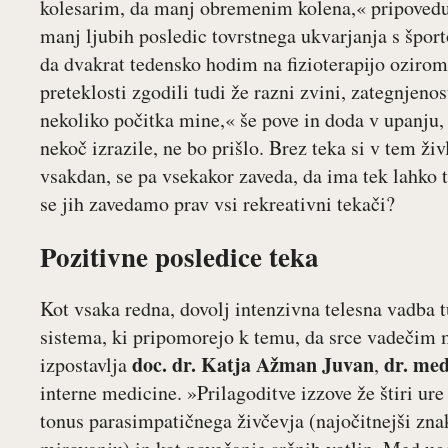
kolesarim, da manj obremenim kolena,« pripoveduj
manj ljubih posledic tovrstnega ukvarjanja s špor
da dvakrat tedensko hodim na fizioterapijo ozirom
preteklosti zgodili tudi že razni zvini, zategnjeno
nekoliko počitka mine,« še pove in doda v upanju, 
nekoč izrazile, ne bo prišlo. Brez teka si v tem ži
vsakdan, se pa vsekakor zaveda, da ima tek lahko 
se jih zavedamo prav vsi rekreativni tekači?
Pozitivne posledice teka
Kot vsaka redna, dovolj intenzivna telesna vadba t
sistema, ki pripomorejo k temu, da srce vadečim m
doc. dr.
Katja Ažman Juvan
dr. med
izpostavlja
,
interne medicine. »Prilagoditve izzove že štiri ur
tonus parasimpatičnega živčevja (najočitnejši zna