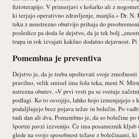
fizioterapijo. V primerjavi s košarko ali z nogom
ki terjajo operativno zdravljenje, manjša.« Dr. N.
teku z neustrezno obutvijo prihaja do preobremen
posledice pa doda še dejstvo, da je tek bolj „enost
trupa in rok izvajati kakšno dodatno dejavnost. Pi
Pomembna je preventiva
Dejstvo je, da je treba upoštevati svoje zmožnosti
pravilno, velik smisel ima šola teka, meni N. Mirn
ustrezna obutev. »V prvi vrsti pa se svetuje začetn
podlagi. Ko to osvojijo, lahko hojo izmenjujejo s 
podaljšujejo brez pojava težav in bolečin. Po vad
tudi dan ali dva. Pomembno je, da so bolečine po t
športni pavzi izzvenijo. Če ima posameznik kljub 
glede na svojo sposobnost težave z bolečinami, ki 