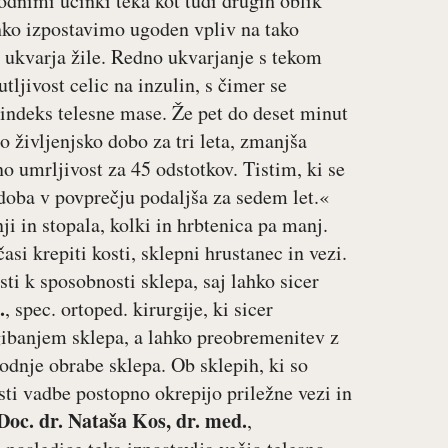
odnimi učinki teka kot tudi drugih oblik
hko izpostavimo ugoden vpliv na tako
 ukvarja žile. Redno ukvarjanje s tekom
tljivost celic na inzulin, s čimer se
indeks telesne mase. Že pet do deset minut
 življenjsko dobo za tri leta, zmanjša
o umrljivost za 45 odstotkov. Tistim, ki se
 doba v povprečju podaljša za sedem let.«
i in stopala, kolki in hrbtenica pa manj.
si krepiti kosti, sklepni hrustanec in vezi.
i k sposobnosti sklepa, saj lahko sicer
.
, spec. ortoped. kirurgije, ki sicer
 gibanjem sklepa, a lahko preobremenitev z
dnje obrabe sklepa. Ob sklepih, ki so
ti vadbe postopno okrepijo priležne vezi in
Doc. dr. Nataša Kos, dr. med.
,