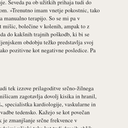
e. Seveda pa ob užitkih prihaja tudi do
tom. »Trenutno imam vnetje pokostnic, tako
a manualno terapijo. So se mi pa v
st mišic, bolečine v kolenih, ampak to z
da do kakšnih trajnih poškodb, ki bi se
vljenjskem obdobju težko predstavlja svoj
tako pozitivne kot negativne posledice. Pa
udi tek izzove prilagoditve srčno-žilnega
išicam zagotavlja dovolj kisika in hranil,
.
, specialistka kardiologije, vaskularne in
e vadbe tedensko. Kažejo se kot povečan
k je zmanjšanje srčne frekvence v