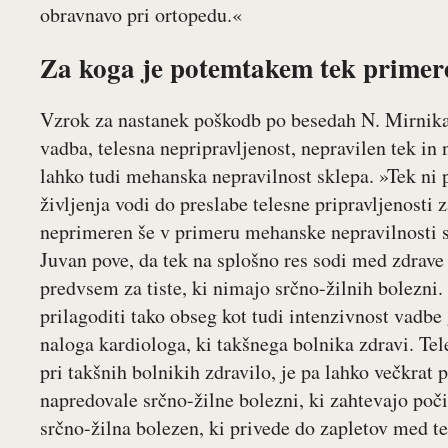
obravnavo pri ortopedu.«
Za koga je potemtakem tek primer
Vzrok za nastanek poškodb po besedah N. Mirnika
vadba, telesna nepripravljenost, nepravilen tek in
lahko tudi mehanska nepravilnost sklepa. »Tek ni 
življenja vodi do preslabe telesne pripravljenosti z
neprimeren še v primeru mehanske nepravilnosti 
Juvan pove, da tek na splošno res sodi med zdrave 
predvsem za tiste, ki nimajo srčno-žilnih bolezni. 
prilagoditi tako obseg kot tudi intenzivnost vadbe 
naloga kardiologa, ki takšnega bolnika zdravi. T
pri takšnih bolnikih zdravilo, je pa lahko večkrat 
napredovale srčno-žilne bolezni, ki zahtevajo počit
srčno-žilna bolezen, ki privede do zapletov med te