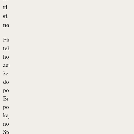
ri
st
no
Fitnes,
tek,
hojo,
aerobiko
že
dobro
poznamo.
Bi
poskusili
kaj
novega?
Ste