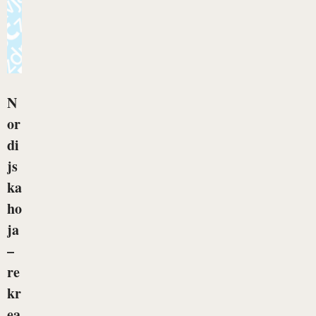
N
or
di
js
ka
ho
ja
–
re
kr
ea