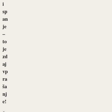
i
sp
an
je
–
to
je
zd
aj
vp
ra
ša
nj
e!