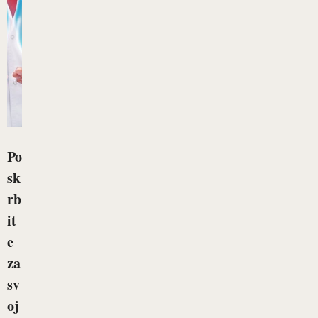
Po
sk
rb
it
e
za
sv
oj