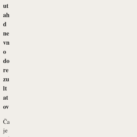
ut
ah
d
ne
vn
o
do
re
zu
lt
at
ov
Čas
je