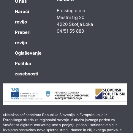
O nas
Freising d.o.o
Naroči
Mestni trg 20
revijo
4220 Škofja Loka
04/51 55 880
Preberi
revijo
Oglaševanje
Politika
zasebnosti
»Naložbo sofinancirata Republika Slovenija in Evropska unija iz
Evropskega sklada za regionalni razvoj«. V okviru javnega poziva za
Vavčer za digitalni marketing smo v podjetju pridobili sofinanciranje in
izvajamo postavitev nove spletne strani. Namen in cilj javnega poziva je