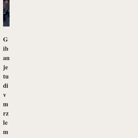
G
ib
an
je
tu
di
v
m
rz
le
m