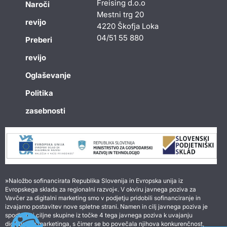
Freising d.o.o
Naroči
Mestni trg 20
revijo
4220 Škofja Loka
04/51 55 880
Preberi
revijo
Oglaševanje
Politika
zasebnosti
»Naložbo sofinancirata Republika Slovenija in Evropska unija iz
Evropskega sklada za regionalni razvoj«. V okviru javnega poziva za
Vavčer za digitalni marketing smo v podjetju pridobili sofinanciranje in
izvajamo postavitev nove spletne strani. Namen in cilj javnega poziva je
spodbuditi ciljne skupine iz točke 4 tega javnega poziva k uvajanju
digitalnega marketinga, s čimer se bo povečala njihova konkurenčnost,