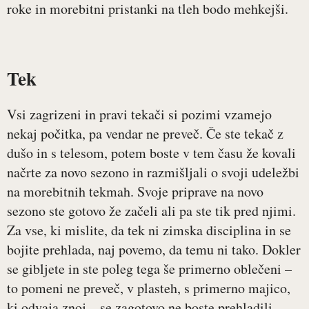
roke in morebitni pristanki na tleh bodo mehkejši.
Tek
Vsi zagrizeni in pravi tekači si pozimi vzamejo
nekaj počitka, pa vendar ne preveč. Če ste tekač z
dušo in s telesom, potem boste v tem času že kovali
načrte za novo sezono in razmišljali o svoji udeležbi
na morebitnih tekmah. Svoje priprave na novo
sezono ste gotovo že začeli ali pa ste tik pred njimi.
Za vse, ki mislite, da tek ni zimska disciplina in se
bojite prehlada, naj povemo, da temu ni tako. Dokler
se gibljete in ste poleg tega še primerno oblečeni –
to pomeni ne preveč, v plasteh, s primerno majico,
ki odvaja znoj – se zagotovo ne boste prehladili.