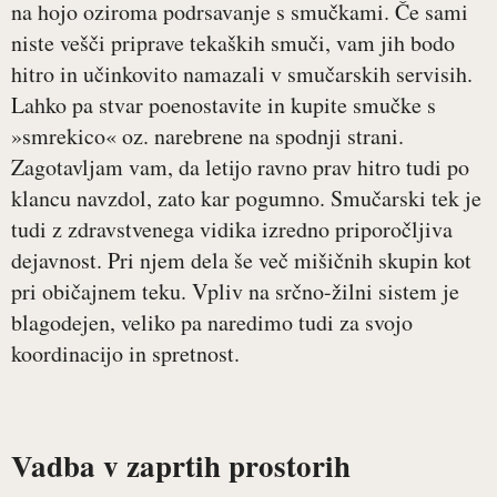
na hojo oziroma podrsavanje s smučkami. Če sami
niste vešči priprave tekaških smuči, vam jih bodo
hitro in učinkovito namazali v smučarskih servisih.
Lahko pa stvar poenostavite in kupite smučke s
»smrekico« oz. narebrene na spodnji strani.
Zagotavljam vam, da letijo ravno prav hitro tudi po
klancu navzdol, zato kar pogumno. Smučarski tek je
tudi z zdravstvenega vidika izredno priporočljiva
dejavnost. Pri njem dela še več mišičnih skupin kot
pri običajnem teku. Vpliv na srčno-žilni sistem je
blagodejen, veliko pa naredimo tudi za svojo
koordinacijo in spretnost.
Vadba v zaprtih prostorih