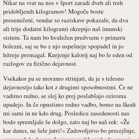
Nikar na vrat na nos v šport zaradi dveh ali treh
pridobljenih kilogramov! Mogoče boste
presenečeni, vendar so raziskave pokazale, da dva
ali trije dodatni kilogrami okrepijo naš imunski
sistem. Ta nam bo hvaležen predvsem v primeru
bolezni, saj se bo z njo uspešneje spopadel in jo
hitreje premagal. Kurjenje kalorij naj bo le eden od
razlogov za fizično dejavnost.
Vsekakor pa se moramo strinjati, da je s telesno
dejavnostjo tako kot z drugimi sposobnostmi. Če ne
vadimo redno, se slej ko prej poslabšajo oziroma
upadejo. In če opustimo redno vadbo, bomo na škodi
mi sami in ne kdo drug. Posledice zasedenosti nas
bodo spremljale še dolgo, zato naj bo naš rek: »Že
kar danes, ne šele jutri!« Zadovoljstvo bo precejšnje,