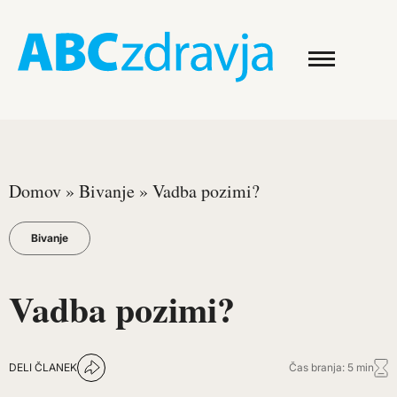
Domov
»
Bivanje
»
Vadba pozimi?
Bivanje
Vadba pozimi?
DELI ČLANEK
Čas branja: 5 min