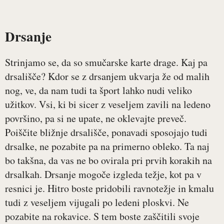
Drsanje
Strinjamo se, da so smučarske karte drage. Kaj pa
drsališče? Kdor se z drsanjem ukvarja že od malih
nog, ve, da nam tudi ta šport lahko nudi veliko
užitkov. Vsi, ki bi sicer z veseljem zavili na ledeno
površino, pa si ne upate, ne oklevajte preveč.
Poiščite bližnje drsališče, ponavadi sposojajo tudi
drsalke, ne pozabite pa na primerno obleko. Ta naj
bo takšna, da vas ne bo ovirala pri prvih korakih na
drsalkah. Drsanje mogoče izgleda težje, kot pa v
resnici je. Hitro boste pridobili ravnotežje in kmalu
tudi z veseljem vijugali po ledeni ploskvi. Ne
pozabite na rokavice. S tem boste zaščitili svoje