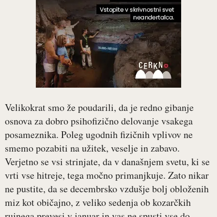
Velikokrat smo že poudarili, da je redno gibanje
osnova za dobro psihofizično delovanje vsakega
posameznika. Poleg ugodnih fizičnih vplivov ne
smemo pozabiti na užitek, veselje in zabavo.
Verjetno se vsi strinjate, da v današnjem svetu, ki se
vrti vse hitreje, tega močno primanjkuje. Zato nikar
ne pustite, da se decembrsko vzdušje bolj obloženih
miz kot običajno, z veliko sedenja ob kozarčkih
rujnega prevesi v januar in vas ne spusti vse do