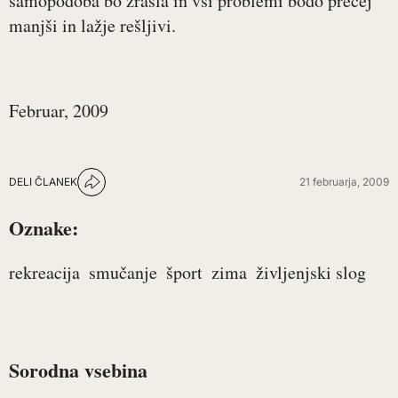
samopodoba bo zrasla in vsi problemi bodo precej
manjši in lažje rešljivi.
Februar, 2009
DELI ČLANEK
21 februarja, 2009
Oznake:
rekreacija
smučanje
šport
zima
življenjski slog
Sorodna vsebina