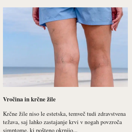
Vročina in krčne žile
Krčne žile niso le estetska, temveč tudi zdravstvena
težava, saj lahko zastajanje krvi v nogah povzroča
simptome, ki pošteno okrnijo...