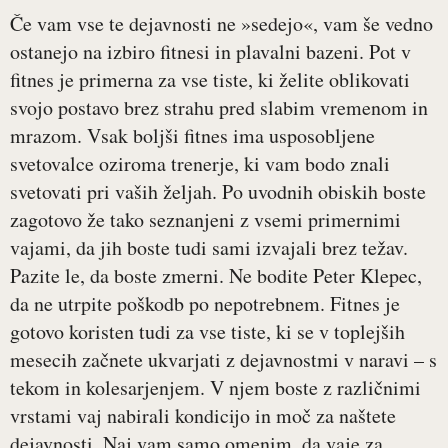
Če vam vse te dejavnosti ne »sedejo«, vam še vedno
ostanejo na izbiro fitnesi in plavalni bazeni. Pot v
fitnes je primerna za vse tiste, ki želite oblikovati
svojo postavo brez strahu pred slabim vremenom in
mrazom. Vsak boljši fitnes ima usposobljene
svetovalce oziroma trenerje, ki vam bodo znali
svetovati pri vaših željah. Po uvodnih obiskih boste
zagotovo že tako seznanjeni z vsemi primernimi
vajami, da jih boste tudi sami izvajali brez težav.
Pazite le, da boste zmerni. Ne bodite Peter Klepec,
da ne utrpite poškodb po nepotrebnem. Fitnes je
gotovo koristen tudi za vse tiste, ki se v toplejših
mesecih začnete ukvarjati z dejavnostmi v naravi – s
tekom in kolesarjenjem. V njem boste z različnimi
vrstami vaj nabirali kondicijo in moč za naštete
dejavnosti. Naj vam samo omenim, da vaje za