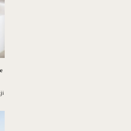
je
ji