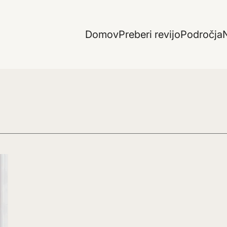
Domov
Preberi revijo
Področja
N