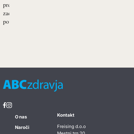
prehranjevanju
zadosten
poudarek....
Kontakt
O nas
Freising d.o.o
Naroči
Mestni trg 20