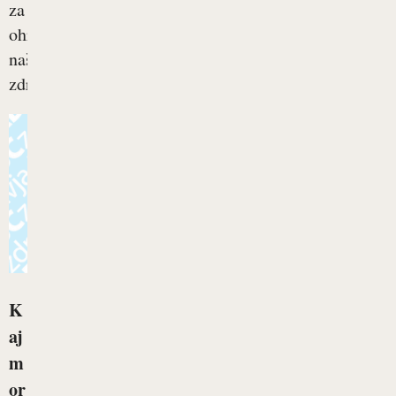
za
ohranjanje
našega
zdravja....
K
aj
m
or