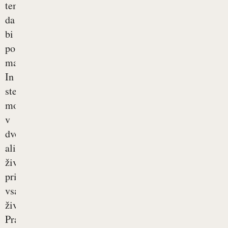
tem,
da
bi
postali
mamica?
In
ste
mogoče
v
dvomih,
ali
živite
primerno
vsakdanje
življenje?
Prav