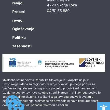
revijo
4220 Škofja Loka
04/51 55 880
Preberi
revijo
Oglaševanje
Politika
zasebnosti
»Naložbo sofinancirata Republika Slovenija in Evropska unija iz
Evropskega sklada za regionalni razvoj«. V okviru javnega poziva za
Vavčer za digitalni marketing smo v podjetju pridobili sofinanciranje in
izvajamo postavitev nove spletne strani. Namen in cilj javnega poziva je
spodbuditi ciljne skupine iz točke 4 tega javnega poziva k uvajanju
digitalnega marketinga, s čimer se bo povečala njihova konkurenčnost,
Open 
dodana vrednost oz. prihodki.(www.eu-skladi.si)