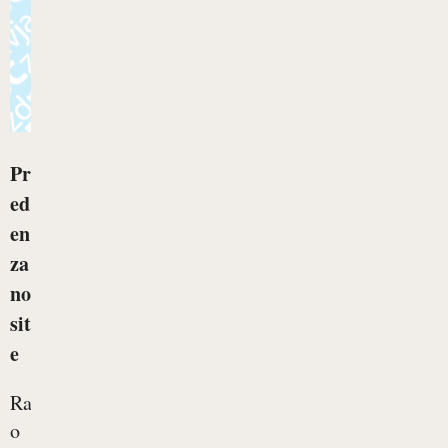
Pr
ed
en
za
no
sit
e
Razmišljate
o