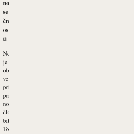
no
se
čn
os
ti
Nosečnost
je
obdobje
veselega
pričakovanja
prihoda
novega
človeškega
bitja.
To