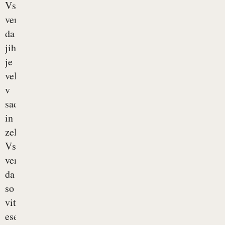
Vsi
vemo,
da
jih
je
veliko
v
sadju
in
zelenjavi.
Vsi
vemo,
da
so
vitamini
esencialni