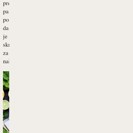
prepogosto
pa
pozabimo,
da
je
skrb
za
naše...