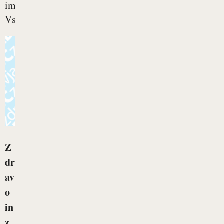
imate.
Vse...
Z
dr
av
o
in
z