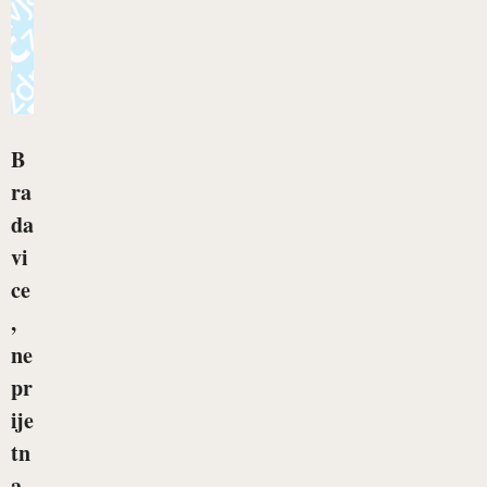
B
ra
da
vi
ce
,
ne
pr
ije
tn
a,