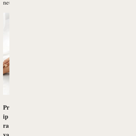
neustrezna...
Pr
ip
ra
va