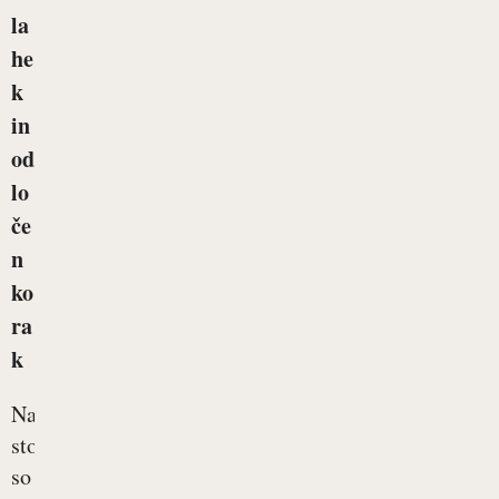
la
he
k
in
od
lo
če
n
ko
ra
k
Naša
stopala
so