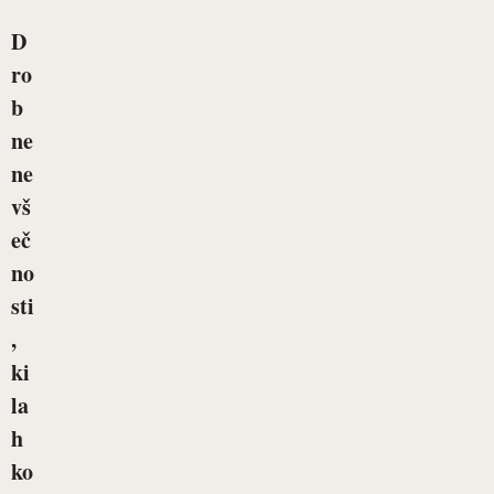
D
ro
b
ne
ne
vš
eč
no
sti
,
ki
la
h
ko