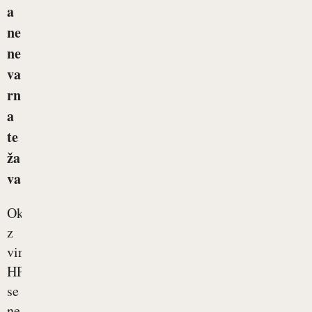
a
ne
ne
va
rn
a
te
ža
va
Okužbi
z
virusi
HPV
se
ne