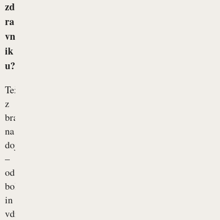
zd
ra
vn
ik
u?
Težave
z
bradavicami
na
dojkah
–
od
bolečih
in
vdrtih