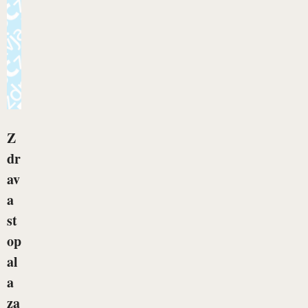
Z
dr
av
a
st
op
al
a
za