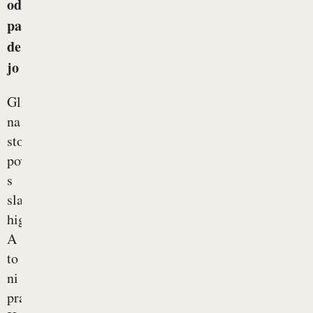
od
pa
de
jo
Glivice
na
stopalih
povezujemo
s
slabo
higieno.
A
to
ni
prav.