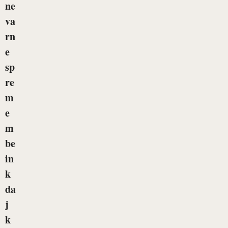
ne
va
rn
e
sp
re
m
e
m
be
in
k
da
j
k