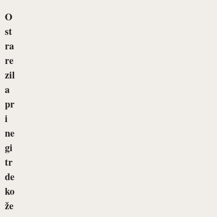
O
st
ra
re
zil
a
pr
i
ne
gi
tr
de
ko
že