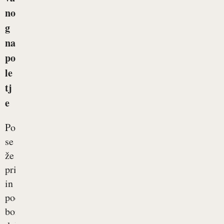
no
g
na
po
le
tj
e
Poletje
se
že
približuje
in
počasi
bomo