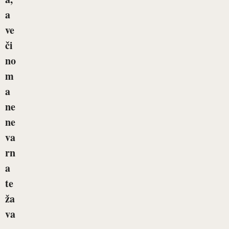
a
ve
či
no
m
a
ne
ne
va
rn
a
te
ža
va