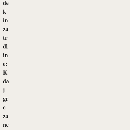
de
k
in
za
tr
dl
in
e:
K
da
j
gr
e
za
ne