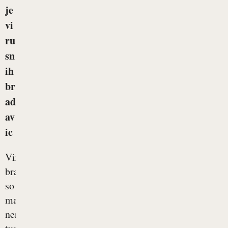
je
vi
ru
sn
ih
br
ad
av
ic
Virusne
bradavice
so
majhni
nenevarni