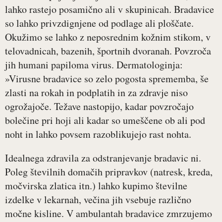
lahko rastejo posamično ali v skupinicah. Bradavice
so lahko privzdignjene od podlage ali ploščate.
Okužimo se lahko z neposrednim kožnim stikom, v
telovadnicah, bazenih, športnih dvoranah. Povzroča
jih humani papiloma virus. Dermatologinja:
»Virusne bradavice so zelo pogosta sprememba, še
zlasti na rokah in podplatih in za zdravje niso
ogrožajoče. Težave nastopijo, kadar povzročajo
bolečine pri hoji ali kadar so umeščene ob ali pod
noht in lahko povsem razoblikujejo rast nohta.
Idealnega zdravila za odstranjevanje bradavic ni.
Poleg številnih domačih pripravkov (natresk, kreda,
močvirska zlatica itn.) lahko kupimo številne
izdelke v lekarnah, večina jih vsebuje različno
močne kisline. V ambulantah bradavice zmrzujemo