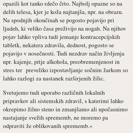
opazili kot tanko rdečo črto. Najbolj opazne so na
delih telesa, kjer je koža najtanjša, npr. na obrazu.
Na spodnjih okončinah se pogosto pojavijo pri
ljudeh, ki veliko časa preživijo na nogah. Na njihov
pojav lahko vpliva tudi jemanje kontracepcijskih
tabletk, nekatera zdravila, dednost, pogosto se
pojavijo v nosečnosti. Tudi nezdrav način življenja
npr. kajenje, pitje alkohola, preobremenjenost in
stres ter preveliko izpostavljanje sočnim žarkom so
lahko razlogi za nastanek razširjenih žilic.
Svetujemo tudi uporabo različnih lokalnih
pripravkov ali sistemskih zdravil, s katerimi lahko
okrepimo žilno steno in zmanjšamo ali upočasnimo
nastajanje svežih sprememb, ne moremo pa
odpraviti že oblikovanih sprememb.«