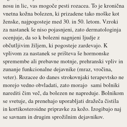
nosu in lic, vas mogoče pesti rozacea. To je kronična
vnetna kožna bolezen, ki prizadene tako moške kot
ženske, najpogosteje med 30. in 50. letom. Vzroki
za nastanek še niso pojasnjeni, zato dermatologinja
ocenjuje, da so k bolezni nagnjeni ljudje z
občutljivim žiljem, ki pogosteje zardevajo. K
vplivom za nastanek se prišteva še hormonske
spremembe ali prebavne motnje, prehranski vpliv in
zunanje funkcionalne dejavnike (mraz, vročina,
veter). Rozacee do danes strokovnjaki terapevtsko ne
morejo vedno obvladati, zato morajo sami bolniki
narediti čim več, da bolezen ne napreduje. Bolnikom
se svetuje, da prenehajo uporabljati dražeča čistila
in kortikosteroidne pripravke za kožo. Izogibajo naj
se savnam in drugim sprožilnim dejavnikov.