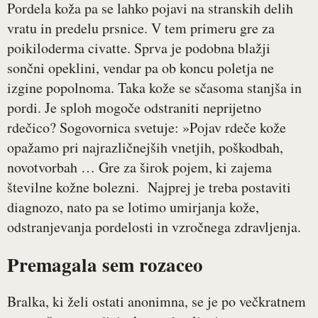
Pordela koža pa se lahko pojavi na stranskih delih
vratu in predelu prsnice. V tem primeru gre za
poikiloderma civatte. Sprva je podobna blažji
sončni opeklini, vendar pa ob koncu poletja ne
izgine popolnoma. Taka kože se sčasoma stanjša in
pordi. Je sploh mogoče odstraniti neprijetno
rdečico? Sogovornica svetuje: »Pojav rdeče kože
opažamo pri najrazličnejših vnetjih, poškodbah,
novotvorbah … Gre za širok pojem, ki zajema
številne kožne bolezni. Najprej je treba postaviti
diagnozo, nato pa se lotimo umirjanja kože,
odstranjevanja pordelosti in vzročnega zdravljenja.
Premagala sem rozaceo
Bralka, ki želi ostati anonimna, se je po večkratnem