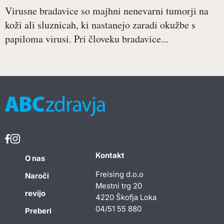
Virusne bradavice so majhni nenevarni tumorji na
koži ali sluznicah, ki nastanejo zaradi okužbe s
papiloma virusi. Pri človeku bradavice...
Kontakt
O nas
Freising d.o.o
Naroči
Mestni trg 20
revijo
4220 Škofja Loka
04/51 55 880
Preberi