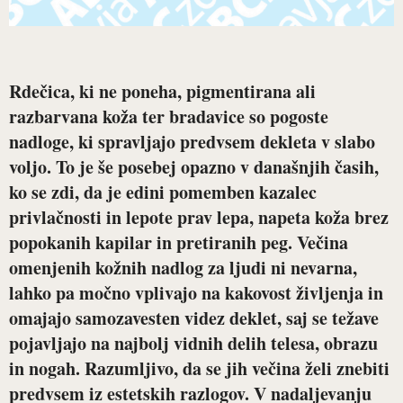
Rdečica, ki ne poneha, pigmentirana ali
razbarvana koža ter bradavice so pogoste
nadloge, ki spravljajo predvsem dekleta v slabo
voljo. To je še posebej opazno v današnjih časih,
ko se zdi, da je edini pomemben kazalec
privlačnosti in lepote prav lepa, napeta koža brez
popokanih kapilar in pretiranih peg. Večina
omenjenih kožnih nadlog za ljudi ni nevarna,
lahko pa močno vplivajo na kakovost življenja in
omajajo samozavesten videz deklet, saj se težave
pojavljajo na najbolj vidnih delih telesa, obrazu
in nogah. Razumljivo, da se jih večina želi znebiti
predvsem iz estetskih razlogov. V nadaljevanju