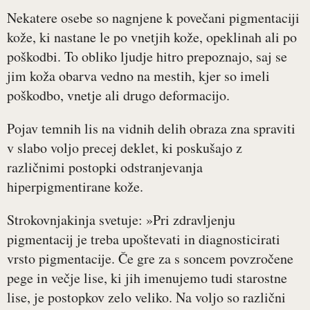
Nekatere osebe so nagnjene k povečani pigmentaciji
kože, ki nastane le po vnetjih kože, opeklinah ali po
poškodbi. To obliko ljudje hitro prepoznajo, saj se
jim koža obarva vedno na mestih, kjer so imeli
poškodbo, vnetje ali drugo deformacijo.
Pojav temnih lis na vidnih delih obraza zna spraviti
v slabo voljo precej deklet, ki poskušajo z
različnimi postopki odstranjevanja
hiperpigmentirane kože.
Strokovnjakinja svetuje: »Pri zdravljenju
pigmentacij je treba upoštevati in diagnosticirati
vrsto pigmentacije. Če gre za s soncem povzročene
pege in večje lise, ki jih imenujemo tudi starostne
lise, je postopkov zelo veliko. Na voljo so različni