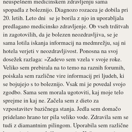
neuspešnem medicinskem zdravljenju sama
spopadla z boleznijo. Diagnozo rozacea je dobila pri
20. letih. Leto dni se je borila z njo in uporabljala
predlagano medicinsko zdravljenje. Ob vseh trditvah
in zagotovilih, da je bolezen neozdravljiva, se je
sama lotila iskanja informacij na medmrežju, saj ni
hotela verjeti v neozdravljivost. Ponosna na svoj
dosežek razlaga: »Zadevo sem vzela v svoje roke.
Veliko sem prebirala na to temo na raznih forumih,
poiskala sem različne vire informacij pri ljudeh, ki
se bojujejo s to boleznijo. Vsak mi je povedal svojo
zgodbo. Sama sem morala ugotoviti, kaj moje telo
sprejme in kaj ne. Začela sem z dieto za
vzpostavitev bazičnega stanja. Jedla sem domačo
pridelano hrano ter pila veliko vode. Zdravila sem se
tudi z diamantnim pilingom. Uporabila sem različne