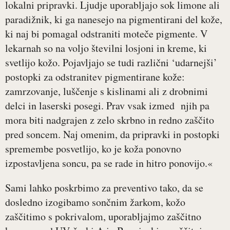
lokalni pripravki. Ljudje uporabljajo sok limone ali
paradižnik, ki ga nanesejo na pigmentirani del kože,
ki naj bi pomagal odstraniti moteče pigmente. V
lekarnah so na voljo številni losjoni in kreme, ki
svetlijo kožo. Pojavljajo se tudi različni ‘udarnejši’
postopki za odstranitev pigmentirane kože:
zamrzovanje, luščenje s kislinami ali z drobnimi
delci in laserski posegi. Prav vsak izmed njih pa
mora biti nadgrajen z zelo skrbno in redno zaščito
pred soncem. Naj omenim, da pripravki in postopki
spremembe posvetlijo, ko je koža ponovno
izpostavljena soncu, pa se rade in hitro ponovijo.«
Sami lahko poskrbimo za preventivo tako, da se
dosledno izogibamo sončnim žarkom, kožo
zaščitimo s pokrivalom, uporabljajmo zaščitno