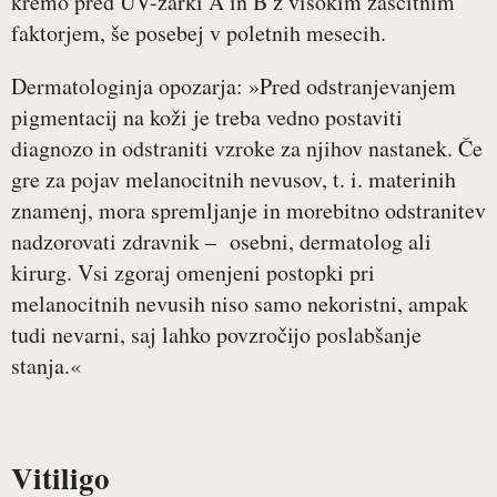
kremo pred UV-žarki A in B z visokim zaščitnim
faktorjem, še posebej v poletnih mesecih.
Dermatologinja opozarja: »Pred odstranjevanjem
pigmentacij na koži je treba vedno postaviti
diagnozo in odstraniti vzroke za njihov nastanek. Če
gre za pojav melanocitnih nevusov, t. i. materinih
znamenj, mora spremljanje in morebitno odstranitev
nadzorovati zdravnik – osebni, dermatolog ali
kirurg. Vsi zgoraj omenjeni postopki pri
melanocitnih nevusih niso samo nekoristni, ampak
tudi nevarni, saj lahko povzročijo poslabšanje
stanja.«
Vitiligo