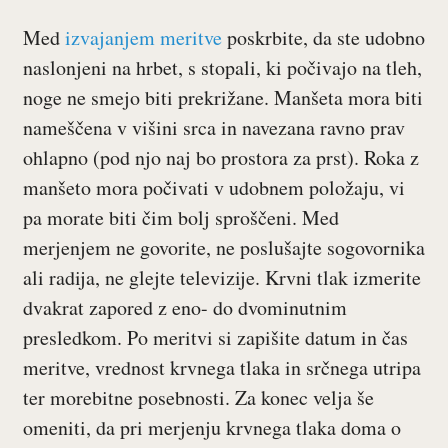
Med
izvajanjem meritve
poskrbite, da ste udobno
naslonjeni na hrbet, s stopali, ki počivajo na tleh,
noge ne smejo biti prekrižane. Manšeta mora biti
nameščena v višini srca in navezana ravno prav
ohlapno (pod njo naj bo prostora za prst). Roka z
manšeto mora počivati v udobnem položaju, vi
pa morate biti čim bolj sproščeni. Med
merjenjem ne govorite, ne poslušajte sogovornika
ali radija, ne glejte televizije. Krvni tlak izmerite
dvakrat zapored z eno- do dvominutnim
presledkom. Po meritvi si zapišite datum in čas
meritve, vrednost krvnega tlaka in srčnega utripa
ter morebitne posebnosti. Za konec velja še
omeniti, da pri merjenju krvnega tlaka doma o