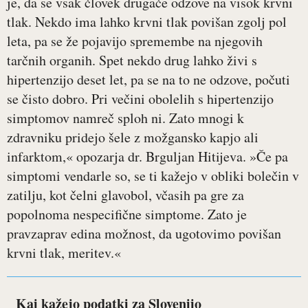
je, da se vsak človek drugače odzove na visok krvni
tlak. Nekdo ima lahko krvni tlak povišan zgolj pol
leta, pa se že pojavijo spremembe na njegovih
tarčnih organih. Spet nekdo drug lahko živi s
hipertenzijo deset let, pa se na to ne odzove, počuti
se čisto dobro. Pri večini obolelih s hipertenzijo
simptomov namreč sploh ni. Zato mnogi k
zdravniku pridejo šele z možgansko kapjo ali
infarktom,« opozarja dr. Brguljan Hitijeva. »Če pa
simptomi vendarle so, se ti kažejo v obliki bolečin v
zatilju, kot čelni glavobol, včasih pa gre za
popolnoma nespecifične simptome. Zato je
pravzaprav edina možnost, da ugotovimo povišan
krvni tlak, meritev.«
Kaj kažejo podatki za Slovenijo