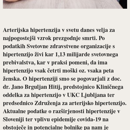
Arterijska hipertenzija v svetu danes velja za
najpogostejši vzrok prezgodnje smrti. Po
podatkih Svetovne zdravstvene organizacije s
hipertenzijo živi kar 1,13 milijarde svetovnega
prebivalstva, kar v praksi pomeni, da ima
hipertenzijo vsak četrti moški oz. vsaka peta
ženska. O hipertenziji smo se pogovarjali z
doc.
dr. Jano Brguljan Hitij
, predstojnico Kliničnega
oddelka za hipertenzijo v UKC Ljubljana ter
predsednico Združenja za arterijsko hipertenzijo.
Aktualne podatke o razširjenosti hipertenzije v
Sloveniji ter vplivu epidemije covida-19 na
obstoječe in potencialne bolnike pa nam je