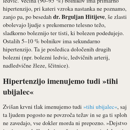
ledvic. Večina (90–95 %) bolnikov ima primarno
hipertenzijo, pri kateri vzroka nastanka ne poznamo,
dr. Brguljan Hitijeve
zanjo pa, po besedah
, še zlasti
obolevajo ljudje s prekomerno telesno težo,
sladkorno boleznijo ter tisti, ki bolezen podedujejo.
Ostalih 5–10 % bolnikov ima sekundarno
hipertenzijo. Ta je posledica določenih drugih
bolezni (npr. bolezni ledvic, ledvičnih arterij,
nadledvične žleze, ščitnice).
Hipertenzijo imenujemo tudi »tihi
ubijalec«
Zvišan krvni tlak imenujemo tudi
»tihi ubijalec«
, saj
ta ljudem pogosto ne povzroča težav in se ga ti sploh
ne zavedajo, vse dokler morda ni prepozno. »Dejstvo