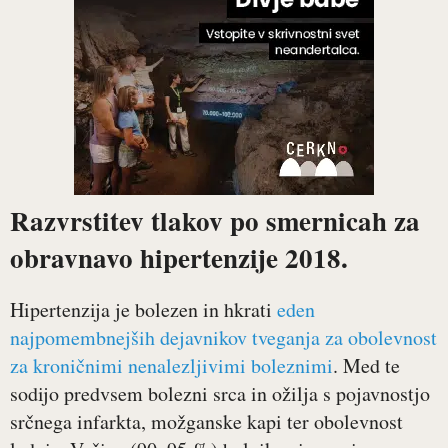
Razvrstitev tlakov po smernicah za
obravnavo hipertenzije 2018.
Hipertenzija je bolezen in hkrati
eden
najpomembnejših dejavnikov tveganja za obolevnost
za kroničnimi nenalezljivimi boleznimi
. Med te
sodijo predvsem bolezni srca in ožilja s pojavnostjo
srčnega infarkta, možganske kapi ter obolevnost