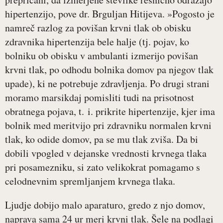
hipertenzijo, pove dr. Brguljan Hitijeva. »Pogosto je
namreč razlog za povišan krvni tlak ob obisku
zdravnika hipertenzija bele halje (tj. pojav, ko
bolniku ob obisku v ambulanti izmerijo povišan
krvni tlak, po odhodu bolnika domov pa njegov tlak
upade), ki ne potrebuje zdravljenja. Po drugi strani
moramo marsikdaj pomisliti tudi na prisotnost
obratnega pojava, t. i. prikrite hipertenzije, kjer ima
bolnik med meritvijo pri zdravniku normalen krvni
tlak, ko odide domov, pa se mu tlak zviša. Da bi
dobili vpogled v dejanske vrednosti krvnega tlaka
pri posamezniku, si zato velikokrat pomagamo s
celodnevnim spremljanjem krvnega tlaka.
Ljudje dobijo malo aparaturo, gredo z njo domov,
naprava sama 24 ur meri krvni tlak. Šele na podlagi