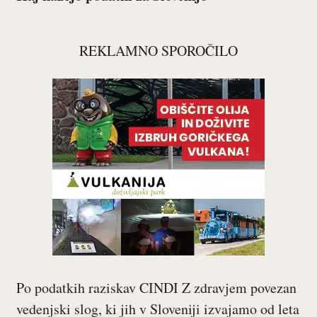
REKLAMNO SPOROČILO
Po podatkih raziskav CINDI Z zdravjem povezan
vedenjski slog, ki jih v Sloveniji izvajamo od leta