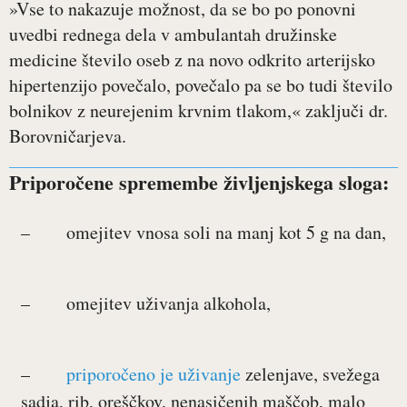
»Vse to nakazuje možnost, da se bo po ponovni
uvedbi rednega dela v ambulantah družinske
medicine število oseb z na novo odkrito arterijsko
hipertenzijo povečalo, povečalo pa se bo tudi število
bolnikov z neurejenim krvnim tlakom,« zaključi dr.
Borovničarjeva.
Priporočene spremembe življenjskega sloga:
– omejitev vnosa soli na manj kot 5 g na dan,
– omejitev uživanja alkohola,
–
priporočeno je uživanje
zelenjave, svežega
sadja, rib, oreščkov, nenasičenih maščob, malo