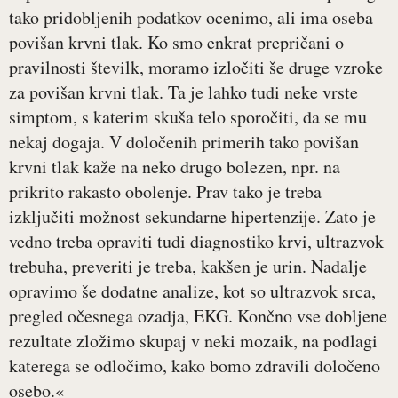
tako pridobljenih podatkov ocenimo, ali ima oseba
povišan krvni tlak. Ko smo enkrat prepričani o
pravilnosti številk, moramo izločiti še druge vzroke
za povišan krvni tlak. Ta je lahko tudi neke vrste
simptom, s katerim skuša telo sporočiti, da se mu
nekaj dogaja. V določenih primerih tako povišan
krvni tlak kaže na neko drugo bolezen, npr. na
prikrito rakasto obolenje. Prav tako je treba
izključiti možnost sekundarne hipertenzije. Zato je
vedno treba opraviti tudi diagnostiko krvi, ultrazvok
trebuha, preveriti je treba, kakšen je urin. Nadalje
opravimo še dodatne analize, kot so ultrazvok srca,
pregled očesnega ozadja, EKG. Končno vse dobljene
rezultate zložimo skupaj v neki mozaik, na podlagi
katerega se odločimo, kako bomo zdravili določeno
osebo.«