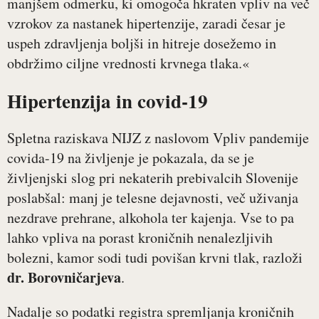
manjšem odmerku, ki omogoča hkraten vpliv na več
vzrokov za nastanek hipertenzije, zaradi česar je
uspeh zdravljenja boljši in hitreje dosežemo in
obdržimo ciljne vrednosti krvnega tlaka.«
Hipertenzija in covid-19
Spletna raziskava NIJZ z naslovom Vpliv pandemije
covida-19 na življenje je pokazala, da se je
življenjski slog pri nekaterih prebivalcih Slovenije
poslabšal: manj je telesne dejavnosti, več uživanja
nezdrave prehrane, alkohola ter kajenja. Vse to pa
lahko vpliva na porast kroničnih nenalezljivih
bolezni, kamor sodi tudi povišan krvni tlak, razloži
dr. Borovničarjeva
.
Nadalje so podatki registra spremljanja kroničnih