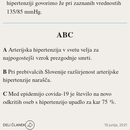
hipertenziji govorimo že pri zaznanih vrednostih
135/85 mmHg.
ABC
A
Arterijska hipertenzija v svetu velja za
najpogostejši vzrok prezgodnje smrti.
B
Pri prebivalcih Slovenije razširjenost arterijske
hipertenzije narašča.
C
Med epidemijo covida-19 je število na novo
odkritih oseb s hipertenzijo upadlo za kar 75 %.
DELI ČLANEK
15 junija, 2021