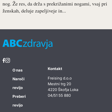
nog. Že res, da drža s prekrižanimi nogami, vsaj pri
ženskah, deluje zapeljiveje in...
Kontakt
O nas
Freising d.o.o
Naroči
Mestni trg 20
revijo
4220 Škofja Loka
04/51 55 880
Preberi
revijo