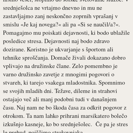
srednješolca ne vrtajmo dnevno in mu ne
zastavljajmo zanj neskončno zoprnih vprašanj v
smislu «Je kaj novega?« ali pa «Si se naučil/a?«.
Pomagajmo mu poiskati dejavnosti, ki bodo ublažile
posledice stresa. Dejavnosti naj bodo zdravo
dozirane. Koristno je ukvarjanje s športom ali
tehnike sproščanja. Domače živali dokazano dobro
vplivajo na družinske člane. Zelo pomembno je
varno družinsko zavetje z mnogimi pogovori o
stvareh, ki tarejo vsakega mladostnika. Spomnimo
se svojih mladih dni. Težave, dileme in strahovi
ostajajo več ali manj podobni tudi v današnjem
času. Naj nam ne bo škoda časa za odkrit pogovor z
otrokom. Ta nam lahko prihrani marsikatero bolečo
izkušnjo kasneje, ko bo srednješolec. Če pa je stres
le prehud, poiščimo strokovnjaka.