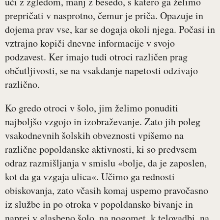
uči z zgledom, manj z besedo, s katero ga želimo
prepričati v nasprotno, čemur je priča. Opazuje in
dojema prav vse, kar se dogaja okoli njega. Počasi in
vztrajno kopiči dnevne informacije v svojo
podzavest. Ker imajo tudi otroci različen prag
občutljivosti, se na vsakdanje napetosti odzivajo
različno.
Ko gredo otroci v šolo, jim želimo ponuditi
najboljšo vzgojo in izobraževanje. Zato jih poleg
vsakodnevnih šolskih obveznosti vpišemo na
različne popoldanske aktivnosti, ki so predvsem
odraz razmišljanja v smislu «bolje, da je zaposlen,
kot da ga vzgaja ulica«. Učimo ga rednosti
obiskovanja, zato včasih komaj uspemo pravočasno
iz službe in po otroka v popoldansko bivanje in
naprej v glasbeno šolo, na nogomet, k telovadbi, na