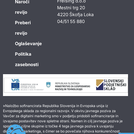
Freising d.o.o
Naroči
Mestni trg 20
revijo
4220 Škofja Loka
04/51 55 880
Preberi
revijo
Oglaševanje
Politika
zasebnosti
»Naložbo sofinancirata Republika Slovenija in Evropska unija iz
Evropskega sklada za regionalni razvoj«. V okviru javnega poziva za
Vavčer za digitalni marketing smo v podjetju pridobili sofinanciranje in
izvajamo postavitev nove spletne strani. Namen in cilj javnega poziva je
spodbuditi ciljne skupine iz točke 4 tega javnega poziva k uvajanju
digitalnega marketinga, s čimer se bo povečala njihova konkurenčnost,