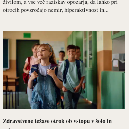
živilom, a vse več raziskav opozarja, da lahko pri
otrocih povzročajo nemir, hiperaktivnost in...
Zdravstvene težave otrok ob vstopu v šolo in