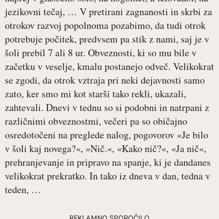
jezikovni tečaj, … V pretirani zagnanosti in skrbi za
otrokov razvoj popolnoma pozabimo, da tudi otrok
potrebuje počitek, predvsem pa stik z nami, saj je v
šoli prebil 7 ali 8 ur. Obveznosti, ki so mu bile v
začetku v veselje, kmalu postanejo odveč. Velikokrat
se zgodi, da otrok vztraja pri neki dejavnosti samo
zato, ker smo mi kot starši tako rekli, ukazali,
zahtevali. Dnevi v tednu so si podobni in natrpani z
različnimi obveznostmi, večeri pa so običajno
osredotočeni na preglede nalog, pogovorov «Je bilo
v šoli kaj novega?«, »Nič.«, «Kako nič?«, «Ja nič«,
prehranjevanje in pripravo na spanje, ki je dandanes
velikokrat prekratko. In tako iz dneva v dan, tedna v
teden, …
REKLAMNO SPOROČILO