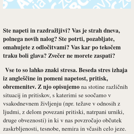
Ste napeti in razdražljivi? Vas je strah dneva,
polnega novih nalog? Ste potrti, pozabljate,
omahujete z odločitvami? Vas kar po tekočem
traku boli glava? Zvečer ne morete zaspati?
Vse to so lahko znaki stresa. Beseda stres izhaja
iz angleščine in pomeni napetost, pritisk,
obremenitev. Z njo opisujemo
na stotine različnih
situacij in pritiskov, s katerimi se soočamo v
vsakodnevnem življenju (npr. težave v odnosih z
ljudmi, z delom povezani pritiski, natrpani urniki,
druge obveznosti) in ki v nas povzročajo občutek
zaskrbljenosti, tesnobe, nemira in včasih celo jeze.