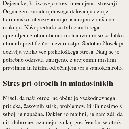
Dejavnike, ki izzovejo stres, imenujemo stresorji.
Organizem zaradi njihovega delovanja deluje
hormonsko intenzivno in je usmerjen v mišično
reakcijo. Naši predniki so bili zaradi tega
opremljeni z obrambnimi mehanizmi in so se lahko
ubranili pred fizično nevarnostjo. Sodobni človek pa
doživlja veliko več psihološkega stresa. Nanj se je
potrebno odzivati umirjeno, z urejenimi mislimi,
pravilnim in hitrim odločanjem ter s samokontrolo.
Stres pri otrocih in mladostnikih
Misel, da naši otroci ne občutijo vsakodnevnega
pritiska, časovnih stisk, problemov, ki jih nosimo s
seboj, je napačna. Dokler so majhni, se nam zdi, da
niti dobro ne razumejo, za kaj gre. Vendar se otrok