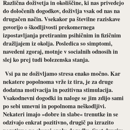
Različna doživetja in okoliščine, ki nas privedejo
do določenih dogodkov, doživlja vsak od nas na
drugačen način. Vsekakor pa številne raziskave
govorijo o škodljivosti prekomernega
izpostavljanja pretiranim psihičnim in fizičnim
dražljajem iz okolja. Posledica so simptomi,
navedeni zgoraj, motnje v socialnih odnosih in
slej ko prej tudi bolezenska stanja.
Vsi pa ne doživljamo stresa enako močno. Kar
nekatere popolnoma vrže iz tira, je za druge
dodatna motivacija in pozitivna stimulacija.
Vsakodnevni dogodki in naloge se jim zdijo sami
po sebi umevni in popolnoma neškodljivi.
Nekateri imajo »dobre in slabe« trenutke in se
odzivajo enkrat pozitivno, drugič pa izrazito