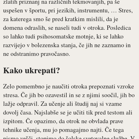
zlatih priznanj na različnih tekmovanjih, pa še
uspešen v športu, pri jezikih, instrumentu, … Stres,
za katerega smo še pred kratkim mislili, da je
domena odraslih, se naseli tudi v otroka. Posledica
so lahko tudi psihosomatske motnje, ki se lahko
razvijejo v bolezenska stanja, če jih ne zaznamo in
ne odstranimo pravočasno.
Kako ukrepati?
Zelo pomembno je naučiti otroka prepoznati vzroke
stresa. Če jih bo ozavestil in se z njimi soočil, jih bo
lažje odpravil. Za učenje ali študij naj si vzame
dovolj časa. Najslabše se je učiti tik pred testom ali
izpitom. Če opazimo, da otrok ne obvlada prave
tehnike učenja, mu jo pomagajmo najti. Če tega
nismo vešči, stopimo do šolske svetovalne službe. V