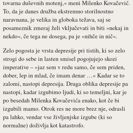
tovarna duševnih motenj,« meni Milenko Kovačević.
To, da je danes družba ekstremno storilnostno
naravnana, je velika in globoka težava, saj se
posameznik zmeraj želi vključevati in biti »nekaj in
nekdo«, če tega ne dosega, pa je »nihče in nič«.
Zelo pogosta je vrsta depresije pri tistih, ki so zelo
strogi do sebe in lasten smisel pogojujejo skozi
imperative – »jaz sem v redu samo, če sem priden,
dober, lep in mlad, če imam denar …« Kadar se to
zalomi, nastopi depresija. Druga oblika depresije pa
nastopi, kadar izgubimo ljudi, ki so temeljni, kar je
po besedah Milenka Kovačevića enako, kot če bi
izgubili mamo. Otrok res ne more brez nje, odrasli
pa lahko, vendar vse življenjske izgube (ki so
normalne) doživlja kot katastrofo.