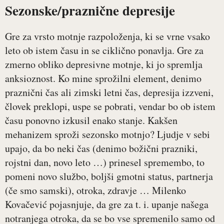
Sezonske/praznične depresije
Gre za vrsto motnje razpoloženja, ki se vrne vsako
leto ob istem času in se ciklično ponavlja. Gre za
zmerno obliko depresivne motnje, ki jo spremlja
anksioznost. Ko mine sprožilni element, denimo
praznični čas ali zimski letni čas, depresija izzveni,
človek preklopi, uspe se pobrati, vendar bo ob istem
času ponovno izkusil enako stanje. Kakšen
mehanizem sproži sezonsko motnjo? Ljudje v sebi
upajo, da bo neki čas (denimo božični prazniki,
rojstni dan, novo leto …) prinesel spremembo, to
pomeni novo službo, boljši gmotni status, partnerja
(če smo samski), otroka, zdravje … Milenko
Kovačević pojasnjuje, da gre za t. i. upanje našega
notranjega otroka, da se bo vse spremenilo samo od