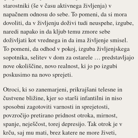
starostniki (še v času aktivnega življenja) v
napačnem odnosu do sebe. To pomeni, da si mora
dovoliti, da v življenju doživi tudi neuspehe, izgube,
naredi napako in da kljub temu zmore sebe
doživljati kot vrednega in da ima življenje smisel.
To pomeni, da odhod v pokoj, izguba življenjskega
sopotnika, selitev v dom za ostarele … predstavljajo
nove okoliščine, novo realnost, ki jo po izgubi
poskusimo na novo sprejeti.
Otroci, ki so zanemarjeni, prikrajšani telesne in
čustvene bližine, kjer so starši infantilni in niso
sposobni zagotoviti varnosti in sprejetosti,
povzročijo pretirano pridnost otroka, mirnost,
spanje, neješčost, torej depresijo. Tak otrok je v
krču, saj mu mati, brez katere ne more živeti,