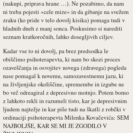
(nakupi, priprava hrane …). Ne pozabimo, da nam
ni treba pojesti »cele mize« in da gibanje na svežem
zraku (ko pride v telo dovolj kisika) pomaga tudi v
hladnih dneh z manj sonca. Poskusimo si narediti
seznam kratkoročnih, lahko dosegljivih ciljev.
Kadar vse to ni dovolj, pa brez predsodka le
obiščimo psihoterapevta, ki nam bo skozi proces
ozaveščanja in osvojitev novega (zdravega) pogleda
nase pomagal k novemu, samozavestnemu jazu, ki
na življenjske okoliščine, spremembe in izgube ne
bo več odreagiral z depresivno motnjo. Potem bomo
z lahkoto rekli in razumeli tisto, kar je depresivnim
ljudem najtežje in kar piše tudi na škatli z robčki v
ordinaciji psihoterapevta Milenka Kovačevića: SEM
NAJBOLJŠE, KAR SE MI JE ZGODILO V