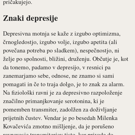
pričakujejo.
Znaki depresije
Depresivna motnja se kaže z izgubo optimizma,
črnogledostjo, izgubo volje, izgubo apetita (ali
povečana potreba po sladkem), nespečnostjo, ni
želje po spolnosti, bližini, druženju. Občutje je, kot
da tonemo, padamo v depresijo, v resnici pa
zanemarjamo sebe, odnose, ne znamo si sami
pomagati in če to traja dolgo, je to znak za alarm.
Na fiziološki ravni je za depresivno razpoloženje
značilno primanjkovanje serotonina, ki je
pomemben transmiter, zadolžen za doživljanje
prijetnih čustev. Vendar je po besedah Milenka
Kovačevića zmotno mišljenje, da je porušeno
ravnovesje transmiterjev tisto, kar privede do