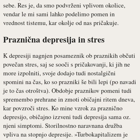
sebe. Res je, da smo podvrženi vplivom okolice,
vendar le mi sami lahko podelimo pomen in
vrednost tistemu, kar okolje od nas pričakuje.
Praznična depresija in stres
K depresiji nagnjen posameznik ob praznikih občuti
povečan stres, saj se sooči s pričakovanji, ki jih ne
more izpolniti, svoje dodajo tudi nostalgični
spomini na čas, ko so prazniki še bili lepi (po navadi
je to čas otroštva). Obdobje praznikov pomeni tudi
spremembo prehrane in zmoti običajni ritem dneva,
kar povzroči stres. Ko mine vzrok za praznično
depresijo, običajno izzveni tudi depresija sama oz.
njeni simptomi. Storilnostno naravnana družba
vpliva na stopnjo depresije. »Turbokapitalizem je