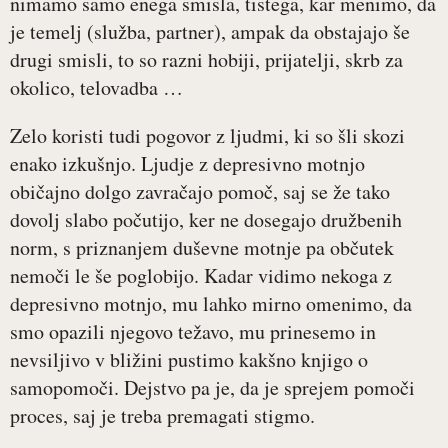
nimamo samo enega smisla, tistega, kar menimo, da
je temelj (služba, partner), ampak da obstajajo še
drugi smisli, to so razni hobiji, prijatelji, skrb za
okolico, telovadba …
Zelo koristi tudi pogovor z ljudmi, ki so šli skozi
enako izkušnjo. Ljudje z depresivno motnjo
običajno dolgo zavračajo pomoč, saj se že tako
dovolj slabo počutijo, ker ne dosegajo družbenih
norm, s priznanjem duševne motnje pa občutek
nemoči le še poglobijo. Kadar vidimo nekoga z
depresivno motnjo, mu lahko mirno omenimo, da
smo opazili njegovo težavo, mu prinesemo in
nevsiljivo v bližini pustimo kakšno knjigo o
samopomoči. Dejstvo pa je, da je sprejem pomoči
proces, saj je treba premagati stigmo.