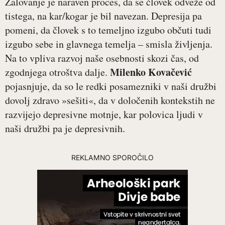
Žalovanje je naraven proces, da se človek odveže od
tistega, na kar/kogar je bil navezan. Depresija pa
pomeni, da človek s to temeljno izgubo občuti tudi
izgubo sebe in glavnega temelja – smisla življenja.
Na to vpliva razvoj naše osebnosti skozi čas, od
Milenko Kovačević
zgodnjega otroštva dalje.
pojasnjuje, da so le redki posamezniki v naši družbi
dovolj zdravo »sešiti«, da v določenih kontekstih ne
razvijejo depresivne motnje, kar polovica ljudi v
naši družbi pa je depresivnih.
REKLAMNO SPOROČILO