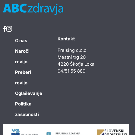
Kontakt
O nas
Freising d.o.o
Naroči
Mestni trg 20
revijo
4220 Škofja Loka
04/51 55 880
Preberi
revijo
Oglaševanje
Politika
zasebnosti