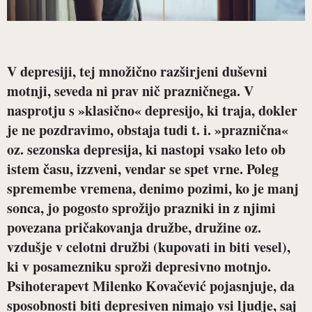
V depresiji, tej množično razširjeni duševni
motnji, seveda ni prav nič prazničnega. V
nasprotju s »klasično« depresijo, ki traja, dokler
je ne pozdravimo, obstaja tudi t. i. »praznična«
oz. sezonska depresija, ki nastopi vsako leto ob
istem času, izzveni, vendar se spet vrne. Poleg
spremembe vremena, denimo pozimi, ko je manj
sonca, jo pogosto sprožijo prazniki in z njimi
povezana pričakovanja družbe, družine oz.
vzdušje v celotni družbi (kupovati in biti vesel),
ki v posamezniku sproži depresivno motnjo.
Psihoterapevt Milenko Kovačević pojasnjuje, da
sposobnosti biti depresiven nimajo vsi ljudje, saj