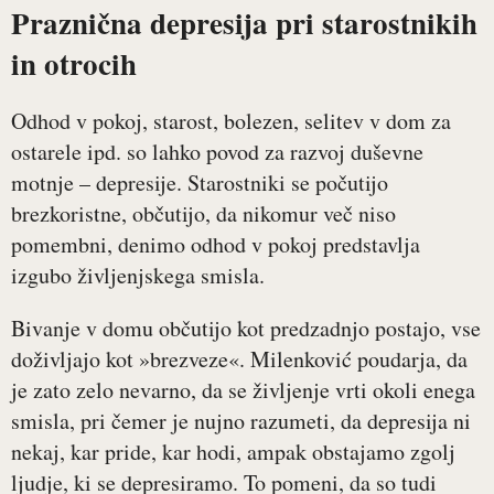
Praznična depresija pri starostnikih
in otrocih
Odhod v pokoj, starost, bolezen, selitev v dom za
ostarele ipd. so lahko povod za razvoj duševne
motnje – depresije. Starostniki se počutijo
brezkoristne, občutijo, da nikomur več niso
pomembni, denimo odhod v pokoj predstavlja
izgubo življenjskega smisla.
Bivanje v domu občutijo kot predzadnjo postajo, vse
doživljajo kot »brezveze«. Milenković poudarja, da
je zato zelo nevarno, da se življenje vrti okoli enega
smisla, pri čemer je nujno razumeti, da depresija ni
nekaj, kar pride, kar hodi, ampak obstajamo zgolj
ljudje, ki se depresiramo. To pomeni, da so tudi