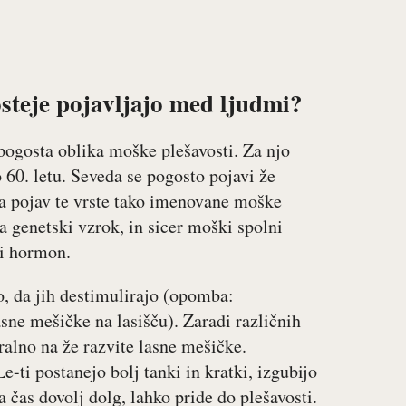
osteje pojavljajo med ljudmi?
 pogosta oblika moške plešavosti. Za njo
60. letu. Seveda se pogosto pojavi že
na pojav te vrste tako imenovane moške
ma genetski vzrok, in sicer moški spolni
ni hormon.
, da jih destimulirajo (opomba:
asne mešičke na lasišču). Zaradi različnih
alno na že razvite lasne mešičke.
Le-ti postanejo bolj tanki in kratki, izgubijo
a čas dovolj dolg, lahko pride do plešavosti.