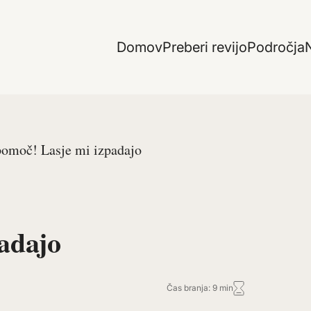
Domov
Preberi revijo
Področja
N
omoč! Lasje mi izpadajo
adajo
Čas branja: 9 min