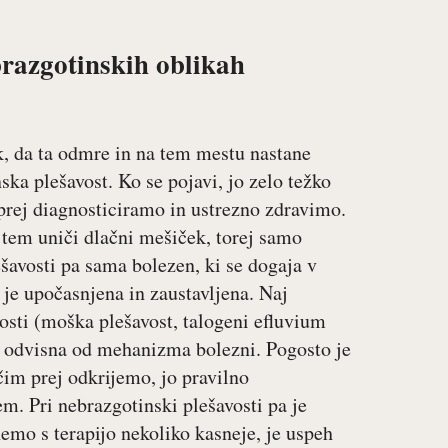
brazgotinskih oblikah
k, da ta odmre in na tem mestu nastane
ka plešavost. Ko se pojavi, jo zelo težko
prej diagnosticiramo in ustrezno zdravimo.
i tem uniči dlačni mešiček, torej samo
ešavosti pa sama bolezen, ki se dogaja v
 je upočasnjena in zaustavljena. Naj
sti (moška plešavost, talogeni efluvium
in odvisna od mehanizma bolezni. Pogosto je
čim prej odkrijemo, jo pravilno
m. Pri nebrazgotinski plešavosti pa je
emo s terapijo nekoliko kasneje, je uspeh