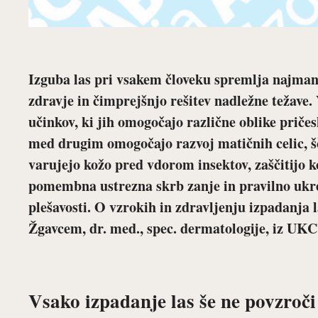
Izguba las pri vsakem človeku spremlja najmanj 
zdravje in čimprejšnjo rešitev nadležne težave.
učinkov, ki jih omogočajo različne oblike priče
med drugim omogočajo razvoj matičnih celic, šč
varujejo kožo pred vdorom insektov, zaščitijo k
pomembna ustrezna skrb zanje in pravilno ukre
plešavosti. O vzrokih in zdravljenju izpadanja
Žgavcem, dr. med., spec. dermatologije, iz UKC
Vsako izpadanje las še ne povzroči