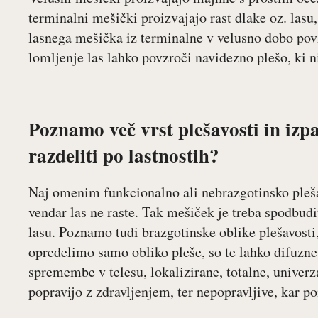
terminalni mešički proizvajajo rast dlake oz. las
lasnega mešička iz terminalne v velusno dobo povz
lomljenje las lahko povzroči navidezno plešo, ki n
Poznamo več vrst plešavosti in izp
razdeliti po lastnostih
?
Naj omenim funkcionalno ali nebrazgotinsko pleš
vendar las ne raste. Tak mešiček je treba spodbudi
lasu. Poznamo tudi brazgotinske oblike plešavosti,
opredelimo samo obliko pleše, so te lahko difuzne 
spremembe v telesu, lokalizirane, totalne, univerz
popravijo z zdravljenjem, ter nepopravljive, kar po