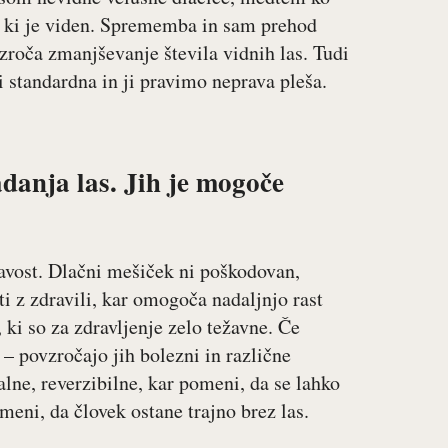
u, ki je viden. Sprememba in sam prehod
roča zmanjševanje števila vidnih las. Tudi
i standardna in ji pravimo neprava pleša.
adanja las. Jih je mogoče
avost. Dlačni mešiček ni poškodovan,
ti z zdravili, kar omogoča nadaljnjo rast
 ki so za zdravljenje zelo težavne. Če
– povzročajo jih bolezni in različne
alne, reverzibilne, kar pomeni, da se lahko
meni, da človek ostane trajno brez las.