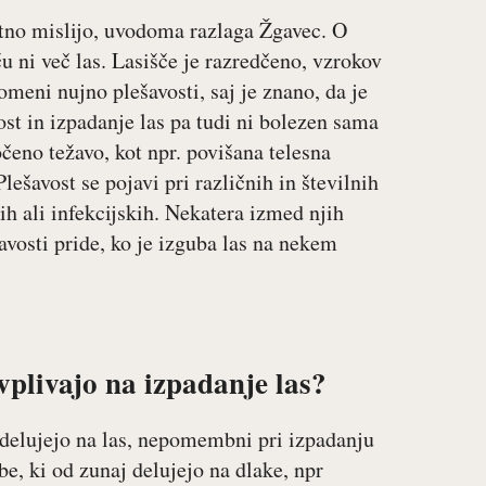
motno mislijo, uvodoma razlaga Žgavec. O
u ni več las. Lasišče je razredčeno, vzrokov
omeni nujno plešavosti, saj je znano, da je
st in izpadanje las pa tudi ni bolezen sama
čeno težavo, kot npr. povišana telesna
ešavost se pojavi pri različnih in številnih
h ali infekcijskih. Nekatera izmed njih
avosti pride, ko je izguba las na nekem
vplivajo na izpadanje las?
i delujejo na las, nepomembni pri izpadanju
e, ki od zunaj delujejo na dlake, npr