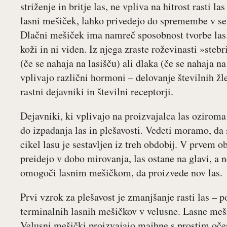
striženje in britje las, ne vpliva na hitrost rasti l
lasni mešiček, lahko privedejo do spremembe v sesta
Dlačni mešiček ima namreč sposobnost tvorbe las. L
koži in ni viden. Iz njega zraste roževinasti »steb
(če se nahaja na lasišču) ali dlaka (če se nahaja n
vplivajo različni hormoni – delovanje številnih žle
rastni dejavniki in številni receptorji.
Dejavniki, ki vplivajo na proizvajalca las ozirom
do izpadanja las in plešavosti. Vedeti moramo, da 
cikel lasu je sestavljen iz treh obdobij. V prvem ob
preidejo v dobo mirovanja, las ostane na glavi, a ne
omogoči lasnim mešičkom, da proizvede nov las.
Prvi vzrok za plešavost je zmanjšanje rasti las – p
terminalnih lasnih mešičkov v velusne. Lasne meš
Velusni mešički proizvajajo majhne s prostim oč