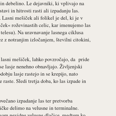
as in debelino. Le dejavniki, ki vplivajo na
vi in hitrosti rasti ali izpadanju las.
asni mešiček ali folikel je del, ki je v
riček« roževinastih celic, kar imenujemo las
a telesu). Na uravnavanje lasnega ciklusa
z z notranjim izločanjem, številni citokini,
a lasni mešiček, lahko povzročajo, da pride
se lasje nenehno obnavljajo. Življenjski
dobju lasje rastejo in se krepijo, nato
 raste. Sledi tretja doba, ko las izpade in
ovečano izpadanje las ter pretvorba
ičke delimo na velusne in terminalne.
esom nevidne velusne dlačice, medtem ko