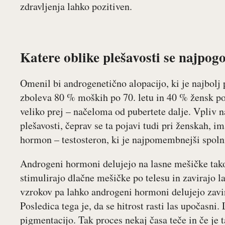
zdravljenja lahko pozitiven.
Katere oblike plešavosti se najpog
Omenil bi androgenetično alopacijo, ki je najbolj
zboleva 80 % moških po 70. letu in 40 % žensk po 
veliko prej – načeloma od pubertete dalje. Vpliv 
plešavosti, čeprav se ta pojavi tudi pri ženskah, i
hormon – testosteron, ki je najpomembnejši spol
Androgeni hormoni delujejo na lasne mešičke tako
stimulirajo dlačne mešičke po telesu in zavirajo l
vzrokov pa lahko androgeni hormoni delujejo zavir
Posledica tega je, da se hitrost rasti las upočasni. 
pigmentacijo. Tak proces nekaj časa teče in če je t