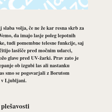
slaba volja, če ne že kar resna skrb za
 Vemo, da imajo lasje poleg lepotnih
ske, tudi pomembne telesne funkcije, saj
itijo lasišče pred močnim udarci,
ožo glave pred UV-žarki. Prav zato je
panje ob izgubi las ali nastanku
 las smo se pogovarjali z Borutom
 v Ljubljani.
 plešavosti