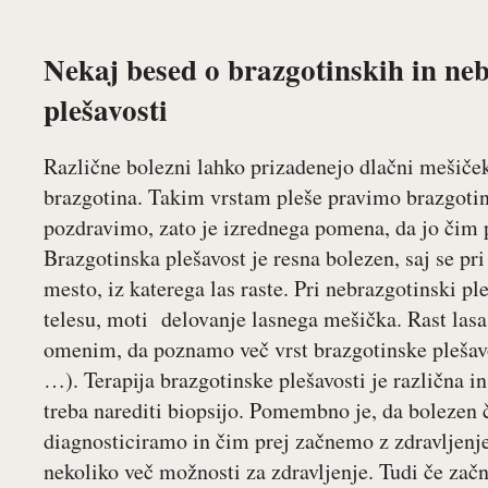
Nekaj besed o brazgotinskih in ne
plešavosti
Različne bolezni lahko prizadenejo dlačni mešiče
brazgotina. Takim vrstam pleše pravimo brazgotins
pozdravimo, zato je izrednega pomena, da jo čim 
Brazgotinska plešavost je resna bolezen, saj se pr
mesto, iz katerega las raste. Pri nebrazgotinski pl
telesu, moti delovanje lasnega mešička. Rast lasa
omenim, da poznamo več vrst brazgotinske plešavo
…). Terapija brazgotinske plešavosti je različna 
treba narediti biopsijo. Pomembno je, da bolezen 
diagnosticiramo in čim prej začnemo z zdravljenje
nekoliko več možnosti za zdravljenje. Tudi če začn