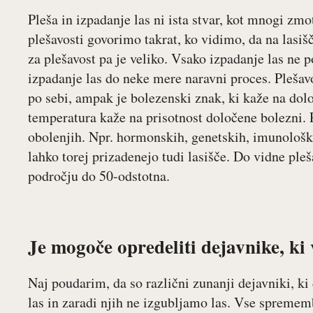
Pleša in izpadanje las ni ista stvar, kot mnogi z
plešavosti govorimo takrat, ko vidimo, da na lasišč
za plešavost pa je veliko. Vsako izpadanje las ne p
izpadanje las do neke mere naravni proces. Plešavo
po sebi, ampak je bolezenski znak, ki kaže na dolo
temperatura kaže na prisotnost določene bolezni. Pl
obolenjih. Npr. hormonskih, genetskih, imunološki
lahko torej prizadenejo tudi lasišče. Do vidne pleš
področju do 50-odstotna.
Je mogoče opredeliti dejavnike, ki 
Naj poudarim, da so različni zunanji dejavniki, k
las in zaradi njih ne izgubljamo las. Vse sprememb