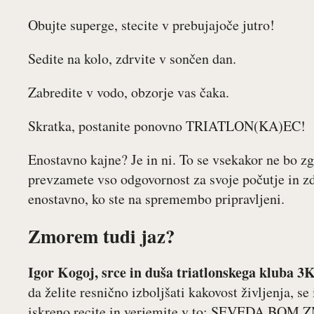
Obujte superge, stecite v prebujajoče jutro!
Sedite na kolo, zdrvite v sončen dan.
Zabredite v vodo, obzorje vas čaka.
Skratka, postanite ponovno TRIATLON(KA)EC!
Enostavno kajne? Je in ni. To se vsekakor ne bo zgo
prevzamete vso odgovornost za svoje počutje in zd
enostavno, ko ste na spremembo pripravljeni.
Zmorem tudi jaz?
Igor Kogoj, srce in duša triatlonskega kluba 3K
da želite resnično izboljšati kakovost življenja, se
iskreno recite in verjemite v to: SEVEDA BO