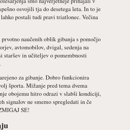
esarjenja smo najverjetneje prihajali v
ešno osvojili tja do desetega leta. In to je
 lahko postali tudi pravi triatlonec. Večina
d prvotno naučenih oblik gibanja s pomočjo
torjev, avtomobilov, dvigal, sedenja na
si staršev in učiteljev o pomembnosti
.
arejeno za gibanje. Dobro funkcionira
volj športa. Mižanje pred tema dvema
je obojemu hitro odrazi v slabši kondiciji,
eh signalov ne smemo spregledati in če
: ZMIGAJ SE!
nju