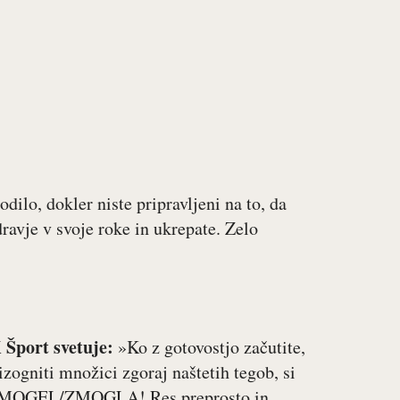
dilo, dokler niste pripravljeni na to, da
ravje v svoje roke in ukrepate. Zelo
 Šport svetuje:
»Ko z gotovostjo začutite,
 izogniti množici zgoraj naštetih tegob, si
M ZMOGEL/ZMOGLA! Res preprosto in