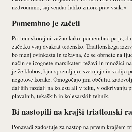
nedvoumno, saj vendar lahko zmore prav vsak.«
Pomembno je začeti
Pri tem skoraj ni važno kako, pomembno pa je, da 
začetku vsaj dvakrat tedensko. Triatlonskega izziva
bo manj ovinkasta in težavna, če se obrnete na lju
način se izognete marsikateri težavi in množici na
je že klubov, kjer spremljajo, svetujejo in vodijo
negotove korake. Omogočajo jim občutiti zadovolj
daljših razdalj na kolesu ali v teku, v odkrivanju p
plavalnih, tekaških in kolesarskih tehnik.
Bi nastopili na krajši triatlonski r
Ponavadi zadostuje za nastop na prvem krajšem tr