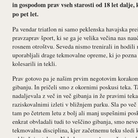
in gospodom prav vseh starosti od 18 let dalje, 
po pet let.
Pa vendar triatlon ni samo peklenska havajska prei
pravzaprav šport, ki se ga je velika večina nas nau
rosnem otroštvu. Seveda nismo trenirali in hodili
uporabljali drage tekmovalne opreme, ki jo pozna d
kolesarili in tekli.
Prav gotovo pa je našim prvim negotovim korakom 
gibanju. In pričeli smo z okornimi poskusi teka. Ta
nadaljevala z več in več gibanja in že pravimi te
raziskovalnimi izleti v bližnjem parku. Sla po več
tam po četrtem letu z bolj ali manj uspešnimi po
enkrat obvladali tudi to veščino gibanja, smo neve
tekmovalna disciplina, kjer začetnemu teku sledi k