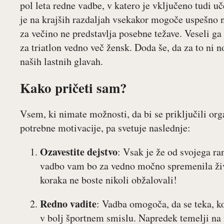
pol leta redne vadbe, v katero je vključeno tudi u
je na krajših razdaljah vsekakor mogoče uspešno na
za večino ne predstavlja posebne težave. Veseli g
za triatlon vedno več žensk. Doda še, da za to ni 
naših lastnih glavah.
Kako pričeti sam?
Vsem, ki nimate možnosti, da bi se priključili orga
potrebne motivacije, pa svetuje naslednje:
Ozavestite dejstvo
: Vsak je že od svojega ra
vadbo vam bo za vedno močno spremenila živl
koraka ne boste nikoli obžalovali!
Redno vadite
: Vadba omogoča, da se teka, ko
v bolj športnem smislu. Napredek temelji na 