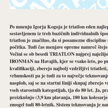
Po mnenju Igorja Kogoja je triatlon eden najlep
sestavljenem iz treh bazičnih individualnih špor
triatlon je značilno, da si posamezne disciplin
počitka. Tudi čas menjave opreme namreč šteje 
Večini se ob besedi TRIATLON najprej naježijo
IRONMAN na Havajih, kjer se vsako leto, po p
kvalifikaciji, zberejo najbolj vzdržljivi triatle
vrhunskosti pa je tudi za to največje tekmovanj
nasploh, saj se na startni liniji skupaj zberejo 
vseh starostnih kategotijah, tja do 80 let. Ja, pr
preizkušnjo (3,9 km plavanja, 180 km kolesarje
zmogel tudi 80-letnik. Sistem tekmovanja je 