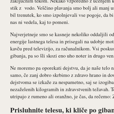
zaključnim tekom. Nekako vzporedno z učenjem kol
stik z vodo. Veščino plavanja smo bolj ali manj usp
bil trenutek, ko smo izpolnjevali vse pogoje, da bi
nas ni vedela, kaj to pomeni.
Najverjetneje smo se kasneje nekoliko oddaljili o
energije lastnega telesa in prisegali na udobje mo
kavču pred televizijo, za računalnikom. Vsi posku
gibanja, pa so šli skozi eno uho noter in drugo ven
Ne moremo pa oporekati dejstvu, da je naše telo n
samo, če zanj dobro skrbimo z zdravo hrano in do
dejstvoma se izkaže za nespametno, saj se izogiban
nezaželenih kilogramih in zdravstvenih težavah. T
utripajo z rumeno ali oranžno, je čas, da rečemo
Prisluhnite telesu, ki kliče po giba