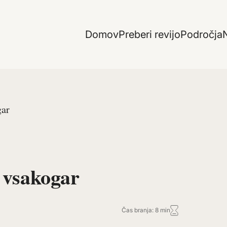
Domov
Preberi revijo
Področja
N
gar
a vsakogar
Čas branja: 8 min