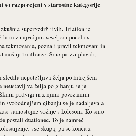
ki so razporejeni v starostne kategorije
zkušnja supervzdržljivih. Triatlon je
čila in z največjim veseljem počela v
 na tekmovanja, poznali pravil tekmovanj in
anašnji triatlonec. Smo pa vsi plavali,
sledila nepotešljiva želja po hitrejšem
 neustavljiva želja po gibanju se je
kaškimi podvigi in z njimi povezanimi
 in svobodnejšem gibanju se je nadaljevala
skusi samostojne vožnje s kolesom. Ko smo
de postali duatlonec. To je namreč
olesarjenje, vse skupaj pa se konča z