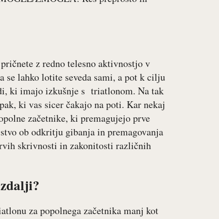
pričnete z redno telesno aktivnostjo v
 se lahko lotite seveda sami, a pot k cilju
di, ki imajo izkušnje s triatlonom. Na tak
pak, ki vas sicer čakajo na poti. Kar nekaj
 popolne začetnike, ki premagujejo prve
stvo ob odkritju gibanja in premagovanja
rvih skrivnosti in zakonitosti različnih
azdalji?
iatlonu za popolnega začetnika manj kot