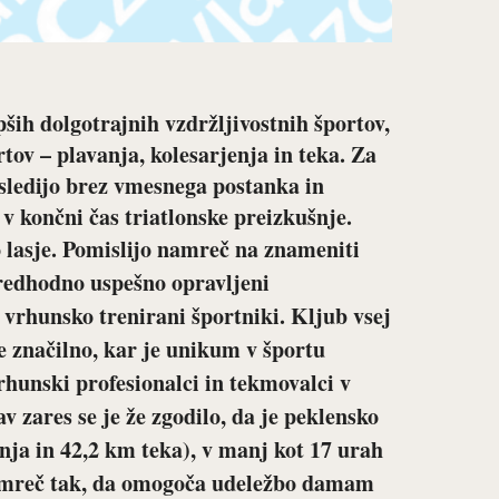
ših dolgotrajnih vzdržljivostnih športov,
tov – plavanja, kolesarjenja in teka. Za
e sledijo brez vmesnega postanka in
v končni čas triatlonske preizkušnje.
 lasje. Pomislijo namreč na znameniti
redhodno uspešno opravljeni
ti, vrhunsko trenirani športniki. Kljub vsej
e značilno, kar je unikum v športu
vrhunski profesionalci in tekmovalci v
av zares se je že zgodilo, da je peklensko
nja in 42,2 km teka), v manj kot 17 urah
namreč tak, da omogoča udeležbo damam