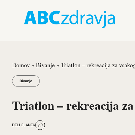
Domov
»
Bivanje
»
Triatlon – rekreacija za vsako
Bivanje
Triatlon – rekreacija z
DELI ČLANEK