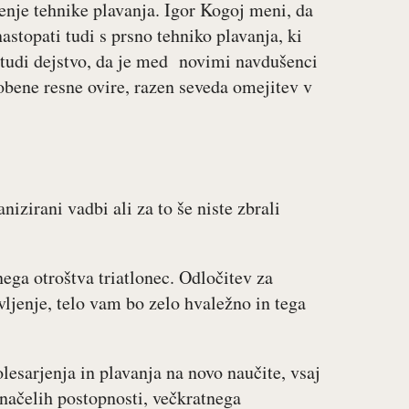
čenje tehnike plavanja. Igor Kogoj meni, da
stopati tudi s prsno tehniko plavanja, ki
a tudi dejstvo, da je med novimi navdušenci
nobene resne ovire, razen seveda omejitev v
nizirani vadbi ali za to še niste zbrali
nega otroštva triatlonec. Odločitev za
jenje, telo vam bo zelo hvaležno in tega
lesarjenja in plavanja na novo naučite, vsaj
načelih postopnosti, večkratnega