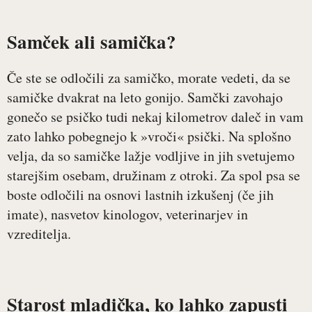
Samček ali samička?
Če ste se odločili za samičko, morate vedeti, da se
samičke dvakrat na leto gonijo. Samčki zavohajo
gonečo se psičko tudi nekaj kilometrov daleč in vam
zato lahko pobegnejo k »vroči« psički. Na splošno
velja, da so samičke lažje vodljive in jih svetujemo
starejšim osebam, družinam z otroki. Za spol psa se
boste odločili na osnovi lastnih izkušenj (če jih
imate), nasvetov kinologov, veterinarjev in
vzreditelja.
Starost mladička, ko lahko zapusti