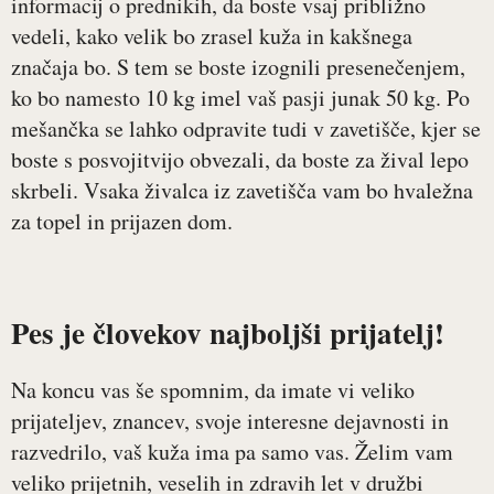
informacij o prednikih, da boste vsaj približno
vedeli, kako velik bo zrasel kuža in kakšnega
značaja bo. S tem se boste izognili presenečenjem,
ko bo namesto 10 kg imel vaš pasji junak 50 kg. Po
mešančka se lahko odpravite tudi v zavetišče, kjer se
boste s posvojitvijo obvezali, da boste za žival lepo
skrbeli. Vsaka živalca iz zavetišča vam bo hvaležna
za topel in prijazen dom.
Pes je človekov najboljši prijatelj!
Na koncu vas še spomnim, da imate vi veliko
prijateljev, znancev, svoje interesne dejavnosti in
razvedrilo, vaš kuža ima pa samo vas. Želim vam
veliko prijetnih, veselih in zdravih let v družbi