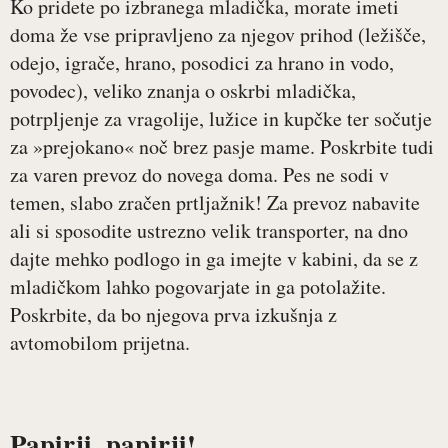
Ko pridete po izbranega mladička, morate imeti
doma že vse pripravljeno za njegov prihod (ležišče,
odejo, igrače, hrano, posodici za hrano in vodo,
povodec), veliko znanja o oskrbi mladička,
potrpljenje za vragolije, lužice in kupčke ter sočutje
za »prejokano« noč brez pasje mame. Poskrbite tudi
za varen prevoz do novega doma. Pes ne sodi v
temen, slabo zračen prtljažnik! Za prevoz nabavite
ali si sposodite ustrezno velik transporter, na dno
dajte mehko podlogo in ga imejte v kabini, da se z
mladičkom lahko pogovarjate in ga potolažite.
Poskrbite, da bo njegova prva izkušnja z
avtomobilom prijetna.
Papirji, papirji!