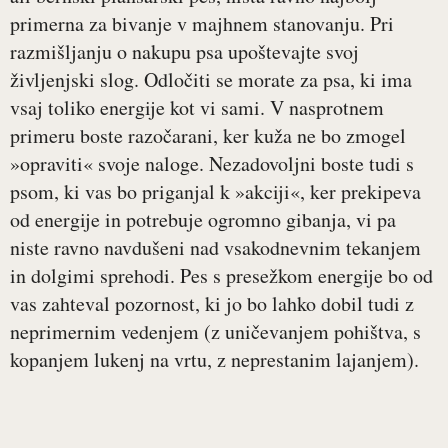
primerna za bivanje v majhnem stanovanju. Pri
razmišljanju o nakupu psa upoštevajte svoj
življenjski slog. Odločiti se morate za psa, ki ima
vsaj toliko energije kot vi sami. V nasprotnem
primeru boste razočarani, ker kuža ne bo zmogel
»opraviti« svoje naloge. Nezadovoljni boste tudi s
psom, ki vas bo priganjal k »akciji«, ker prekipeva
od energije in potrebuje ogromno gibanja, vi pa
niste ravno navdušeni nad vsakodnevnim tekanjem
in dolgimi sprehodi. Pes s presežkom energije bo od
vas zahteval pozornost, ki jo bo lahko dobil tudi z
neprimernim vedenjem (z uničevanjem pohištva, s
kopanjem lukenj na vrtu, z neprestanim lajanjem).