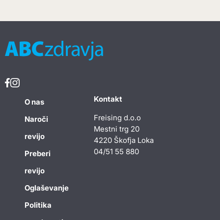
Kontakt
O nas
Freising d.o.o
Naroči
Mestni trg 20
revijo
4220 Škofja Loka
04/51 55 880
Preberi
revijo
Oglaševanje
Politika