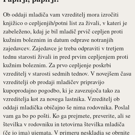
Ob oddaji mladiča vam vzreditelj mora izročiti
knjižico o cepljenjih/potni list za živali, v kateri je
zabeleženo, kdaj je bil mladič prvič cepljen proti
kužnim boleznim in datum odprave notranjih
zajedavcev. Zajedavce je treba odpraviti v tretjem
tednu starosti živali in pred prvim cepljenjem proti
kužnim boleznim. Za prvo cepljenje poskrbi
vzreditelj v starosti sedmih tednov. V novejšem času
vzreditelji ob prodaji mladičev pripravijo
kupoprodajno pogodbo, ki je zavezujoča tako za
vzreditelja kot za novega lastnika. Vzreditelj ob
oddaji mladička običajno še nima rodovnika. Poslal
vam ga bo po pošti. Ko ga prejmete, preverite, ali se
številka v rodovniku in tetovirna številka mladiča
(če jo ima) ujemata. V primeru neskladja se obrnite