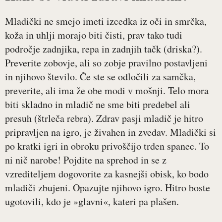
Mladički ne smejo imeti izcedka iz oči in smrčka,
koža in uhlji morajo biti čisti, prav tako tudi
področje zadnjika, repa in zadnjih tačk (driska?).
Preverite zobovje, ali so zobje pravilno postavljeni
in njihovo število. Če ste se odločili za samčka,
preverite, ali ima že obe modi v mošnji. Telo mora
biti skladno in mladič ne sme biti predebel ali
presuh (štrleča rebra). Zdrav pasji mladič je hitro
pripravljen na igro, je živahen in zvedav. Mladički si
po kratki igri in obroku privoščijo trden spanec. To
ni nič narobe! Pojdite na sprehod in se z
vzrediteljem dogovorite za kasnejši obisk, ko bodo
mladiči zbujeni. Opazujte njihovo igro. Hitro boste
ugotovili, kdo je »glavni«, kateri pa plašen.