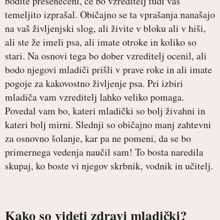
bodite presenečeni, če bo vzreditelj tudi vas
temeljito izprašal. Običajno se ta vprašanja nanašajo
na vaš življenjski slog, ali živite v bloku ali v hiši,
ali ste že imeli psa, ali imate otroke in koliko so
stari. Na osnovi tega bo dober vzreditelj ocenil, ali
bodo njegovi mladiči prišli v prave roke in ali imate
pogoje za kakovostno življenje psa. Pri izbiri
mladiča vam vzreditelj lahko veliko pomaga.
Povedal vam bo, kateri mladički so bolj živahni in
kateri bolj mirni. Slednji so običajno manj zahtevni
za osnovno šolanje, kar pa ne pomeni, da se bo
primernega vedenja naučil sam! To bosta naredila
skupaj, ko boste vi njegov skrbnik, vodnik in učitelj.
Kako so videti zdravi mladički?