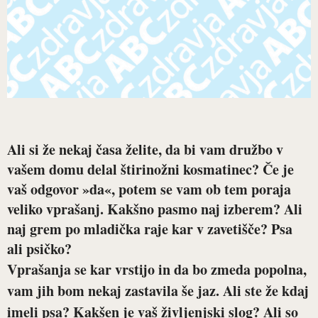
Ali si že nekaj časa želite, da bi vam družbo v
vašem domu delal štirinožni kosmatinec? Če je
vaš odgovor »da«, potem se vam ob tem poraja
veliko vprašanj. Kakšno pasmo naj izberem? Ali
naj grem po mladička raje kar v zavetišče? Psa
ali psičko?
Vprašanja se kar vrstijo in da bo zmeda popolna,
vam jih bom nekaj zastavila še jaz. Ali ste že kdaj
imeli psa? Kakšen je vaš življenjski slog? Ali so