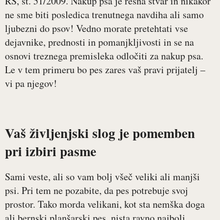
RS, št. 51/2009. Nakup psa je resna stvar in nikakor
ne sme biti posledica trenutnega navdiha ali samo
ljubezni do psov! Vedno morate pretehtati vse
dejavnike, prednosti in pomanjkljivosti in se na
osnovi treznega premisleka odločiti za nakup psa.
Le v tem primeru bo pes zares vaš pravi prijatelj –
vi pa njegov!
Vaš življenjski slog je pomemben
pri izbiri pasme
Sami veste, ali so vam bolj všeč veliki ali manjši
psi. Pri tem ne pozabite, da pes potrebuje svoj
prostor. Tako morda velikani, kot sta nemška doga
ali bernski planšarski pes, nista ravno najbolj