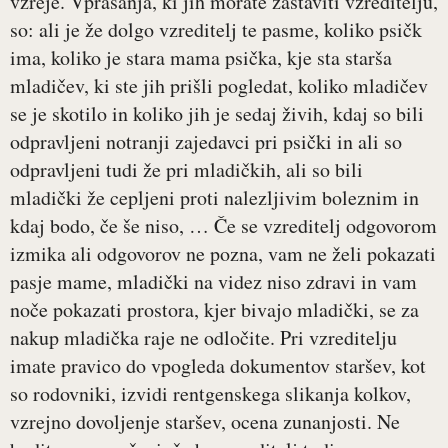
vzreje. Vprašanja, ki jih morate zastaviti vzreditelju,
so: ali je že dolgo vzreditelj te pasme, koliko psičk
ima, koliko je stara mama psička, kje sta starša
mladičev, ki ste jih prišli pogledat, koliko mladičev
se je skotilo in koliko jih je sedaj živih, kdaj so bili
odpravljeni notranji zajedavci pri psički in ali so
odpravljeni tudi že pri mladičkih, ali so bili
mladički že cepljeni proti nalezljivim boleznim in
kdaj bodo, če še niso, … Če se vzreditelj odgovorom
izmika ali odgovorov ne pozna, vam ne želi pokazati
pasje mame, mladički na videz niso zdravi in vam
noče pokazati prostora, kjer bivajo mladički, se za
nakup mladička raje ne odločite. Pri vzreditelju
imate pravico do vpogleda dokumentov staršev, kot
so rodovniki, izvidi rentgenskega slikanja kolkov,
vzrejno dovoljenje staršev, ocena zunanjosti. Ne