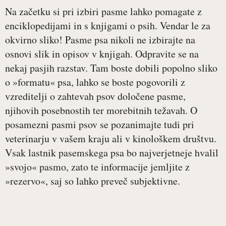
Na začetku si pri izbiri pasme lahko pomagate z
enciklopedijami in s knjigami o psih. Vendar le za
okvirno sliko! Pasme psa nikoli ne izbirajte na
osnovi slik in opisov v knjigah. Odpravite se na
nekaj pasjih razstav. Tam boste dobili popolno sliko
o »formatu« psa, lahko se boste pogovorili z
vzreditelji o zahtevah psov določene pasme,
njihovih posebnostih ter morebitnih težavah. O
posamezni pasmi psov se pozanimajte tudi pri
veterinarju v vašem kraju ali v kinološkem društvu.
Vsak lastnik pasemskega psa bo najverjetneje hvalil
»svojo« pasmo, zato te informacije jemljite z
»rezervo«, saj so lahko preveč subjektivne.