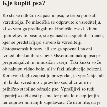
Kje kupiti psa?
Ko ste se odločili za pasmo psa, je treba poiskati
vzreditelja. Po mladička se odpravite k vzreditelju,
ki so vam ga predlagali na kinološki zvezi, klubu
ljubiteljev te pasme, ste ga našli na spletnih straneh,
kjer se predstavljajo slovenski vzreditelji
čistopasemskih psov, ali ste ga spoznali na eni
izmed obiskanih razstav. Odsvetujem nakup psa pri
preprodajalcih in množični vzreji. Taki kužki so že
ob nakupu vidno bolni ali v fazi inkubacije bolezni.
Ker svoje leglo zapustijo prezgodaj, je vprašanje, ali
jih lahko vzredimo v pravilno socializirane in
psihično stabilne odrasle pse. Vprašljivi so tudi
»papirji« o čistosti pasme ter podatki o cepljenjih
ter odpravi notranjih zajedavcev. Če dvomite, da je