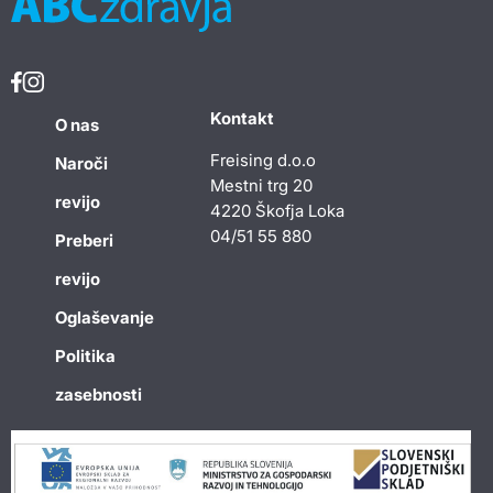
Kontakt
O nas
Freising d.o.o
Naroči
Mestni trg 20
revijo
4220 Škofja Loka
04/51 55 880
Preberi
revijo
Oglaševanje
Politika
zasebnosti