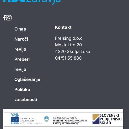
Kontakt
O nas
Freising d.o.o
Naroči
Mestni trg 20
revijo
4220 Škofja Loka
04/51 55 880
Preberi
revijo
Oglaševanje
Politika
zasebnosti