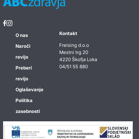
Kontakt
O nas
Freising d.o.o
Naroči
Mestni trg 20
revijo
4220 Škofja Loka
04/51 55 880
Preberi
revijo
Oglaševanje
Politika
zasebnosti