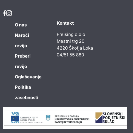
Kontakt
O nas
Freising d.o.o
Naroči
Mestni trg 20
revijo
4220 Škofja Loka
04/51 55 880
Preberi
revijo
Oglaševanje
Politika
zasebnosti