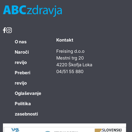
Kontakt
O nas
Freising d.o.o
Naroči
Mestni trg 20
revijo
4220 Škofja Loka
04/51 55 880
Preberi
revijo
Oglaševanje
Politika
zasebnosti