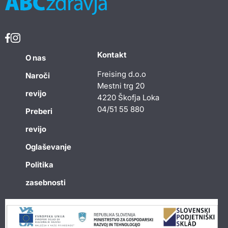
Kontakt
O nas
Freising d.o.o
Naroči
Mestni trg 20
revijo
4220 Škofja Loka
04/51 55 880
Preberi
revijo
Oglaševanje
Politika
zasebnosti