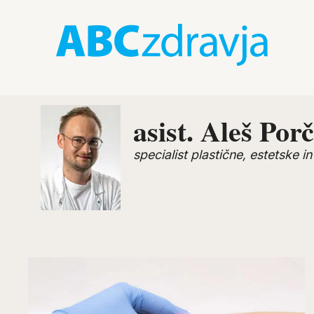
asist. Aleš Por
specialist plastične, estetske i