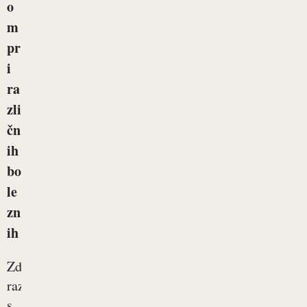
o
m
pr
i
ra
zli
čn
ih
bo
le
zn
ih
Zdravstvene
razmere,
s