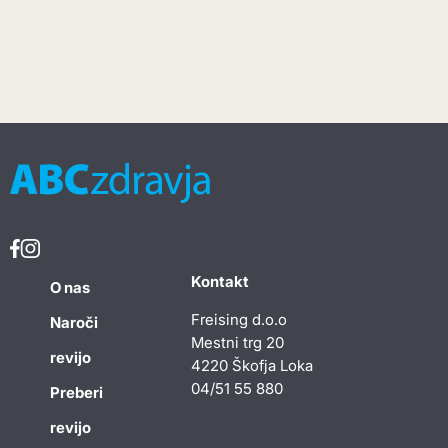
Kontakt
O nas
Freising d.o.o
Naroči
Mestni trg 20
revijo
4220 Škofja Loka
04/51 55 880
Preberi
revijo