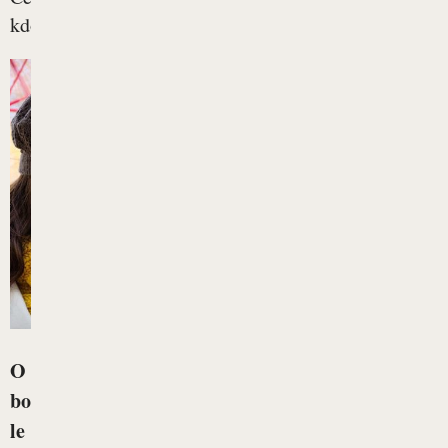
kdo...
O
bo
le