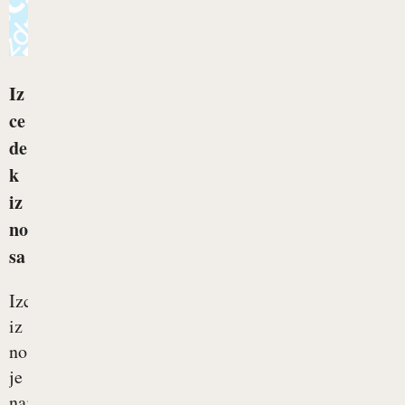
Iz
ce
de
k
iz
no
sa
Izcedek
iz
nosa
je
najbolj