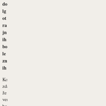
do
lg
ot
ra
jn
ih
bo
le
zn
ih
Kot
zdaj
že
vemo,
bolezen,