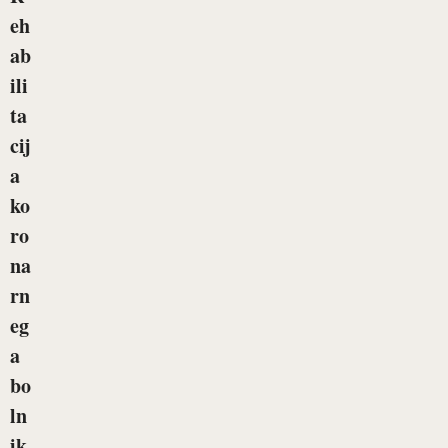
eh
ab
ili
ta
cij
a
ko
ro
na
rn
eg
a
bo
ln
ik