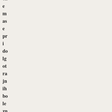
e
m
as
e
pr
i
do
lg
ot
ra
jn
ih
bo
le
zn