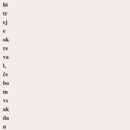
hi
tr
ej
e
ok
re
va
l,
če
bo
m
vs
ak
da
n