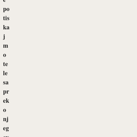
po
tis
ka
j
m
o
te
le
sa
pr
ek
o
nj
eg