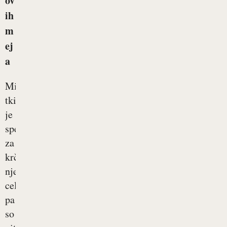
ov
ih
m
ej
a
Mišično
tkivo
je
specializirano
za
krčenje,
njegove
celice
pa
so