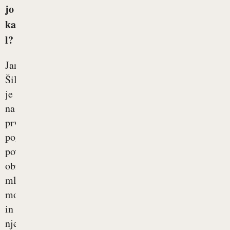
jo
ka
l?
Jan
Šilec
je
na
prvi
pogled
povsem
običajen
mlad
moški
in
njegov