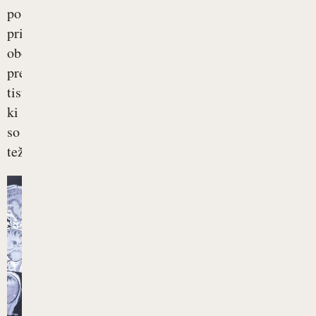
posledice
pri
obolelih,
predvsem
tistih,
ki
so
težko...