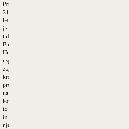
Pri
24
letih
je
bila
Ema
Hrustanović
uspešna,
zagnana,
kreativna
producentka
na
komercialni
televiziji
in
njen