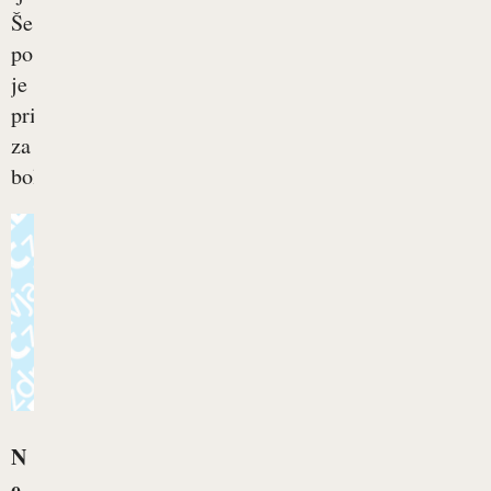
Še
posebej
je
priporočljiva
za
bolnike...
N
e