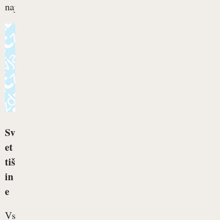
največji...
Sv
et
tiš
in
e
Vsaka