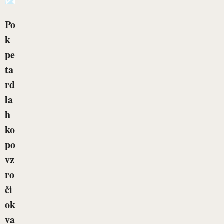
Po
k
pe
ta
rd
la
h
ko
po
vz
ro
či
ok
va