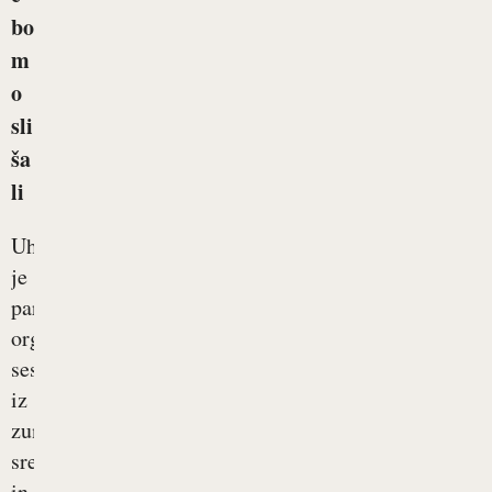
bo
m
o
sli
ša
li
Uho
je
parni
organ,
sestavljen
iz
zunanjega,
srednjega
in