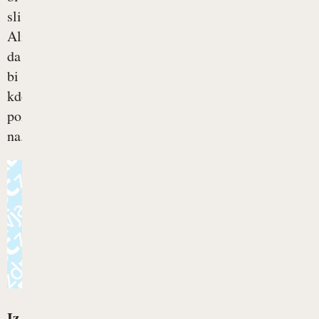
slišali?
Ali
da
bi
kdo
pozvonil
na...
Iz