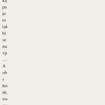
kaj
pa
je
to
takega,
bi
se
marsikdo
vprašal
…
A
obremenitev
s
hrupom
dejansko
sodi