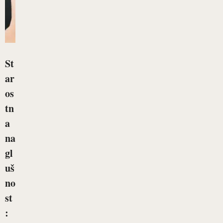
St
ar
os
tn
a
na
gl
uš
no
st
: