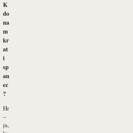
K
do
na
m
kr
at
i
sp
an
ec
?
Hrup
–
ja,