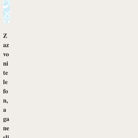
Z
az
vo
ni
te
le
fo
n,
a
ga
ne
sli