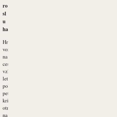
ro
sl
u
ha
Hrumenje
vozil
na
cesti,
vzletanje
letala,
pokanje
petard,
kričanje
otrok
na