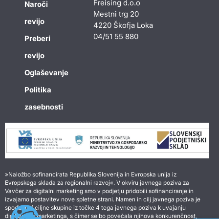
Freising d.o.o
Naroči
Mestni trg 20
revijo
4220 Škofja Loka
04/51 55 880
Preberi
revijo
Oglaševanje
Politika
zasebnosti
»Naložbo sofinancirata Republika Slovenija in Evropska unija iz
Evropskega sklada za regionalni razvoj«. V okviru javnega poziva za
Vavčer za digitalni marketing smo v podjetju pridobili sofinanciranje in
izvajamo postavitev nove spletne strani. Namen in cilj javnega poziva je
spodbuditi ciljne skupine iz točke 4 tega javnega poziva k uvajanju
digitalnega marketinga, s čimer se bo povečala njihova konkurenčnost,