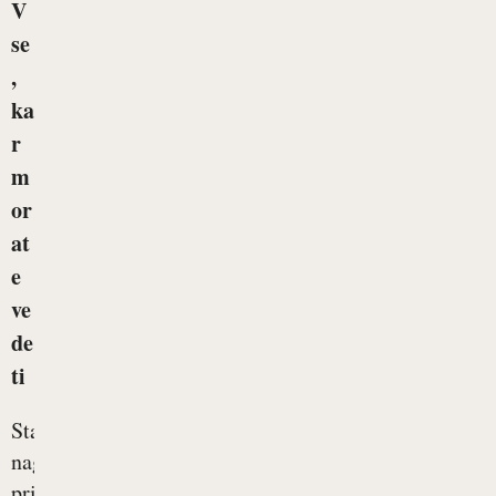
V
se
,
ka
r
m
or
at
e
ve
de
ti
Starostna
naglušnost
prizadene