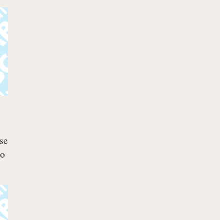
se
so