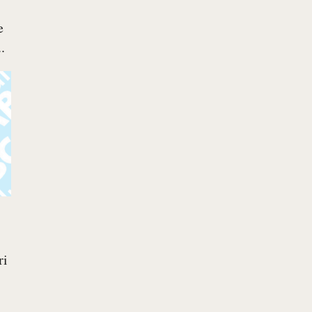
e
.
ri