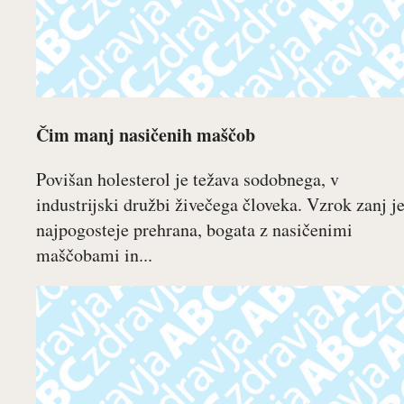
Čim manj nasičenih maščob
Povišan holesterol je težava sodobnega, v
industrijski družbi živečega človeka. Vzrok zanj j
najpogosteje prehrana, bogata z nasičenimi
maščobami in...