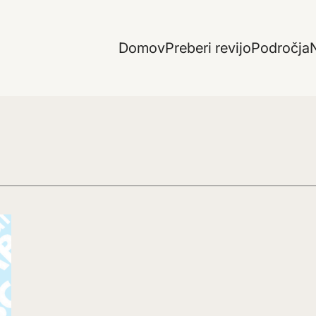
Domov
Preberi revijo
Področja
N