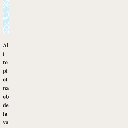
Al
i
to
pl
ot
na
ob
de
la
va