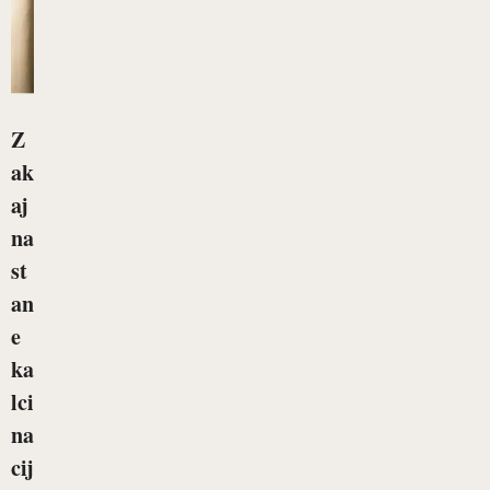
Z
ak
aj
na
st
an
e
ka
lci
na
cij