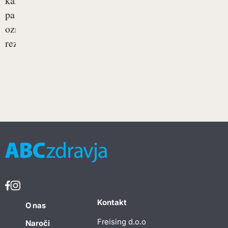
kalcinacija
pa
označujemo
rezultat...
Kontakt
O nas
Freising d.o.o
Naroči