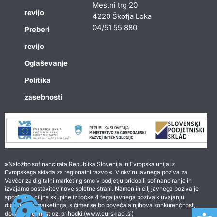
Mestni trg 20
revijo
4220 Škofja Loka
04/51 55 880
Preberi
revijo
Oglaševanje
Politika
zasebnosti
»Naložbo sofinancirata Republika Slovenija in Evropska unija iz
Evropskega sklada za regionalni razvoj«. V okviru javnega poziva za
Vavčer za digitalni marketing smo v podjetju pridobili sofinanciranje in
izvajamo postavitev nove spletne strani. Namen in cilj javnega poziva je
spodbuditi ciljne skupine iz točke 4 tega javnega poziva k uvajanju
digitalnega marketinga, s čimer se bo povečala njihova konkurenčnost,
Open 
dodana vrednost oz. prihodki.(www.eu-skladi.si)