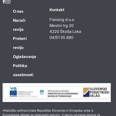
Kontakt
O nas
Freising d.o.o
Naroči
Mestni trg 20
revijo
4220 Škofja Loka
04/51 55 880
Preberi
revijo
Oglaševanje
Politika
zasebnosti
»Naložbo sofinancirata Republika Slovenija in Evropska unija iz
Evropskega sklada za regionalni razvoj«. V okviru javnega poziva za