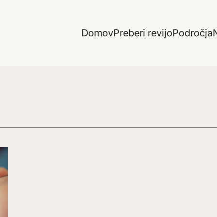
Domov
Preberi revijo
Področja
N