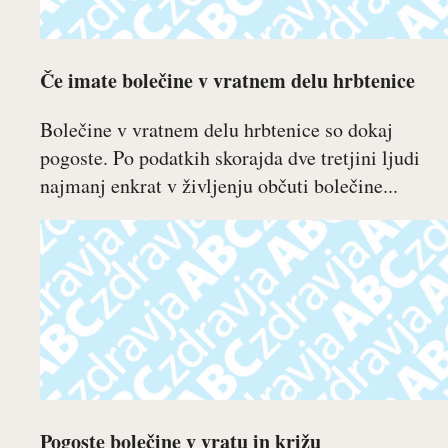
Če imate bolečine v vratnem delu hrbtenice
Bolečine v vratnem delu hrbtenice so dokaj
pogoste. Po podatkih skorajda dve tretjini ljudi
najmanj enkrat v življenju občuti bolečine...
Pogoste bolečine v vratu in križu