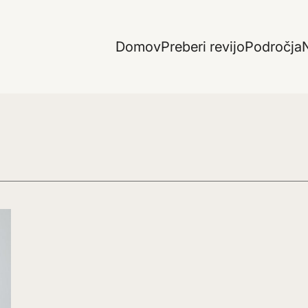
Domov
Preberi revijo
Področja
N