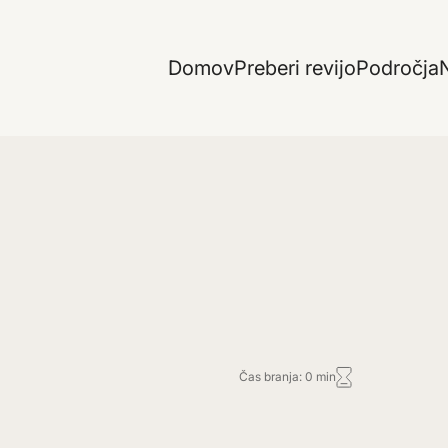
Domov
Preberi revijo
Področja
N
Čas branja: 0 min