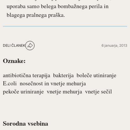
uporaba samo belega bombažnega perila in
blagega pralnega praška.
DELI ČLANEK
6 januarja, 2013
Oznake:
antibiotična terapija
bakterija
boleče utiniranje
E.coli
nosečnost in vnetje mehurja
pekoče uriniranje
vnetje mehurja
vnetje sečil
Sorodna vsebina