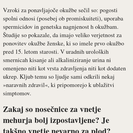
Vzroki za ponavljajoče okužbe sečil so: pogosti
spolni odnosi (posebej ob promiskuiteti), uporaba
spermicidov in genetska nagnjenost h okužbam.
Študije so pokazale, da imajo veliko verjetnost za
ponovitev okužbe ženske, ki so imele prvo okužbo
pred 15. letom starosti. V uradnih uroloških
smernicah kisanje ali alkaliniziranje urina ni
omenjeno niti kot vrsta zdravljenja niti kot dodaten
ukrep. Kljub temu so ljudje sami odkrili nekaj
»naravnih zdravil«, ki pripomorejo k ublažitvi
simptomov.
Zakaj so nosečnice za vnetje
mehurja bolj izpostavljene? Je
takšno vnetje nevarno za plod?