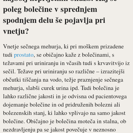
poleg bolečine v sprednjem
spodnjem delu še pojavlja pri
vnetju?
Vnetje sečnega mehurja, ki pri moškem prizadene
tudi
prostato
, se običajno kaže z bolečinami, s
težavami pri uriniranju in včasih tudi s krvavitvijo iz
sečil. Težave pri uriniranju so različne – izrazitejši
občutki tiščanja na vodo, težje praznjenje sečnega
mehurja, slabši curek urina ipd. Tudi bolečina je
lahko različne jakosti in je odvisna od pacientovega
dojemanje bolečine in od pridruženih bolezni ali
bolezenskih stanj, ki lahko vplivajo na samo jakost
bolečine. Običajno je bolečina moteča in stalna, ob
nezdravljenju pa se jakost povečuje v neznosno