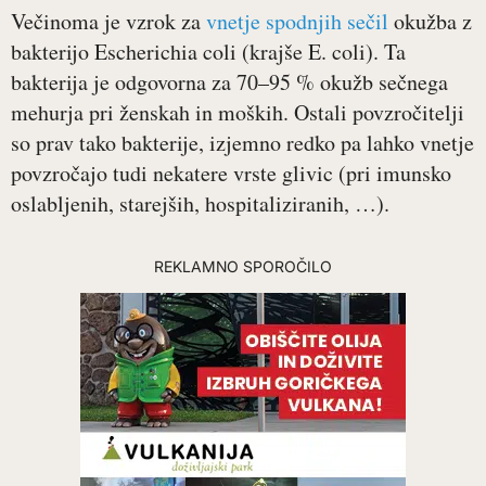
Večinoma je vzrok za
vnetje spodnjih sečil
okužba z
bakterijo Escherichia coli (krajše E. coli). Ta
bakterija je odgovorna za 70–95 % okužb sečnega
mehurja pri ženskah in moških. Ostali povzročitelji
so prav tako bakterije, izjemno redko pa lahko vnetje
povzročajo tudi nekatere vrste glivic (pri imunsko
oslabljenih, starejših, hospitaliziranih, …).
REKLAMNO SPOROČILO