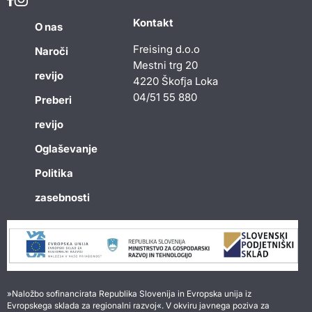
Kontakt
O nas
Freising d.o.o
Naroči
Mestni trg 20
revijo
4220 Škofja Loka
04/51 55 880
Preberi
revijo
Oglaševanje
Politika
zasebnosti
»Naložbo sofinancirata Republika Slovenija in Evropska unija iz
Evropskega sklada za regionalni razvoj«. V okviru javnega poziva za