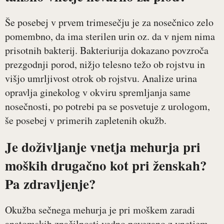
Še posebej v prvem trimesečju je za nosečnico zelo
pomembno, da ima sterilen urin oz. da v njem nima
prisotnih bakterij. Bakteriurija dokazano povzroča
prezgodnji porod, nižjo telesno težo ob rojstvu in
višjo umrljivost otrok ob rojstvu. Analize urina
opravlja ginekolog v okviru spremljanja same
nosečnosti, po potrebi pa se posvetuje z urologom,
še posebej v primerih zapletenih okužb.
Je doživljanje vnetja mehurja pri
moških drugačno kot pri ženskah?
Pa zdravljenje?
Okužba sečnega mehurja je pri moškem zaradi
anatomskih značilnosti vedno povezano z vnetjem