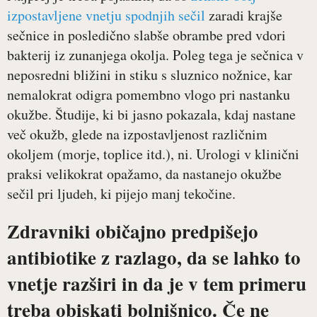
izpostavljene vnetju spodnjih sečil
zaradi krajše
sečnice in posledično slabše obrambe pred vdori
bakterij iz zunanjega okolja. Poleg tega je sečnica v
neposredni bližini in stiku s sluznico nožnice, kar
nemalokrat odigra pomembno vlogo pri nastanku
okužbe. Študije, ki bi jasno pokazala, kdaj nastane
več okužb, glede na izpostavljenost različnim
okoljem (morje, toplice itd.), ni. Urologi v klinični
praksi velikokrat opažamo, da nastanejo okužbe
sečil pri ljudeh, ki pijejo manj tekočine.
Zdravniki običajno predpišejo
antibiotike z razlago, da se lahko to
vnetje razširi in da je v tem primeru
treba obiskati bolnišnico. Če ne