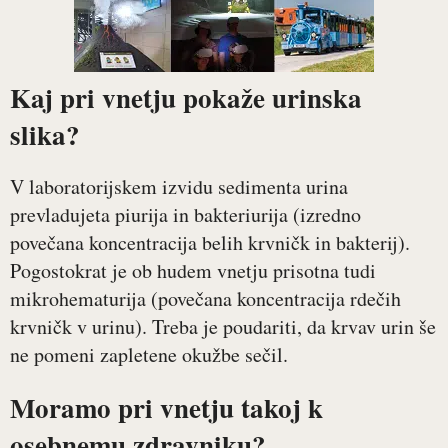
Kaj pri vnetju pokaže urinska
slika?
V laboratorijskem izvidu sedimenta urina
prevladujeta piurija in bakteriurija (izredno
povečana koncentracija belih krvničk in bakterij).
Pogostokrat je ob hudem vnetju prisotna tudi
mikrohematurija (povečana koncentracija rdečih
krvničk v urinu). Treba je poudariti, da krvav urin še
ne pomeni zapletene okužbe sečil.
Moramo pri vnetju takoj k
osebnemu zdravniku?