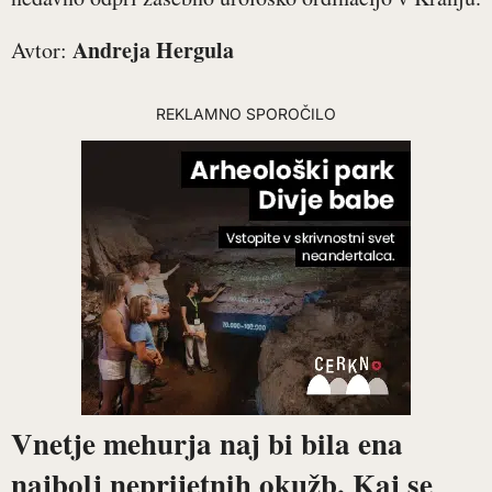
Andreja Hergula
Avtor:
REKLAMNO SPOROČILO
Vnetje mehurja naj bi bila ena
najbolj neprijetnih okužb. Kaj se