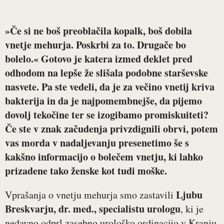
»Če si ne boš preoblačila kopalk, boš dobila
vnetje mehurja. Poskrbi za to. Drugače bo
bolelo.« Gotovo je katera izmed deklet pred
odhodom na lepše že slišala podobne starševske
nasvete. Pa ste vedeli, da je za večino vnetij kriva
bakterija in da je najpomembnejše, da pijemo
dovolj tekočine ter se izogibamo promiskuiteti?
Če ste v znak začudenja privzdignili obrvi, potem
vas morda v nadaljevanju presenetimo še s
kakšno informacijo o bolečem vnetju, ki lahko
prizadene tako ženske kot tudi moške.
Ljubu
Vprašanja o vnetju mehurja smo zastavili
Breskvarju, dr. med., specialistu urologu
, ki je
nedavno odprl zasebno urološko ordinacijo v Kranju.