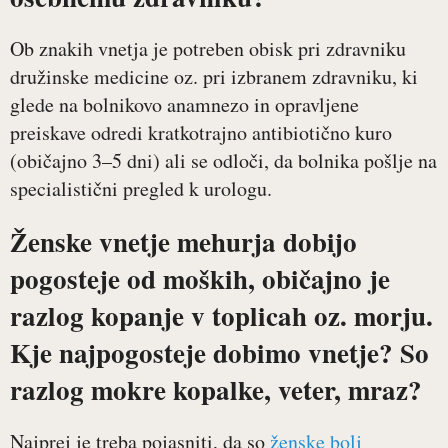
Ob znakih vnetja je potreben obisk pri zdravniku
družinske medicine oz. pri izbranem zdravniku, ki
glede na bolnikovo anamnezo in opravljene
preiskave odredi kratkotrajno antibiotično kuro
(običajno 3–5 dni) ali se odloči, da bolnika pošlje na
specialistični pregled k urologu.
Ženske vnetje mehurja dobijo
pogosteje od moških, običajno je
razlog kopanje v toplicah oz. morju.
Kje najpogosteje dobimo vnetje? So
razlog mokre kopalke, veter, mraz?
Najprej je treba pojasniti, da so
ženske bolj