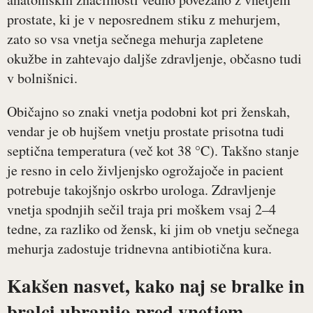
prostate, ki je v neposrednem stiku z mehurjem,
zato so vsa vnetja sečnega mehurja zapletene
okužbe in zahtevajo daljše zdravljenje, občasno tudi
v bolnišnici.
Običajno so znaki vnetja podobni kot pri ženskah,
vendar je ob hujšem vnetju prostate prisotna tudi
septična temperatura (več kot 38 °C). Takšno stanje
je resno in celo življenjsko ogrožajoče in pacient
potrebuje takojšnjo oskrbo urologa. Zdravljenje
vnetja spodnjih sečil traja pri moškem vsaj 2–4
tedne, za razliko od žensk, ki jim ob vnetju sečnega
mehurja zadostuje tridnevna antibiotična kura.
Kakšen nasvet, kako naj se bralke in
bralci ubranijo pred vnetjem