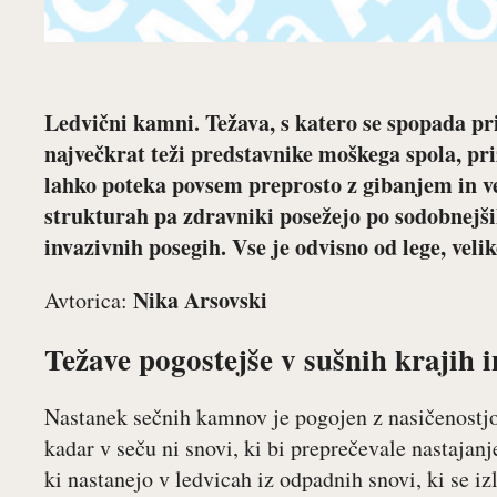
Ledvični kamni. Težava, s katero se spopada pri
največkrat teži predstavnike moškega spola, pr
lahko poteka povsem preprosto z gibanjem in ve
strukturah pa zdravniki posežejo po sodobnejš
invazivnih posegih. Vse je odvisno od lege, veliko
Nika Arsovski
Avtorica:
Težave pogostejše v sušnih krajih 
Nastanek sečnih kamnov je pogojen z nasičenostjo s
kadar v seču ni snovi, ki bi preprečevale nastajan
ki nastanejo v ledvicah iz odpadnih snovi, ki se izl