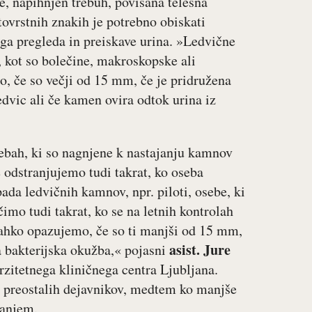
e, napihnjen trebuh, povišana telesna
tovrstnih znakih je potrebno obiskati
ega pregleda in preiskave urina. »Ledvične
 kot so bolečine, makroskopske ali
, če so večji od 15 mm, če je pridružena
edvic ali če kamen ovira odtok urina iz
ebah, ki so nagnjene k nastajanju kamnov
 odstranjujemo tudi takrat, ko oseba
ada ledvičnih kamnov, npr. piloti, osebe, ki
imo tudi takrat, ko se na letnih kontrolah
ahko opazujemo, če so ti manjši od 15 mm,
asist. Jure
a bakterijska okužba,« pojasni
rzitetnega kliničnega centra Ljubljana.
in preostalih dejavnikov, medtem ko manjše
banjem.