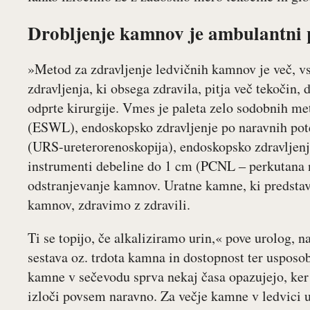
Drobljenje kamnov je ambulantni 
»Metod za zdravljenje ledvičnih kamnov je več, v
zdravljenja, ki obsega zdravila, pitja več tekočin, 
odprte kirurgije. Vmes je paleta zelo sodobnih me
(ESWL), endoskopsko zdravljenje po naravnih pot
(URS-ureterorenoskopija), endoskopsko zdravljenj
instrumenti debeline do 1 cm (PCNL ‒ perkutana n
odstranjevanje kamnov. Uratne kamne, ki predstavl
kamnov, zdravimo z zdravili.
Ti se topijo, če alkaliziramo urin,« pove urolog, n
sestava oz. trdota kamna in dostopnost ter uspos
kamne v sečevodu sprva nekaj časa opazujejo, ke
izloči povsem naravno. Za večje kamne v ledvici 