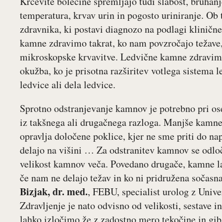
Krčevite bolečine spremljajo tudi slabost, bruhanj
temperatura, krvav urin in pogosto uriniranje. Ob 
zdravnika, ki postavi diagnozo na podlagi kliničn
kamne zdravimo takrat, ko nam povzročajo težave,
mikroskopske krvavitve. Ledvične kamne zdravimo
okužba, ko je prisotna razširitev votlega sistema l
ledvice ali dela ledvice.
Sprotno odstranjevanje kamnov je potrebno pri os
iz takšnega ali drugačnega razloga. Manjše kamne
opravlja določene poklice, kjer ne sme priti do nap
delajo na višini … Za odstranitev kamnov se odloč
velikost kamnov veča. Povedano drugače, kamne l
če nam ne delajo težav in ko ni pridružena sočasn
Bizjak, dr. med.
, FEBU, specialist urolog z Unive
Zdravljenje je nato odvisno od velikosti, sestave 
lahko izločimo že z zadostno mero tekočine in gi