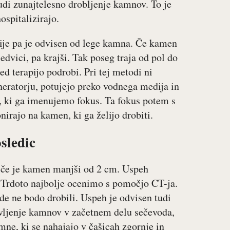
udi zunajtelesno drobljenje kamnov. To je
ospitalizirajo.
pije pa je odvisen od lege kamna. Če kamen
 ledvici, pa krajši. Tak poseg traja od pol do
d terapijo podrobi. Pri tej metodi ni
neratorju, potujejo preko vodnega medija in
u, ki ga imenujemo fokus. Ta fokus potem s
irajo na kamen, ki ga želijo drobiti.
sledic
 če je kamen manjši od 2 cm. Uspeh
. Trdoto najbolje ocenimo s pomočjo CT-ja.
de ne bodo drobili. Uspeh je odvisen tudi
vljenje kamnov v začetnem delu sečevoda,
ne, ki se nahajajo v čašicah zgornje in