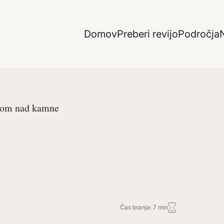
Domov
Preberi revijo
Področja
N
som nad kamne
Čas branja: 7 min