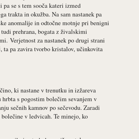
ali pa se s tem sooča kateri izmed
ega trakta in okužba. Na sam nastanek pa
ske anomalije in odtočne motnje pri benigni
 tudi prehrana, bogata z živalskimi
ami. Verjetnost za nastanek po drugi strani
, ta pa zavira tvorbo kristalov, učinkovita
no, ki nastane v trenutku in izžareva
lu hrbta s pogostim bolečim sevanjem v
anju sečnih kamnov po sečevodu. Zaradi
 bolečine v ledvicah. Te minejo, ko