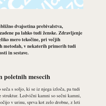
bližno dvajsetina prebivalstva,
izadene pa lahko tudi ženske. Zdravljenje
liko mero tekočine, pri večjih
ih metodah, v nekaterih primerih tudi
sti in sestave.
in poletnih mesecih
eča s soljo, ki se iz njega izloča, pa tudi
je struktur. Ledvični kamni so sečni kamni,
očijo v urinu, sprva kot zelo drobne, z leti