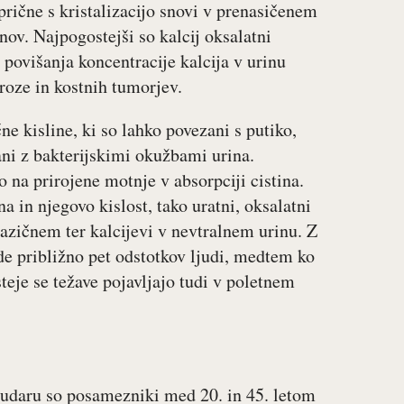
prične s kristalizacijo snovi v prenasičenem
ov. Najpogostejši so kalcij oksalatni
 povišanja koncentracije kalcija v urinu
roze in kostnih tumorjev.
ne kisline, ki so lahko povezani s putiko,
ani z bakterijskimi okužbami urina.
 na prirojene motnje v absorpciji cistina.
na in njegovo kislost, tako uratni, oksalatni
bazičnem ter kalcijevi v nevtralnem urinu. Z
de približno pet odstotkov ljudi, medtem ko
steje se težave pojavljajo tudi v poletnem
na udaru so posamezniki med 20. in 45. letom