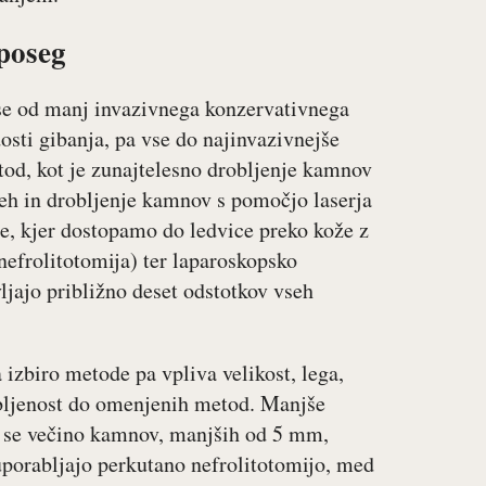
poseg
se od manj invazivnega konzervativnega
dosti gibanja, pa vse do najinvazivnejše
tod, kot je zunajtelesno drobljenje kamnov
eh in drobljenje kamnov s pomočjo laserja
e, kjer dostopamo do ledvice preko kože z
efrolitotomija) ter laparoskopsko
jajo približno deset odstotkov vseh
a izbiro metode pa vpliva velikost, lega,
obljenost do omenjenih metod. Manjše
r se večino kamnov, manjših od 5 mm,
uporabljajo perkutano nefrolitotomijo, med