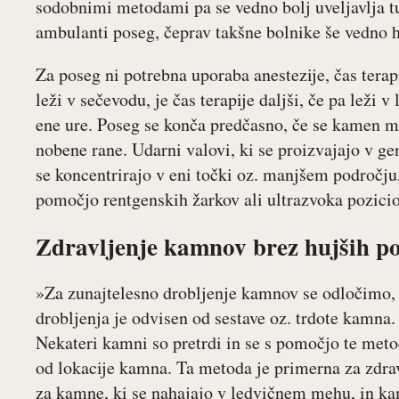
sodobnimi metodami pa se vedno bolj uveljavlja t
ambulanti poseg, čeprav takšne bolnike še vedno h
Za poseg ni potrebna uporaba anestezije, čas tera
leži v sečevodu, je čas terapije daljši, če pa leži v
ene ure. Poseg se konča predčasno, če se kamen me
nobene rane. Udarni valovi, ki se proizvajajo v ge
se koncentrirajo v eni točki oz. manjšem področj
pomočjo rentgenskih žarkov ali ultrazvoka pozicion
Zdravljenje kamnov brez hujših po
»Za zunajtelesno drobljenje kamnov se odločimo,
drobljenja je odvisen od sestave oz. trdote kamna
Nekateri kamni so pretrdi in se s pomočjo te meto
od lokacije kamna. Ta metoda je primerna za zdra
za kamne, ki se nahajajo v ledvičnem mehu, in kam