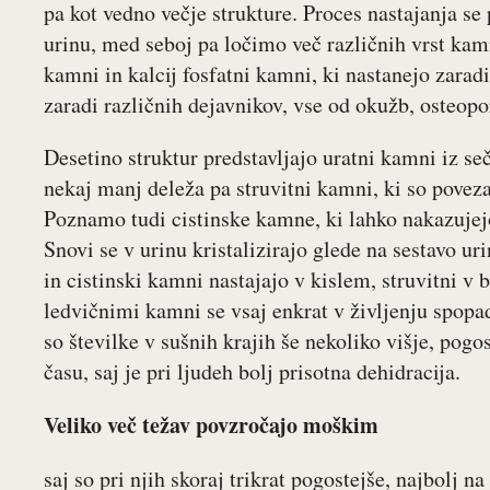
pa kot vedno večje strukture. Proces nastajanja se 
urinu, med seboj pa ločimo več različnih vrst kamn
kamni in kalcij fosfatni kamni, ki nastanejo zaradi
zaradi različnih dejavnikov, vse od okužb, osteopo
Desetino struktur predstavljajo uratni kamni iz seč
nekaj manj deleža pa struvitni kamni, ki so povez
Poznamo tudi cistinske kamne, ki lahko nakazujejo
Snovi se v urinu kristalizirajo glede na sestavo uri
in cistinski kamni nastajajo v kislem, struvitni v 
ledvičnimi kamni se vsaj enkrat v življenju spopa
so številke v sušnih krajih še nekoliko višje, pogo
času, saj je pri ljudeh bolj prisotna dehidracija.
Veliko več težav povzročajo moškim
saj so pri njih skoraj trikrat pogostejše, najbolj 