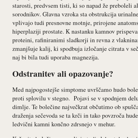
starosti, predvsem tisti, ki so napad že preboleli 
sorodnikov. Glavna vzroka sta obstrukcija urinaln
vplivajo tudi presnovne motnje, prirojene anatom
hiperplaziji prostate. K nastanku kamnov prispeva
proteini, rafiniranimi sladkorji in revna z vlaknin
zmanjšuje kalij, ki spodbuja izločanje citrata v seč
naj bi bila tudi uporaba magnezija.
Odstranitev ali opazovanje?
Med najpogostejše simptome uvrščamo hudo boleči
proti splovilu v stegno. Pojavi se v spodnjem de
dimlje. Te bolečine največkrat občutimo ob spušč
draženja sečevoda se ta krči in tako povzroča hude
ledvični kamni končno zdrsnejo v mehur.