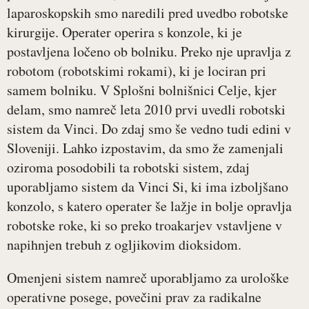
laparoskopskih smo naredili pred uvedbo robotske
kirurgije. Operater operira s konzole, ki je
postavljena ločeno ob bolniku. Preko nje upravlja z
robotom (robotskimi rokami), ki je lociran pri
samem bolniku. V Splošni bolnišnici Celje, kjer
delam, smo namreč leta 2010 prvi uvedli robotski
sistem da Vinci. Do zdaj smo še vedno tudi edini v
Sloveniji. Lahko izpostavim, da smo že zamenjali
oziroma posodobili ta robotski sistem, zdaj
uporabljamo sistem da Vinci Si, ki ima izboljšano
konzolo, s katero operater še lažje in bolje opravlja
robotske roke, ki so preko troakarjev vstavljene v
napihnjen trebuh z ogljikovim dioksidom.
Omenjeni sistem namreč uporabljamo za urološke
operativne posege, povečini prav za radikalne