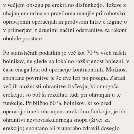
v večjem obsegu pa erektilno disfunkcijo. Težave z
uhajanjem urina so praviloma manjše pri robotsko
opravljenih operacijah in predvsem hitreje izginejo
v primerjavi z drugimi načini odstranitve za rakom
obolele prostate.
Po statističnih podatkih je več kot 70 % vseh naših
bolnikov, ne glede na lokalno razširjenost bolezni, v
času enega leta od operacije kontinentnih. Možnost
spontane povrnitve je še dve leti po posegu. Zaradi
večjih možnosti ohranitve živčevja, ki omogoča
erekcijo, so boljši rezultati tudi pri ohranjanju te
funkcije. Približno 60 % bolnikov, ki so pred
operacijo imeli ohranjeno erektilno funkcijo, je ob
ohranitvi nevrovaskularnega snopa (živci za
erekcijo) spontano ali z uporabo zdravil doseglo