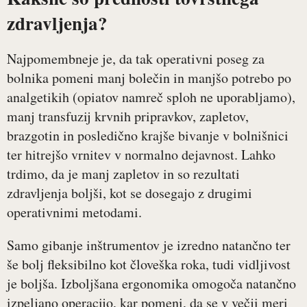
zdravljenja?
Najpomembneje je, da tak operativni poseg za
bolnika pomeni manj bolečin in manjšo potrebo po
analgetikih (opiatov namreč sploh ne uporabljamo),
manj transfuzij krvnih pripravkov, zapletov,
brazgotin in posledično krajše bivanje v bolnišnici
ter hitrejšo vrnitev v normalno dejavnost. Lahko
trdimo, da je manj zapletov in so rezultati
zdravljenja boljši, kot se dosegajo z drugimi
operativnimi metodami.
Samo gibanje inštrumentov je izredno natančno ter
še bolj fleksibilno kot človeška roka, tudi vidljivost
je boljša. Izboljšana ergonomika omogoča natančno
izpeljano operacijo, kar pomeni, da se v večji meri