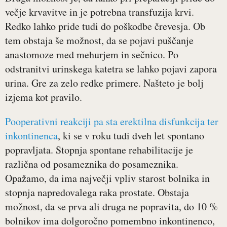
večje krvavitve in je potrebna transfuzija krvi.
Redko lahko pride tudi do poškodbe črevesja. Ob
tem obstaja še možnost, da se pojavi puščanje
anastomoze med mehurjem in sečnico. Po
odstranitvi urinskega katetra se lahko pojavi zapora
urina. Gre za zelo redke primere. Našteto je bolj
izjema kot pravilo.
Pooperativni reakciji pa sta erektilna disfunkcija ter
inkontinenca
, ki se v roku tudi dveh let spontano
popravljata. Stopnja spontane rehabilitacije je
različna od posameznika do posameznika.
Opažamo, da ima največji vpliv starost bolnika in
stopnja napredovalega raka prostate. Obstaja
možnost, da se prva ali druga ne popravita, do 10 %
bolnikov ima dolgoročno pomembno inkontinenco,