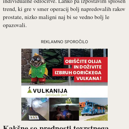
individualne odločitve. Lahko pa izpostavim splošen
trend, ki gre v smer operacij bolj napredovalih rakov
prostate, nizko maligni naj bi se vedno bolj le
opazovali.
REKLAMNO SPOROČILO
Kakšne so prednosti tovrstnega