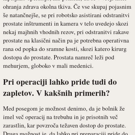
ohranja zdrava okolna tkiva. Če vse skupaj pojasnim
še natančnejše, se pri robotsko asistirani odstranitvi
prostate inštrumenti in kamera v telo uvedejo skozi
nekaj majhnih vhodnih rezov, pri odstranitvi rakave
prostate na klasični način pa je potrebna operativna
rana od popka do sramne kosti, skozi katero kirurg
dostopa do prostate. Prostata namreč leži pod
mehurjem, globoko v mali medenici.
Pri operaciji lahko pride tudi do
zapletov. V kakšnih primerih?
Med posegom je možnost denimo, da je bolnik že
imel več operacij na trebuhu in je prisotnih več
zarastlin, kar povzroča težaven dostop do prostate.
Druga možnost je, da lahko pri preparaciji pride do