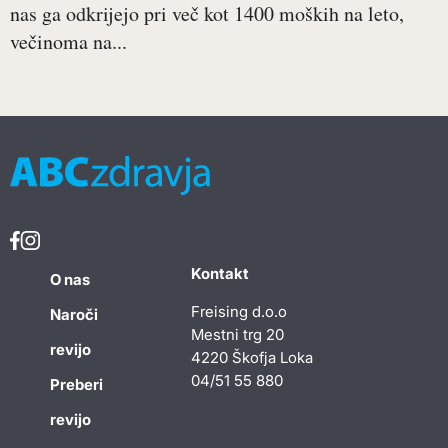
nas ga odkrijejo pri več kot 1400 moških na leto,
večinoma na...
Kontakt
O nas
Freising d.o.o
Naroči
Mestni trg 20
revijo
4220 Škofja Loka
04/51 55 880
Preberi
revijo