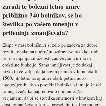
zaradi te bolezni letno umre
približno 340 bolnikov, se bo
številka po vašem mnenju v
prihodnje zmanjševala?
Ekipa v naši bolnišnici si zelo prizadeva za dobre
rezultate tako na področju ozdravitve raka kot tudi
pri ohranjanju zmožnosti zadrževanja urina in
erektilne funkcije. Sama umrljivost je že dokaj
nizka in če velja, da ja novih primerov letno okoli
1500, jih letno torej umre okoli petina novo
ugotovljenih. To so povečini bolniki, ki imajo že od
samega začetka napredovalo obolenje. Ne
verjamem, da bi se številka smrtnosti v kratkem kaj
dosti zmanjševala, ker se presejalni testi po mojem