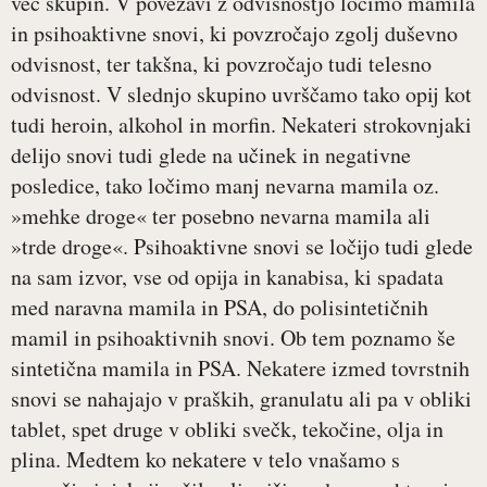
več skupin. V povezavi z odvisnostjo ločimo mamila
in psihoaktivne snovi, ki povzročajo zgolj duševno
odvisnost, ter takšna, ki povzročajo tudi telesno
odvisnost. V slednjo skupino uvrščamo tako opij kot
tudi heroin, alkohol in morfin. Nekateri strokovnjaki
delijo snovi tudi glede na učinek in negativne
posledice, tako ločimo manj nevarna mamila oz.
»mehke droge« ter posebno nevarna mamila ali
»trde droge«. Psihoaktivne snovi se ločijo tudi glede
na sam izvor, vse od opija in kanabisa, ki spadata
med naravna mamila in PSA, do polisintetičnih
mamil in psihoaktivnih snovi. Ob tem poznamo še
sintetična mamila in PSA. Nekatere izmed tovrstnih
snovi se nahajajo v praških, granulatu ali pa v obliki
tablet, spet druge v obliki svečk, tekočine, olja in
plina. Medtem ko nekatere v telo vnašamo s