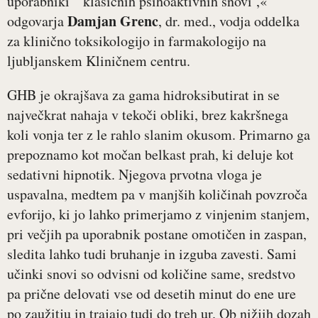
uporabniki ‘klasičnih psihoaktivnih snovi’,«
Damjan Grenc
odgovarja
, dr. med., vodja oddelka
za klinično toksikologijo in farmakologijo na
ljubljanskem Kliničnem centru.
GHB je okrajšava za gama hidroksibutirat in se
največkrat nahaja v tekoči obliki, brez kakršnega
koli vonja ter z le rahlo slanim okusom. Primarno ga
prepoznamo kot močan belkast prah, ki deluje kot
sedativni hipnotik. Njegova prvotna vloga je
uspavalna, medtem pa v manjših količinah povzroča
evforijo, ki jo lahko primerjamo z vinjenim stanjem,
pri večjih pa uporabnik postane omotičen in zaspan,
sledita lahko tudi bruhanje in izguba zavesti. Sami
učinki snovi so odvisni od količine same, sredstvo
pa prične delovati vse od desetih minut do ene ure
po zaužitju in trajajo tudi do treh ur. Ob nižjih dozah