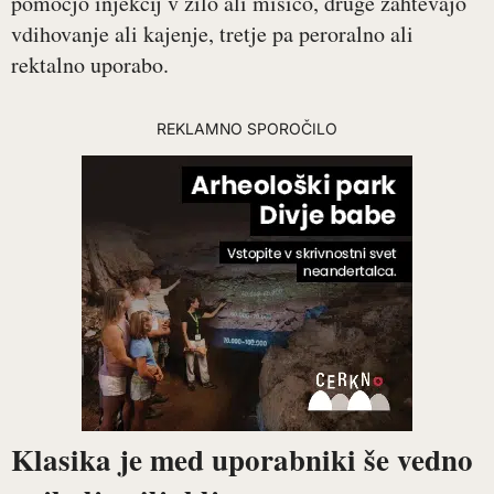
pomočjo injekcij v žilo ali mišico, druge zahtevajo
vdihovanje ali kajenje, tretje pa peroralno ali
rektalno uporabo.
REKLAMNO SPOROČILO
Klasika je med uporabniki še vedno