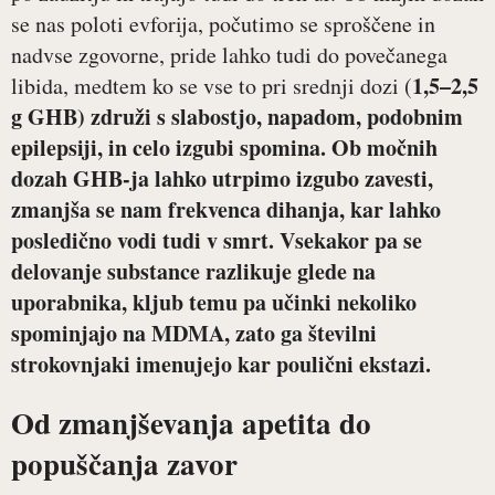
se nas poloti evforija, počutimo se sproščene in
nadvse zgovorne, pride lahko tudi do povečanega
1,5–2,5
libida, medtem ko se vse to pri srednji dozi (
g GHB) združi s slabostjo, napadom, podobnim
epilepsiji, in celo izgubi spomina. Ob močnih
dozah GHB-ja lahko utrpimo izgubo zavesti,
zmanjša se nam frekvenca dihanja, kar lahko
posledično vodi tudi v smrt. Vsekakor pa se
delovanje substance razlikuje glede na
uporabnika, kljub temu pa učinki nekoliko
spominjajo na MDMA, zato ga številni
strokovnjaki imenujejo kar poulični ekstazi.
Od zmanjševanja apetita do
popuščanja zavor