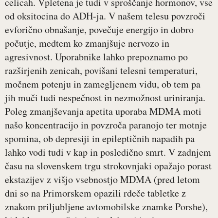
celicah. Vpletena je tudi v sproščanje hormonov, vse
od oksitocina do ADH-ja. V našem telesu povzroči
evforično obnašanje, povečuje energijo in dobro
počutje, medtem ko zmanjšuje nervozo in
agresivnost. Uporabnike lahko prepoznamo po
razširjenih zenicah, povišani telesni temperaturi,
močnem potenju in zamegljenem vidu, ob tem pa
jih muči tudi nespečnost in nezmožnost uriniranja.
Poleg zmanjševanja apetita uporaba MDMA moti
našo koncentracijo in povzroča paranojo ter motnje
spomina, ob depresiji in epileptičnih napadih pa
lahko vodi tudi v kap in posledično smrt. V zadnjem
času na slovenskem trgu strokovnjaki opažajo porast
ekstazijev z višjo vsebnostjo MDMA (pred letom
dni so na Primorskem opazili rdeče tabletke z
znakom priljubljene avtomobilske znamke Porshe),