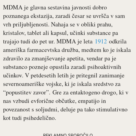
MDMA je glavna sestavina javnosti dobro
poznanega ekstazija, zaradi česar se uvršča v sam
vrh priljubljenosti. Nahaja se v obliki prahu,
kristalov, tablet ali kapsul, učinki substance pa
trajajo tudi do pet ur. MDMA je leta
1912
odkrila
ameriška farmacevtska družba, medtem ko je iskala
zdravilo za zmanjševanje apetita, vendar pa je
substanco pozneje opustila zaradi psihoaktivnih
učinkov. V petdesetih letih je pritegnil zanimanje
severnoameriške vojske, ki je iskala sredstvo za
“popustitev zavor”. Gre za entaktogeno drogo, ki v
nas vzbudi evforične občutke, empatijo in
povezanost s soljudmi, deluje pa tako stimulativno
kot tudi psihedelično.
REKLAMNO SPOROČILO