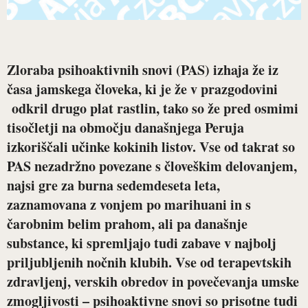
Zloraba psihoaktivnih snovi (PAS) izhaja že iz
časa jamskega človeka, ki je že v prazgodovini
odkril drugo plat rastlin, tako so že pred osmimi
tisočletji na območju današnjega Peruja
izkoriščali učinke kokinih listov. Vse od takrat so
PAS nezadržno povezane s človeškim delovanjem,
najsi gre za burna sedemdeseta leta,
zaznamovana z vonjem po marihuani in s
čarobnim belim prahom, ali pa današnje
substance, ki spremljajo tudi zabave v najbolj
priljubljenih nočnih klubih. Vse od terapevtskih
zdravljenj, verskih obredov in povečevanja umske
zmogljivosti – psihoaktivne snovi so prisotne tudi