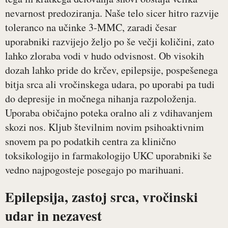
nevarnost predoziranja. Naše telo sicer hitro razvije
toleranco na učinke 3-MMC, zaradi česar
uporabniki razvijejo željo po še večji količini, zato
lahko zloraba vodi v hudo odvisnost. Ob visokih
dozah lahko pride do krčev, epilepsije, pospešenega
bitja srca ali vročinskega udara, po uporabi pa tudi
do depresije in močnega nihanja razpoloženja.
Uporaba običajno poteka oralno ali z vdihavanjem
skozi nos. Kljub številnim novim psihoaktivnim
snovem pa po podatkih centra za klinično
toksikologijo in farmakologijo UKC uporabniki še
vedno najpogosteje posegajo po marihuani.
Epilepsija, zastoj srca, vročinski
udar in nezavest