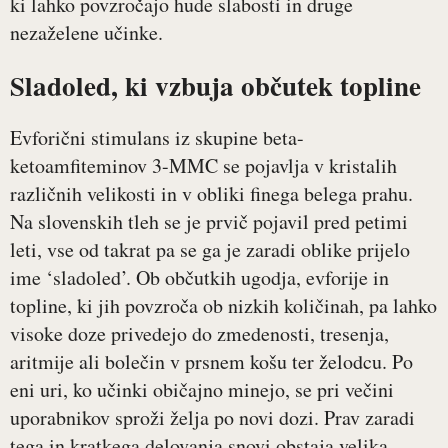
ki lahko povzročajo hude slabosti in druge
nezaželene učinke.
Sladoled, ki vzbuja občutek topline
Evforični stimulans iz skupine beta-
ketoamfiteminov 3-MMC se pojavlja v kristalih
različnih velikosti in v obliki finega belega prahu.
Na slovenskih tleh se je prvič pojavil pred petimi
leti, vse od takrat pa se ga je zaradi oblike prijelo
ime ‘sladoled’. Ob občutkih ugodja, evforije in
topline, ki jih povzroča ob nizkih količinah, pa lahko
visoke doze privedejo do zmedenosti, tresenja,
aritmije ali bolečin v prsnem košu ter želodcu. Po
eni uri, ko učinki običajno minejo, se pri večini
uporabnikov sproži želja po novi dozi. Prav zaradi
tega in kratkega delovanja snovi obstaja velika