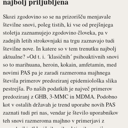
najbolj priljubljena
Skozi zgodovino so se na prizorišču menjavale
številne snovi, poleg tistih, ki vse od prejšnjega
stoletja zaznamujejo zgodovino človeka, pa v
zadnjih letih strokovnjaki na trgu zaznavajo tudi
številne nove. In katere so v tem trenutku najbolj
aktualne? »Od t. i. ´klasičnih´ psihoaktivnih snovi
so to marihuana, heroin, kokain, amfetamin, med
novimi PAS pa je zaradi razmeroma majhnega
števila primerov predoziranj epidemiološka slika
pestrejša. Po naših podatkih je največ primerov
predoziranj z GHB, 3-MMC in MDMA. Podobno
kot v ostalih državah je trend uporabe novih PAS
zaznati tudi pri nas, vendar je število uporabnikov
teh snovi razmeroma majhno v primerjavi z