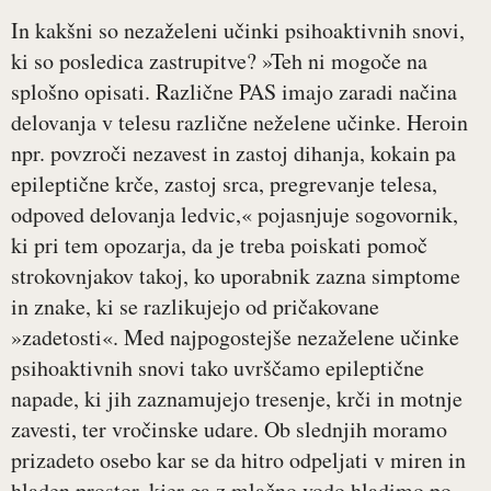
In kakšni so nezaželeni učinki psihoaktivnih snovi,
ki so posledica zastrupitve? »Teh ni mogoče na
splošno opisati. Različne PAS imajo zaradi načina
delovanja v telesu različne neželene učinke. Heroin
npr. povzroči nezavest in zastoj dihanja, kokain pa
epileptične krče, zastoj srca, pregrevanje telesa,
odpoved delovanja ledvic,« pojasnjuje sogovornik,
ki pri tem opozarja, da je treba poiskati pomoč
strokovnjakov takoj, ko uporabnik zazna simptome
in znake, ki se razlikujejo od pričakovane
»zadetosti«. Med najpogostejše nezaželene učinke
psihoaktivnih snovi tako uvrščamo epileptične
napade, ki jih zaznamujejo tresenje, krči in motnje
zavesti, ter vročinske udare. Ob slednjih moramo
prizadeto osebo kar se da hitro odpeljati v miren in
hladen prostor, kjer ga z mlačno vodo hladimo po