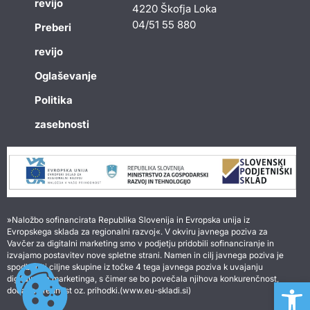
revijo
4220 Škofja Loka
04/51 55 880
Preberi
revijo
Oglaševanje
Politika
zasebnosti
»Naložbo sofinancirata Republika Slovenija in Evropska unija iz
Evropskega sklada za regionalni razvoj«. V okviru javnega poziva za
Vavčer za digitalni marketing smo v podjetju pridobili sofinanciranje in
izvajamo postavitev nove spletne strani. Namen in cilj javnega poziva je
spodbuditi ciljne skupine iz točke 4 tega javnega poziva k uvajanju
digitalnega marketinga, s čimer se bo povečala njihova konkurenčnost,
Open 
dodana vrednost oz. prihodki.(www.eu-skladi.si)