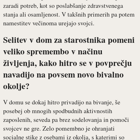
zaradi potreb, kot so poslabšanje zdravstvenega
stanja ali osamljenost. V takšnih primerih pa potem
namestitev večinoma urejajo svojci.
Selitev v dom za starostnika pomeni
veliko spremembo v načinu
življenja, kako hitro se v povprečju
navadijo na povsem novo bivalno
okolje?
V domu se dokaj hitro privadijo na bivanje, še
posebej ob mnogih spodbudnih aktivnostih
zaposlenih, seveda pa brez sodelovanja in pomoči
svojcev ne gre. Zelo pomembno je ohranjati
socialne stike z osebami iz okolja, s katerimi so