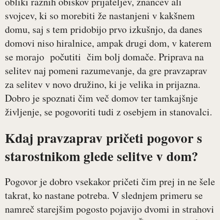
obliki raznih obiskov prijateljev, znancev ali
svojcev, ki so morebiti že nastanjeni v kakšnem
domu, saj s tem pridobijo prvo izkušnjo, da danes
domovi niso hiralnice, ampak drugi dom, v katerem
se morajo počutiti čim bolj domače. Priprava na
selitev naj pomeni razumevanje, da gre pravzaprav
za selitev v novo družino, ki je velika in prijazna.
Dobro je spoznati čim več domov ter tamkajšnje
življenje, se pogovoriti tudi z osebjem in stanovalci.
Kdaj pravzaprav pričeti pogovor s
starostnikom glede selitve v dom?
Pogovor je dobro vsekakor pričeti čim prej in ne šele
takrat, ko nastane potreba. V slednjem primeru se
namreč starejšim pogosto pojavijo dvomi in strahovi