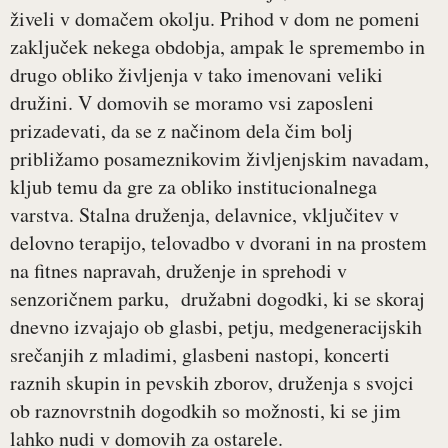
živeli v domačem okolju. Prihod v dom ne pomeni
zaključek nekega obdobja, ampak le spremembo in
drugo obliko življenja v tako imenovani veliki
družini. V domovih se moramo vsi zaposleni
prizadevati, da se z načinom dela čim bolj
približamo posameznikovim življenjskim navadam,
kljub temu da gre za obliko institucionalnega
varstva. Stalna druženja, delavnice, vključitev v
delovno terapijo, telovadbo v dvorani in na prostem
na fitnes napravah, druženje in sprehodi v
senzoričnem parku, družabni dogodki, ki se skoraj
dnevno izvajajo ob glasbi, petju, medgeneracijskih
srečanjih z mladimi, glasbeni nastopi, koncerti
raznih skupin in pevskih zborov, druženja s svojci
ob raznovrstnih dogodkih so možnosti, ki se jim
lahko nudi v domovih za ostarele.