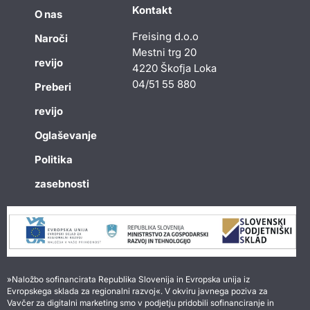
Kontakt
O nas
Freising d.o.o
Naroči
Mestni trg 20
revijo
4220 Škofja Loka
04/51 55 880
Preberi
revijo
Oglaševanje
Politika
zasebnosti
»Naložbo sofinancirata Republika Slovenija in Evropska unija iz
Evropskega sklada za regionalni razvoj«. V okviru javnega poziva za
Vavčer za digitalni marketing smo v podjetju pridobili sofinanciranje in