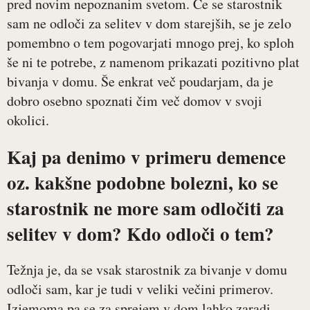
pred novim nepoznanim svetom. Če se starostnik
sam ne odloči za selitev v dom starejših, se je zelo
pomembno o tem pogovarjati mnogo prej, ko sploh
še ni te potrebe, z namenom prikazati pozitivno plat
bivanja v domu. Še enkrat več poudarjam, da je
dobro osebno spoznati čim več domov v svoji
okolici.
Kaj pa denimo v primeru demence
oz. kakšne podobne bolezni, ko se
starostnik ne more sam odločiti za
selitev v dom? Kdo odloči o tem?
Težnja je, da se vsak starostnik za bivanje v domu
odloči sam, kar je tudi v veliki večini primerov.
Izjemoma pa se za sprejem v dom lahko zaradi