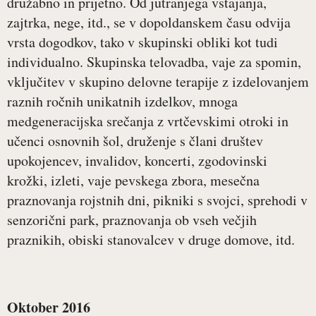
družabno in prijetno. Od jutranjega vstajanja,
zajtrka, nege, itd., se v dopoldanskem času odvija
vrsta dogodkov, tako v skupinski obliki kot tudi
individualno. Skupinska telovadba, vaje za spomin,
vključitev v skupino delovne terapije z izdelovanjem
raznih ročnih unikatnih izdelkov, mnoga
medgeneracijska srečanja z vrtčevskimi otroki in
učenci osnovnih šol, druženje s člani društev
upokojencev, invalidov, koncerti, zgodovinski
krožki, izleti, vaje pevskega zbora, mesečna
praznovanja rojstnih dni, pikniki s svojci, sprehodi v
senzorični park, praznovanja ob vseh večjih
praznikih, obiski stanovalcev v druge domove, itd.
Oktober 2016