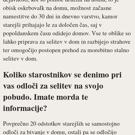
obisk oskrbovalk na domu, možnost začasne
namestitve do 30 dni in dnevno varstvo, kamor
starejši prihajajo le za določen čas, saj v
popoldanskem času odidejo domov. Vse te oblike so
lahko priprava za selitev v dom in razbijejo strahove
ter omogočijo postopen prehod za morebitno stalno
selitev v dom.
Koliko starostnikov se denimo pri
vas odloči za selitev na svojo
pobudo. Imate morda te
informacije?
Povprečno 20 odstotkov starejših se samostojno
odloči za bivanje v domu, ostali pa se odločijo