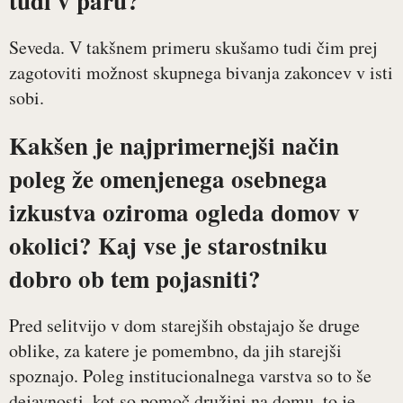
tudi v paru?
Seveda. V takšnem primeru skušamo tudi čim prej
zagotoviti možnost skupnega bivanja zakoncev v isti
sobi.
Kakšen je najprimernejši način
poleg že omenjenega osebnega
izkustva oziroma ogleda domov v
okolici? Kaj vse je starostniku
dobro ob tem pojasniti?
Pred selitvijo v dom starejših obstajajo še druge
oblike, za katere je pomembno, da jih starejši
spoznajo. Poleg institucionalnega varstva so to še
dejavnosti, kot so pomoč družini na domu, to je