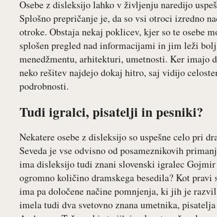
Osebe z disleksijo lahko v življenju naredijo uspeš
Splošno prepričanje je, da so vsi otroci izredno na
otroke. Obstaja nekaj poklicev, kjer so te osebe m
splošen pregled nad informacijami in jim leži bolj
menedžmentu, arhitekturi, umetnosti. Ker imajo d
neko rešitev najdejo dokaj hitro, saj vidijo celost
podrobnosti.
Tudi igralci, pisatelji in pesniki?
Nekatere osebe z disleksijo so uspešne celo pri dra
Seveda je vse odvisno od posameznikovih primanjk
ima disleksijo tudi znani slovenski igralec Gojmi
ogromno količino dramskega besedila? Kot pravi s
ima pa določene načine pomnjenja, ki jih je razvil,
imela tudi dva svetovno znana umetnika, pisatelja