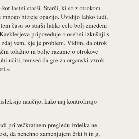
 kot lastni starši. Starši, ki so z otrokom
e mnogo hitreje opazijo. Uvidijo lahko tudi,
 tem času so starši lahko celo bolj zmedeni
 Kavklerjeva pripoveduje o osebni izkušnji s
a, zdaj vem, kje je problem. Vidim, da otrok
ačin tolažijo in bolje razumejo otrokove
ubi učiti, temveč da gre za organski vzrok
ri.«
isleksijo naučijo, kako naj kontrolirajo
udi pri večkratnem pregledu izdelka ne
st, da nenehno zamenjujem črki b in g,