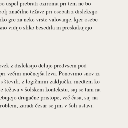
bo uspel prebrati oziroma pri tem ne bo
olj značilne težave pri osebah z disleksijo
ko gre za neke vrste valovanje, kjer osebe
sno vidijo sliko besedila in preskakujejo
lovek z disleksijo deluje predvsem pod
ri večini močnejša leva. Ponovimo snov iz
 s števili, z logičnimi zaključki, medtem ko
je težava v šolskem kontekstu, saj se tam na
ebujejo drugačne pristope, več časa, saj na
roblem, zaradi česar se jim v šoli ustavi.