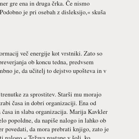
mer gre ena in druga črka. Če nismo
Podobno je pri osebah z disleksijo,« skuša
ormacij več energije kot vrstniki. Zato so
a preverjanja ob koncu tedna, predvsem
bno je, da učitelj to dejstvo upošteva in v
trenutke za sprostitev. Starši mu morajo
rabi časa in dobri organizaciji. Ena od
a časa in slaba organizacija. Marija Kavkler
elo popoldne, da napiše nalogo in lahko ob
er povedati, da mora prebrati knjigo, zato je
ti nalogo.« Težava nastane v šoli, ko