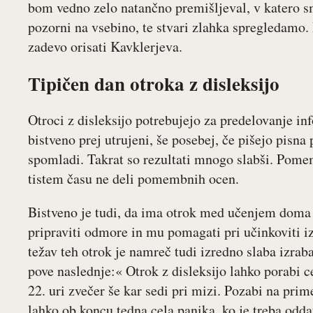
bom vedno zelo natančno premišljeval, v katero s
pozorni na vsebino, te stvari zlahka spregledamo. 
zadevo orisati Kavklerjeva.
Tipičen dan otroka z disleksijo
Otroci z disleksijo potrebujejo za predelovanje inf
bistveno prej utrujeni, še posebej, če pišejo pisn
spomladi. Takrat so rezultati mnogo slabši. Pomem
tistem času ne deli pomembnih ocen.
Bistveno je tudi, da ima otrok med učenjem doma 
pripraviti odmore in mu pomagati pri učinkoviti iz
težav teh otrok je namreč tudi izredno slaba izrab
pove naslednje:« Otrok z disleksijo lahko porabi c
22. uri zvečer še kar sedi pri mizi. Pozabi na prim
lahko ob koncu tedna cela panika, ko je treba odda