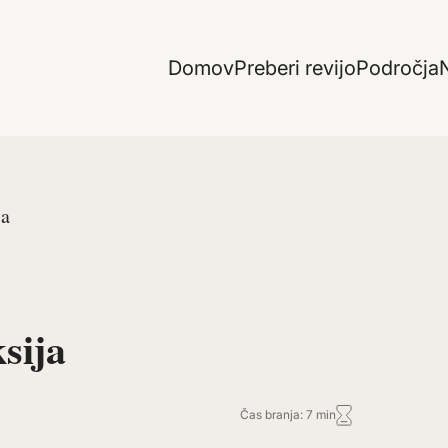
Domov
Preberi revijo
Področja
N
ja
sija
Čas branja: 7 min