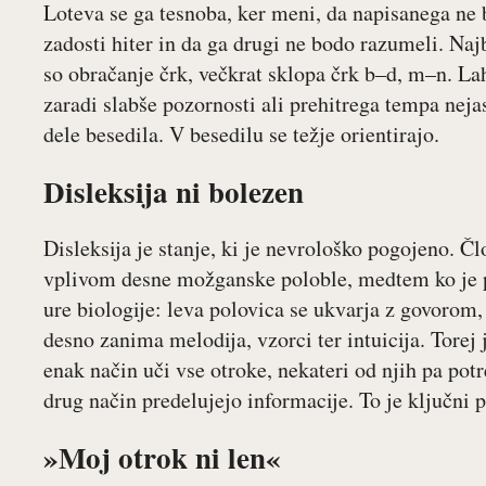
Loteva se ga tesnoba, ker meni, da napisanega ne 
zadosti hiter in da ga drugi ne bodo razumeli. Najb
so obračanje črk, večkrat sklopa črk b–d, m–n. Lah
zaradi slabše pozornosti ali prehitrega tempa neja
dele besedila. V besedilu se težje orientirajo.
Disleksija ni bolezen
Disleksija je stanje, ki je nevrološko pogojeno. Č
vplivom desne možganske poloble, medtem ko je p
ure biologije: leva polovica se ukvarja z govorom,
desno zanima melodija, vzorci ter intuicija. Torej 
enak način uči vse otroke, nekateri od njih pa potr
drug način predelujejo informacije. To je ključni p
»Moj otrok ni len«