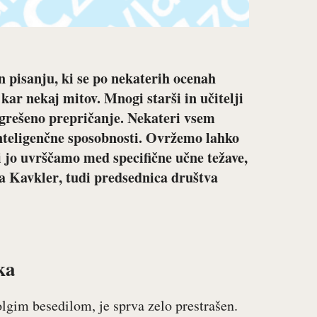
n pisanju, ki se po nekaterih ocenah
 kar nekaj mitov. Mnogi starši in učitelji
 zgrešeno prepričanje. Nekateri vsem
inteligenčne sposobnosti. Ovržemo lahko
 ki jo uvrščamo med specifične učne težave,
ja Kavkler
, tudi predsednica društva
ka
dolgim besedilom, je sprva zelo prestrašen.