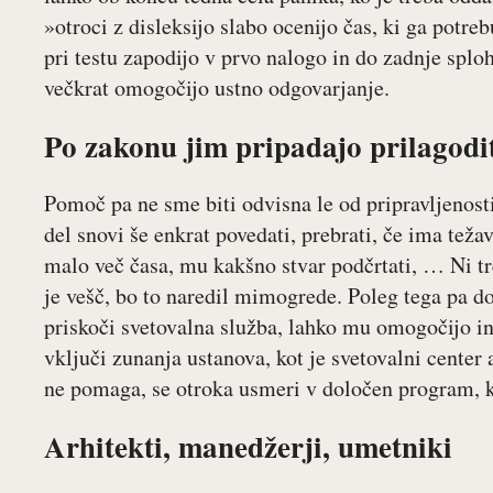
»otroci z disleksijo slabo ocenijo čas, ki ga potre
pri testu zapodijo v prvo nalogo in do zadnje splo
večkrat omogočijo ustno odgovarjanje.
Po zakonu jim pripadajo prilagodi
Pomoč pa ne sme biti odvisna le od pripravljenosti
del snovi še enkrat povedati, prebrati, če ima težav
malo več časa, mu kakšno stvar podčrtati, … Ni tre
je vešč, bo to naredil mimogrede. Poleg tega pa 
priskoči svetovalna služba, lahko mu omogočijo i
vključi zunanja ustanova, kot je svetovalni center
ne pomaga, se otroka usmeri v določen program, kj
Arhitekti, manedžerji, umetniki