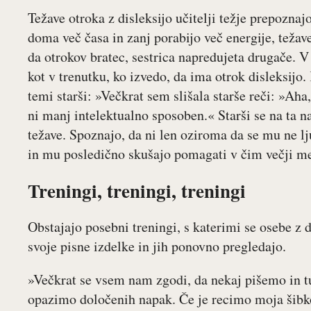
Težave otroka z disleksijo učitelji težje prepoznajo
doma več časa in zanj porabijo več energije, težav
da otrokov bratec, sestrica napredujeta drugače. V
kot v trenutku, ko izvedo, da ima otrok disleksijo.
temi starši: »Večkrat sem slišala starše reči: »Ah
ni manj intelektualno sposoben.« Starši se na ta n
težave. Spoznajo, da ni len oziroma da se mu ne lj
in mu posledično skušajo pomagati v čim večji me
Treningi, treningi, treningi
Obstajajo posebni treningi, s katerimi se osebe z d
svoje pisne izdelke in jih ponovno pregledajo.
»Večkrat se vsem nam zgodi, da nekaj pišemo in t
opazimo določenih napak. Če je recimo moja šibko